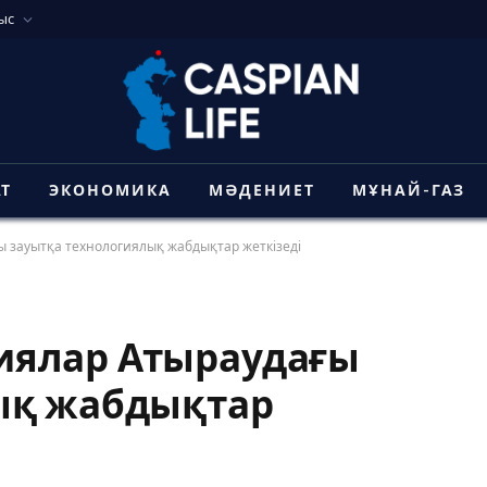
ыс
АТ
ЭКОНОМИКА
МӘДЕНИЕТ
МҰНАЙ-ГАЗ
 зауытқа технологиялық жабдықтар жеткізеді
иялар Атыраудағы
ық жабдықтар