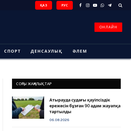
ҚАЗ
РУС
Facebook
Instagram
YouTube
WhatsApp
Telegram
ОНЛАЙН
СПОРТ
ДЕНСАУЛЫҚ
ӘЛЕМ
СОҢҒЫ ЖАҢАЛЫҚТАР
Атырауда судағы қауіпсіздік
ережесін бұзған 90 адам жауапқа
тартылды
06.08.2026