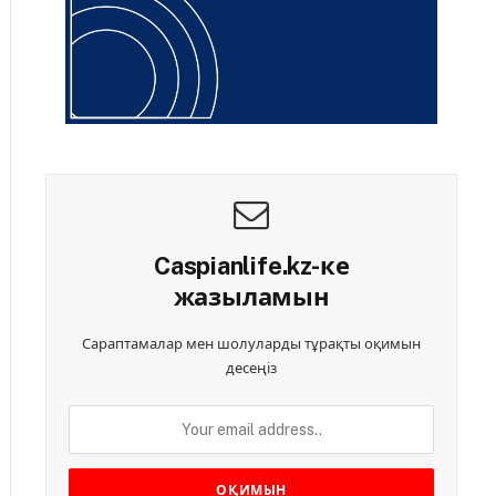
Caspianlife.kz-ке
жазыламын
Сараптамалар мен шолуларды тұрақты оқимын
десеңіз