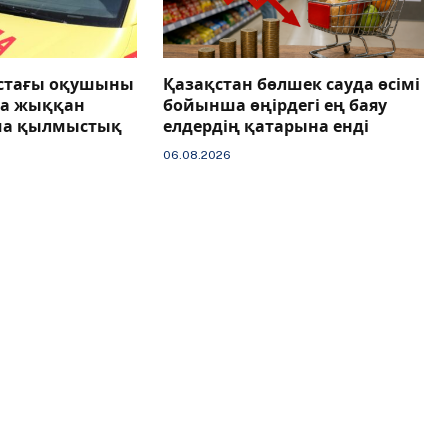
астағы оқушыны
Қазақстан бөлшек сауда өсімі
ға жыққан
бойынша өңірдегі ең баяу
ша қылмыстық
елдердің қатарына енді
06.08.2026