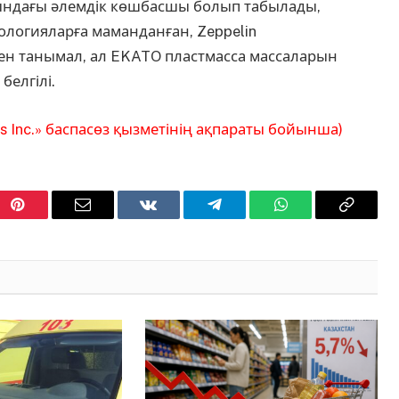
сындағы әлемдік көшбасшы болып табылады,
ологияларға маманданған, Zeppelin
ен танымал, ал EKATO пластмасса массаларын
елгілі.
es Inc.» баспасөз қызметінің ақпараты бойынша)
Pinterest
Email
VKontakte
Telegram
WhatsApp
Copy
Link