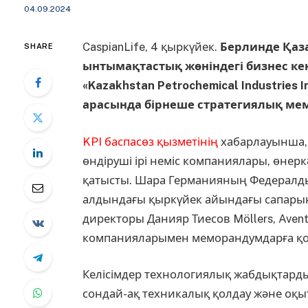
04.09.2024
CaspianLife, 4 қыркүйек.
Берлинде Қаз
SHARE
ынтымақтастық жөніндегі бизнес ке
«Kazakhstan Petrochemical Industries
арасында бірнеше стратегиялық ме
KPI баспасөз қызметінің
хабарлауынша,
өндіруші ірі неміс компаниялары, өнер
қатысты. Шара Германияның Федералды
алдындағы қыркүйек айындағы сапарына
директоры Данияр Тиесов Möllers, Aven
компанияларымен меморандумдарға қо
Келісімдер технологиялық жабдықтарды,
сондай-ақ техникалық қолдау және оқыт