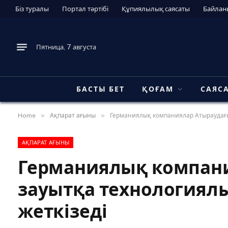
Біз туралы
Портал тәртібі
Құпиялылық саясаты
Байлан
Пятница, 7 августа
БАСТЫ БЕТ
ҚОҒАМ
САЯС
»
»
Home
Ақпарат ағыны
Германиялық компаниялар Атыраудағы
АҚПАРАТ АҒЫНЫ
Германиялық компан
зауытқа технологиял
жеткізеді