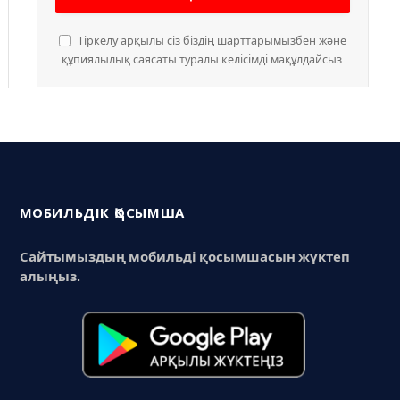
Тіркелу арқылы сіз біздің шарттарымызбен және
құпиялылық саясаты туралы келісімді мақұлдайсыз.
МОБИЛЬДІК ҚОСЫМША
Сайтымыздың мобильді қосымшасын жүктеп
алыңыз.