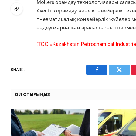
Möllers орамдау технологиялары сала
Aventus орамдау және конвейерлік техн
пневматикалық конвейерлік жүйелерім
өңдеуге арналған араластырғыштармен б
(ТОО «Kazakhstan Petrochemical Industri
SHARE.
Facebook
Twitter
ОҚИ ОТЫРЫҢЫЗ