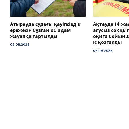
Атырауда судағы қауіпсіздік
Ақтауда 14 ж
ережесін бұзған 90 адам
аяусыз соққы
жауапқа тартылды
оқиға бойын
іс қозғалды
06.08.2026
06.08.2026