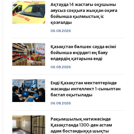
Ақтауда 14 жастағы оқушыны
аяусыз соққыға жыққан оқиға
бойынша қылмыстық іс
қозғалды
06.08.2026
Қазақстан бөлшек сауда өсімі
бойынша өңірдегі ең баяу
елдердің қатарына енді
06.08.2026
️Енді Қазақстан мектептерінде
жасанды интеллект 1-сыныптан
бастап оқытылады
06.08.2026
Рақымшылық нәтижесінде
Қазақстанда 1300-ден астам
адам бостандыққа шықты