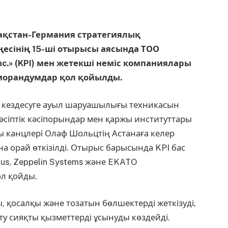
ақстан-Германия стратегиялық
ңесінің 15-ші отырысы аясында ТОО
 Inc.» (KPI) мен жетекші неміс компаниялары
морандумдар қол қойылды.
 кездесуге ауыл шаруашылығы техникасын
кәсіптік кәсіпорындар мен қаржы институттары
 канцлері Олаф Шольцтің Астанаға келер
 орай өткізілді. Отырыс барысында KPI бас
tus, Zeppelin Systems және EKATO
л қойды.
 қосалқы және тозатын бөлшектерді жеткізуді,
у сияқты қызметтерді ұсынуды көздейді.