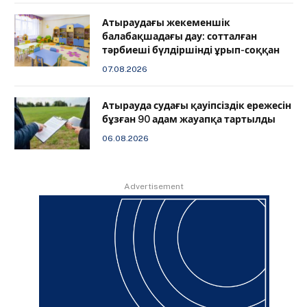
Атыраудағы жекеменшік
балабақшадағы дау: сотталған
тәрбиеші бүлдіршінді ұрып-соққан
07.08.2026
Атырауда судағы қауіпсіздік ережесін
бұзған 90 адам жауапқа тартылды
06.08.2026
Advertisement