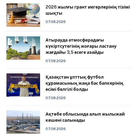
2026 жылғы грант иегерлерінің тізімі
шықты
07.08.2026
Атырауда атмосферадағы
күкіртсутегінің жоғары ластану
жағдайы 3,5 есеге азайды
07.08.2026
Қазақстан ұлттық футбол
құрамасының жаңа бас бапкерінің
есімі белгілі болды
07.08.2026
Ақтөбе облысында алып жылыжай
кешені салынады
07.08.2026