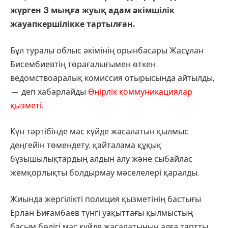
жүрген 3 мыңға жуық адам әкімшілік
жауапкершілікке тартылған.
Бұл туралы облыс әкімінің орынбасары Жасұлан
Бисембиевтің төрағалығымен өткен
ведомствоаралық комиссия отырысында айтылды,
— деп хабарлайды
Өңірлік коммуникациялар
қызметі.
Күн тәртібінде мас күйде жасалатын қылмыс
деңгейін төмендету, қайталама құқық
бұзышылықтардың алдын алу және сыбайлас
жемқорлықты болдырмау мәселелері қаралды.
Жиында жергілікті полиция қызметінің бастығы
Ерлан Биғамбаев түнгі уақыттағы қылмыстың
басым бөлігі мас күйде жасалатынын алға тартты.