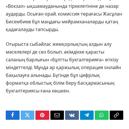
«Вокзал» ықшамауданында тіркелетініне де назар
аударды. Осыған орай, комиссия төрағасы Жасұлан
Бисембиев бұл маңдағы мейрамханаларды қатаң
қадағалауды тапсырды.
Отырыста сыбайлас жемқорлықтың алдын алу
мәселелері де сөз болып, әкімдікке қарасты
саланың барлығын «бұлтты бухгалтерияға» өткізу
міндеттелді. Мұнда әр қаржылық операция онлайн
бақылауға алынады. Бүгінде бұл цифрлық
форматқа облыстық білім беру басқармасының
бухгалтериясы ғана көшкен.
Facebook
Twitter
Pinterest
Email
VKontakte
Telegram
WhatsApp
Copy
Link