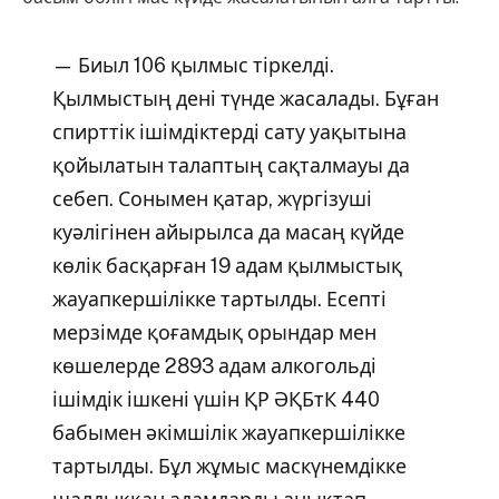
— Биыл 106 қылмыс тіркелді.
Қылмыстың дені түнде жасалады. Бұған
спирттік ішімдіктерді сату уақытына
қойылатын талаптың сақталмауы да
себеп. Сонымен қатар, жүргізуші
куәлігінен айырылса да масаң күйде
көлік басқарған 19 адам қылмыстық
жауапкершілікке тартылды. Есепті
мерзімде қоғамдық орындар мен
көшелерде 2893 адам алкогольді
ішімдік ішкені үшін ҚР ӘҚБтК 440
бабымен әкімшілік жауапкершілікке
тартылды. Бұл жұмыс маскүнемдікке