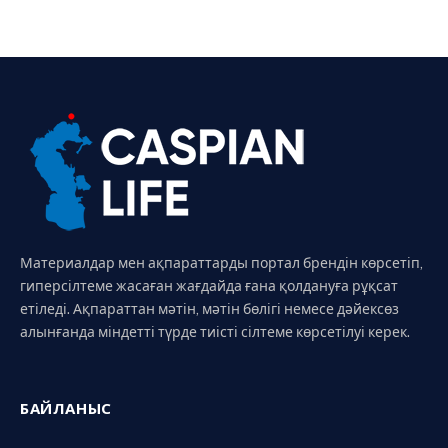
Материалдар мен ақпараттарды портал брендін көрсетіп,
гиперсілтеме жасаған жағдайда ғана қолдануға рұқсат
етіледі. Ақпараттан мәтін, мәтін бөлігі немесе дәйексөз
алынғанда міндетті түрде тиісті сілтеме көрсетілуі керек.
БАЙЛАНЫС