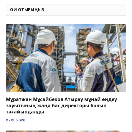
ОҚИ ОТЫРЫҢЫЗ
Мұратжан Мұсайбеков Атырау мұнай өңдеу
зауытының жаңа бас директоры болып
тағайындалды
07.08.2026