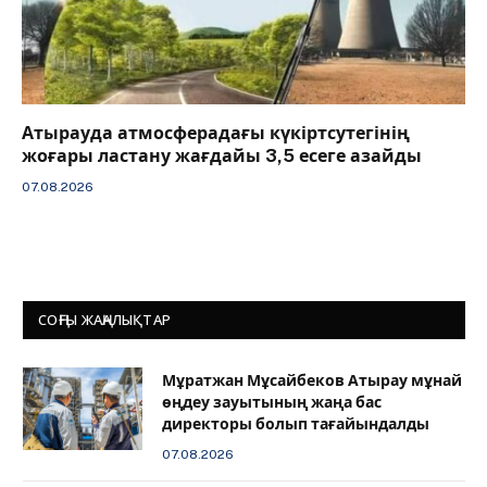
Атырауда атмосферадағы күкіртсутегінің
жоғары ластану жағдайы 3,5 есеге азайды
07.08.2026
СОҢҒЫ ЖАҢАЛЫҚТАР
Мұратжан Мұсайбеков Атырау мұнай
өңдеу зауытының жаңа бас
директоры болып тағайындалды
07.08.2026