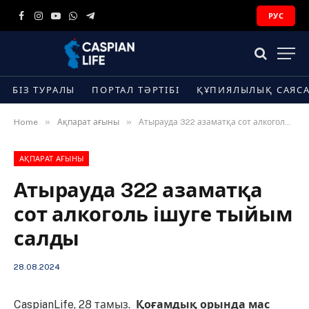
РУС
Facebook
Instagram
YouTube
WhatsApp
Telegram
БІЗ ТУРАЛЫ
ПОРТАЛ ТӘРТІБІ
ҚҰПИЯЛЫЛЫҚ САЯС
»
»
Home
Ақпарат ағыны
Атырауда 322 азаматқа сот алкоголь ішуге тыйым салды
АҚПАРАТ АҒЫНЫ
Атырауда 322 азаматқа
сот алкоголь ішуге тыйым
салды
28.08.2024
CaspianLife, 28 тамыз.
Қоғамдық орында мас