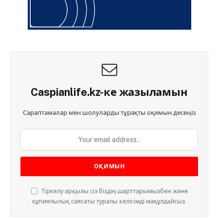
Caspianlife.kz-ке жазыламын
Сараптамалар мен шолуларды тұрақты оқимын десеңіз
Тіркелу арқылы сіз біздің шарттарымызбен және
құпиялылық саясаты туралы келісімді мақұлдайсыз.