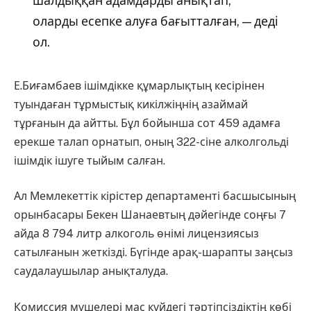
шалдыққан адамдарды анықтап,
оларды есепке алуға бағытталған, — деді
ол.
Е.Биғамбаев ішімдікке құмарлықтың кесірінен
туындаған тұрмыстық кикілжіңнің азаймай
тұрғанын да айтты. Бұл бойынша сот 459 адамға
ерекше талап орнатып, оның 322-сіне алколгольді
ішімдік ішуге тыйым салған.
Ал Мемлекеттік кірістер департаменті басшысының
орынбасары Бекен Шанаевтың дәйегінде соңғы 7
айда 8 794 литр алкоголь өнімі лицензиясыз
сатылғанын жеткізді. Бүгінде арақ-шарапты заңсыз
саудалаушылар анықталуда.
Комиссия мүшелері мас күйдегі тәртіпсіздіктің көбі