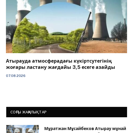
Атырауда атмосферадағы күкіртсутегінің
жоғары ластану жағдайы 3,5 есеге азайды
07.08.2026
СОҢҒЫ ЖАҢАЛЫҚТАР
Мұратжан Мұсайбеков Атырау мұнай