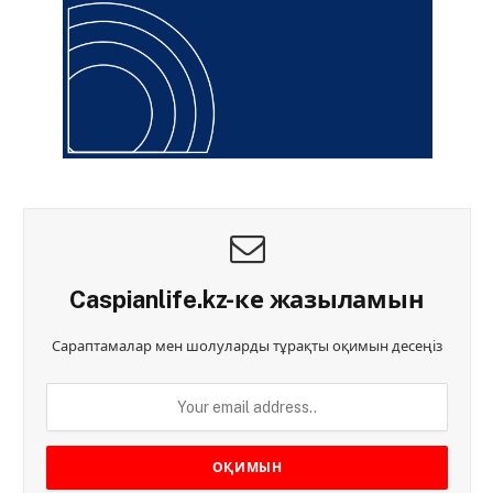
Caspianlife.kz-ке жазыламын
Сараптамалар мен шолуларды тұрақты оқимын десеңіз