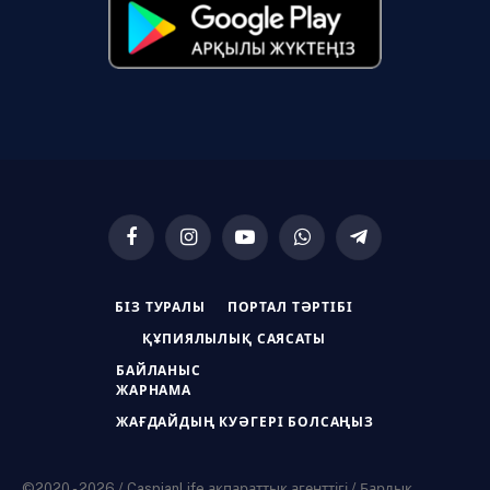
Facebook
Instagram
YouTube
WhatsApp
Telegram
БІЗ ТУРАЛЫ
ПОРТАЛ ТӘРТІБІ
ҚҰПИЯЛЫЛЫҚ САЯСАТЫ
БАЙЛАНЫС
ЖАРНАМА
ЖАҒДАЙДЫҢ КУӘГЕРІ БОЛСАҢЫЗ
©2020 - 2026 / CaspianLife ақпараттық агенттігі / Барлық