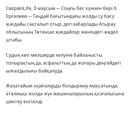
CaspianLife, 3 маусым — Соңғы бес күннен бері Х.
Ерғалиев — Таңдай бағытындағы жолды су басу
жағдайы сақталып отыр, деп хабарлады Атырау
облысының Төтенше жағдайлар жөніндегі жедел
штабы.
Судың көп мөлшерде келуіне байланысты,
топырақтың да, асфальттың да жоғары деңгейдегі
ылғалдылығы байқалуда.
Жазатайым оқиғаларды болдырмау мақсатында,
аталмыш жолда жүк машиналарының қозғалысына
шектеу енгізілді.