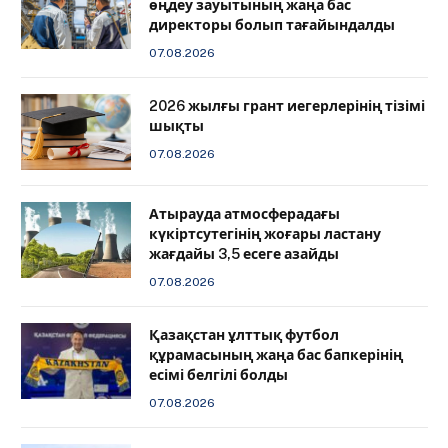
өңдеу зауытының жаңа бас
директоры болып тағайындалды
07.08.2026
2026 жылғы грант иегерлерінің тізімі
шықты
07.08.2026
Атырауда атмосферадағы
күкіртсутегінің жоғары ластану
жағдайы 3,5 есеге азайды
07.08.2026
Қазақстан ұлттық футбол
құрамасының жаңа бас бапкерінің
есімі белгілі болды
07.08.2026