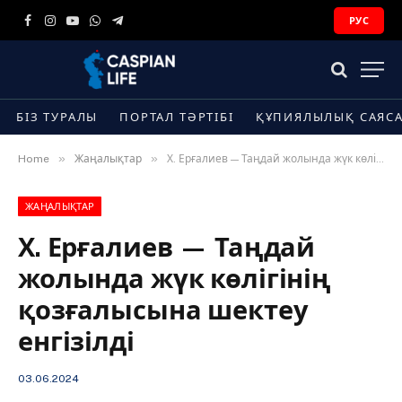
РУС
Facebook
Instagram
YouTube
WhatsApp
Telegram
БІЗ ТУРАЛЫ
ПОРТАЛ ТӘРТІБІ
ҚҰПИЯЛЫЛЫҚ САЯС
»
»
Home
Жаңалықтар
Х. Ерғалиев — Таңдай жолында жүк көлігінің қозғалысына шектеу енгізілді
ЖАҢАЛЫҚТАР
Х. Ерғалиев — Таңдай
жолында жүк көлігінің
қозғалысына шектеу
енгізілді
03.06.2024