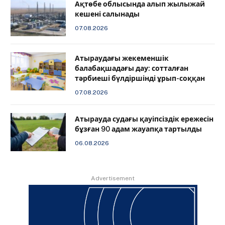
Ақтөбе облысында алып жылыжай
кешені салынады
07.08.2026
Атыраудағы жекеменшік
балабақшадағы дау: сотталған
тәрбиеші бүлдіршінді ұрып-соққан
07.08.2026
Атырауда судағы қауіпсіздік ережесін
бұзған 90 адам жауапқа тартылды
06.08.2026
Advertisement