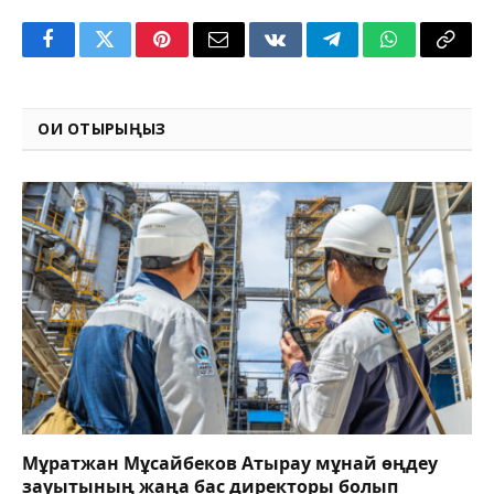
Facebook
Twitter
Pinterest
Email
VKontakte
Telegram
WhatsApp
Copy
Link
ОҚИ ОТЫРЫҢЫЗ
Мұратжан Мұсайбеков Атырау мұнай өңдеу
зауытының жаңа бас директоры болып