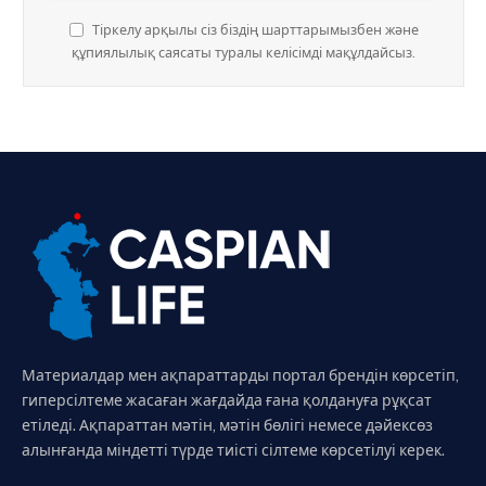
Тіркелу арқылы сіз біздің шарттарымызбен және
құпиялылық саясаты туралы келісімді мақұлдайсыз.
Материалдар мен ақпараттарды портал брендін көрсетіп,
гиперсілтеме жасаған жағдайда ғана қолдануға рұқсат
етіледі. Ақпараттан мәтін, мәтін бөлігі немесе дәйексөз
алынғанда міндетті түрде тиісті сілтеме көрсетілуі керек.