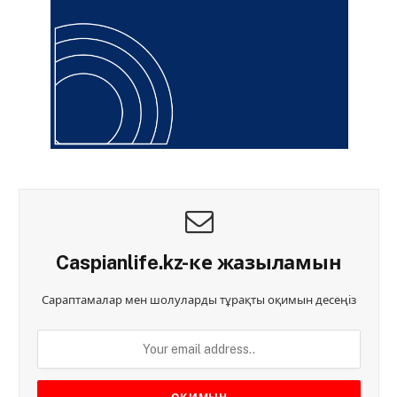
Caspianlife.kz-ке жазыламын
Сараптамалар мен шолуларды тұрақты оқимын десеңіз