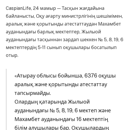
CaspianLife, 24 мамыр — Тасқын жағдайына
байланысты, Оқу ағарту министрлігінің шешімімен,
аралық және қорытынды атестаттаудан Махамбет
ауданындағы барлық мектептер, Жылыой
ауданындағы тасқыннан зардап шеккен № 5, 8, 19, 6
мектептердің 5-11 сынып оқушылары босатылып
отыр.
«Атырау облысы бойынша, 6376 оқушы
аралық және қорытынды атестаттау
тапсырмайды.
Олардың қатарында Жылыой
ауданындағы № 5, 8, 19, 6 мектеп және
Махамбет ауданындағы 16 мектептің
білім алушылары бар. Оқушылардың