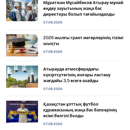
Мұратжан Мұсайбеков Атырау мұнай
өңдеу зауытының жаңа бас
директоры болып тағайындалды
07.08.2026
2026 жылғы грант иегерлерінің тізімі
шықты
07.08.2026
Атырауда атмосферадағы
күкіртсутегінің жоғары ластану
жағдайы 3,5 есеге азайды
07.08.2026
Қазақстан ұлттық футбол
құрамасының жаңа бас бапкерінің
есімі белгілі болды
07.08.2026