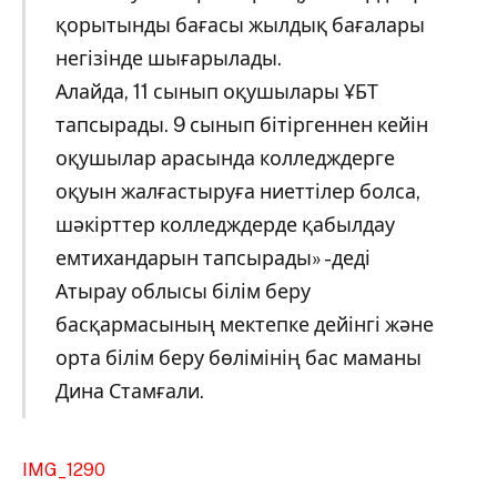
қорытынды бағасы жылдық бағалары
негізінде шығарылады.
Алайда, 11 сынып оқушылары ҰБТ
тапсырады. 9 сынып бітіргеннен кейін
оқушылар арасында колледждерге
оқуын жалғастыруға ниеттілер болса,
шәкірттер колледждерде қабылдау
емтихандарын тапсырады» -деді
Атырау облысы білім беру
басқармасының мектепке дейінгі және
орта білім беру бөлімінің бас маманы
Дина Стамғали.
IMG_1290