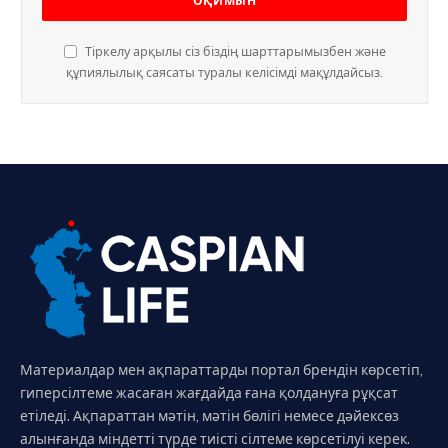
Тіркелу арқылы сіз біздің шарттарымызбен және
құпиялылық саясаты туралы келісімді мақұлдайсыз.
Материалдар мен ақпараттарды портал брендін көрсетіп,
гиперсілтеме жасаған жағдайда ғана қолдануға рұқсат
етіледі. Ақпараттан мәтін, мәтін бөлігі немесе дәйексөз
алынғанда міндетті түрде тиісті сілтеме көрсетілуі керек.