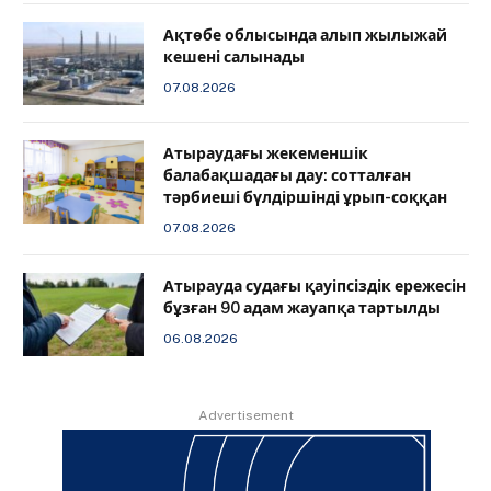
Ақтөбе облысында алып жылыжай
кешені салынады
07.08.2026
Атыраудағы жекеменшік
балабақшадағы дау: сотталған
тәрбиеші бүлдіршінді ұрып-соққан
07.08.2026
Атырауда судағы қауіпсіздік ережесін
бұзған 90 адам жауапқа тартылды
06.08.2026
Advertisement