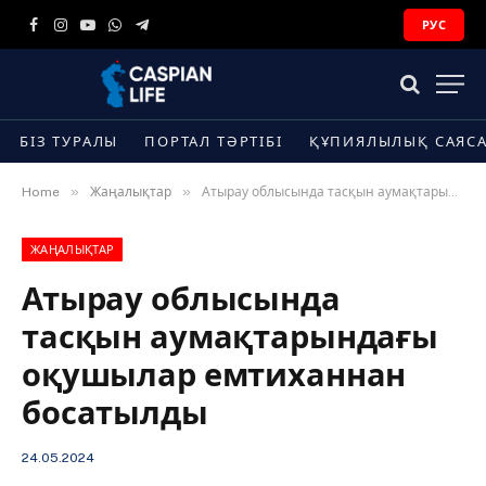
РУС
Facebook
Instagram
YouTube
WhatsApp
Telegram
БІЗ ТУРАЛЫ
ПОРТАЛ ТӘРТІБІ
ҚҰПИЯЛЫЛЫҚ САЯС
»
»
Home
Жаңалықтар
Атырау облысында тасқын аумақтарындағы оқушылар емтиханнан босатылды
ЖАҢАЛЫҚТАР
Атырау облысында
тасқын аумақтарындағы
оқушылар емтиханнан
босатылды
24.05.2024