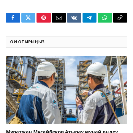
Facebook
Twitter
Pinterest
Email
VKontakte
Telegram
WhatsApp
Copy
Link
ОҚИ ОТЫРЫҢЫЗ
Мұратжан Мұсайбеков Атырау мұнай өңдеу