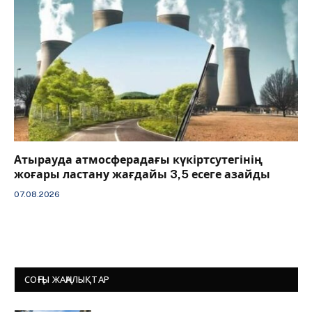
Атырауда атмосферадағы күкіртсутегінің
жоғары ластану жағдайы 3,5 есеге азайды
07.08.2026
СОҢҒЫ ЖАҢАЛЫҚТАР