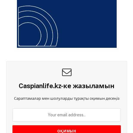
Caspianlife.kz-ке жазыламын
Сараптамалар мен шолуларды тұрақты оқимын десеңіз