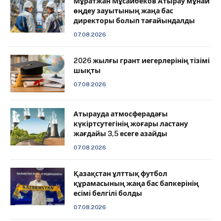
Мұратжан Мұсайбеков Атырау мұнай
өңдеу зауытының жаңа бас
директоры болып тағайындалды
07.08.2026
2026 жылғы грант иегерлерінің тізімі
шықты
07.08.2026
Атырауда атмосферадағы
күкіртсутегінің жоғары ластану
жағдайы 3,5 есеге азайды
07.08.2026
Қазақстан ұлттық футбол
құрамасының жаңа бас бапкерінің
есімі белгілі болды
07.08.2026