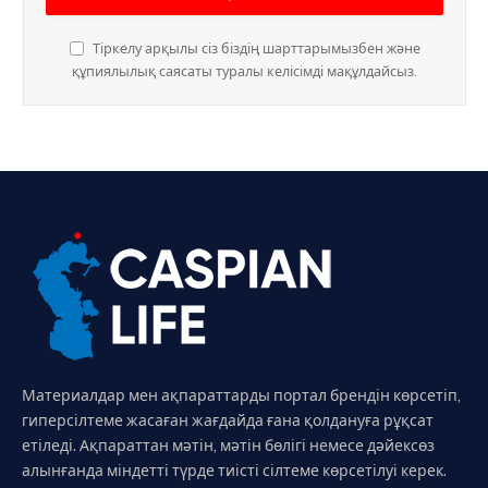
Тіркелу арқылы сіз біздің шарттарымызбен және
құпиялылық саясаты туралы келісімді мақұлдайсыз.
Материалдар мен ақпараттарды портал брендін көрсетіп,
гиперсілтеме жасаған жағдайда ғана қолдануға рұқсат
етіледі. Ақпараттан мәтін, мәтін бөлігі немесе дәйексөз
алынғанда міндетті түрде тиісті сілтеме көрсетілуі керек.