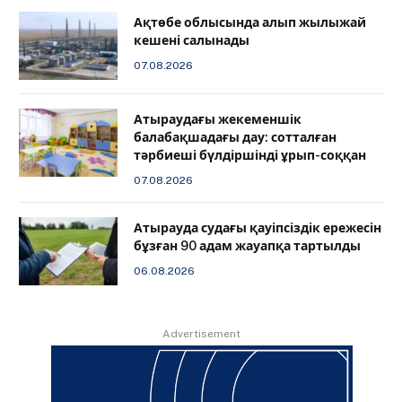
Ақтөбе облысында алып жылыжай
кешені салынады
07.08.2026
Атыраудағы жекеменшік
балабақшадағы дау: сотталған
тәрбиеші бүлдіршінді ұрып-соққан
07.08.2026
Атырауда судағы қауіпсіздік ережесін
бұзған 90 адам жауапқа тартылды
06.08.2026
Advertisement