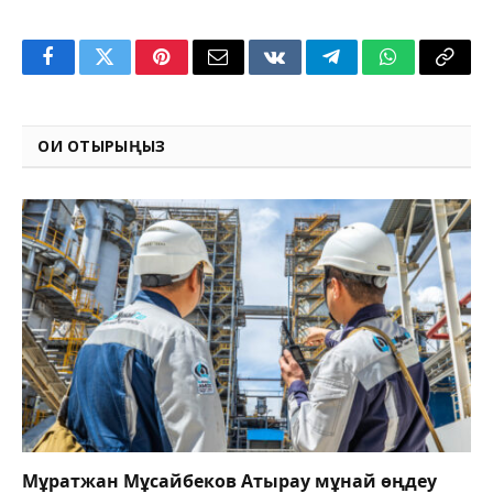
Facebook
Twitter
Pinterest
Email
VKontakte
Telegram
WhatsApp
Copy
Link
ОҚИ ОТЫРЫҢЫЗ
Мұратжан Мұсайбеков Атырау мұнай өңдеу