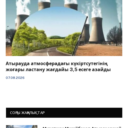
Атырауда атмосферадағы күкіртсутегінің
жоғары ластану жағдайы 3,5 есеге азайды
07.08.2026
СОҢҒЫ ЖАҢАЛЫҚТАР