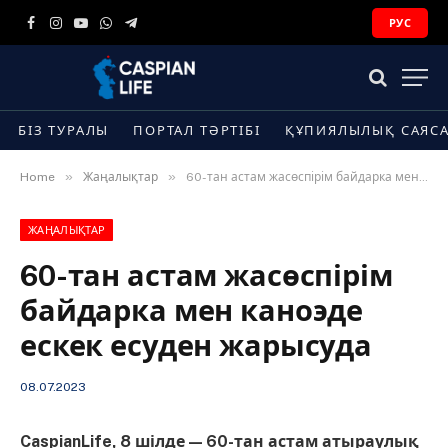
РУС
Facebook
Instagram
YouTube
WhatsApp
Telegram
БІЗ ТУРАЛЫ
ПОРТАЛ ТӘРТІБІ
ҚҰПИЯЛЫЛЫҚ САЯС
»
»
Home
Жаңалықтар
60-тан астам жасөспірім байдарка мен каноэде ескек есуден жарысуда
ЖАҢАЛЫҚТАР
60-тан астам жасөспірім
байдарка мен каноэде
ескек есуден жарысуда
08.07.2023
CaspianLife, 8 шілде — 60-тан астам атыраулық