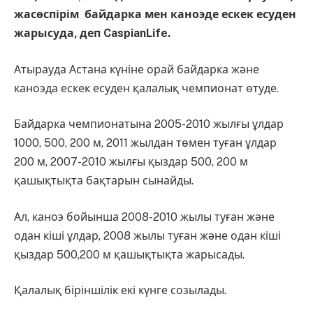
жасөспірім байдарка мен каноэде ескек есуден
жарысуда, деп CaspianLife.
Атырауда Астана күніне орай байдарка және
каноэда ескек есуден қалалық чемпионат өтуде.
Байдарка чемпионатына 2005-2010 жылғы ұлдар
1000, 500, 200 м, 2011 жылдан төмен туған ұлдар
200 м, 2007-2010 жылғы қыздар 500, 200 м
қашықтықта бақтарын сынайды.
Ал, каноэ бойынша 2008-2010 жылы туған және
одан кіші ұлдар, 2008 жылы туған және одан кіші
қыздар 500,200 м қашықтықта жарысады.
Қалалық біріншілік екі күнге созылады.