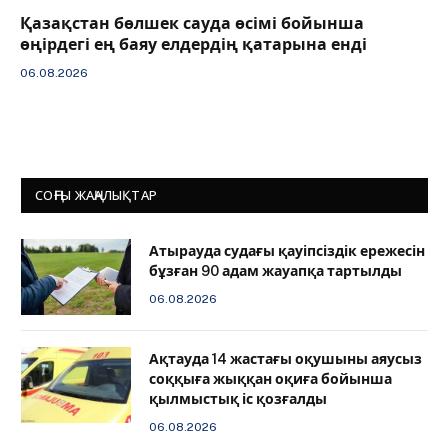
Қазақстан бөлшек сауда өсімі бойынша
өңірдегі ең баяу елдердің қатарына енді
06.08.2026
СОҢҒЫ ЖАҢАЛЫҚТАР
Атырауда судағы қауіпсіздік ережесін
бұзған 90 адам жауапқа тартылды
06.08.2026
Ақтауда 14 жастағы оқушыны аяусыз
соққыға жыққан оқиға бойынша
қылмыстық іс қозғалды
06.08.2026