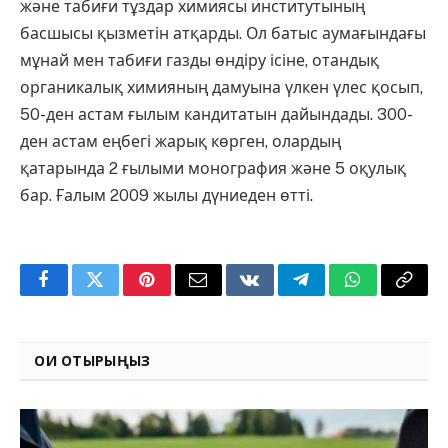
және табиғи тұздар химиясы институтының
басшысы қызметін атқарды. Ол батыс аумағындағы
мұнай мен табиғи газды өндіру ісіне, отандық
органикалық химияның дамуына үлкен үлес қосып,
50-ден астам ғылым кандитатын дайындады. 300-
ден астам еңбегі жарық көрген, олардың
қатарында 2 ғылыми монография және 5 оқулық
бар. Ғалым 2009 жылы дүниеден өтті.
Facebook
Twitter
Pinterest
Email
VKontakte
Telegram
WhatsApp
Copy
Link
ОҚИ ОТЫРЫҢЫЗ