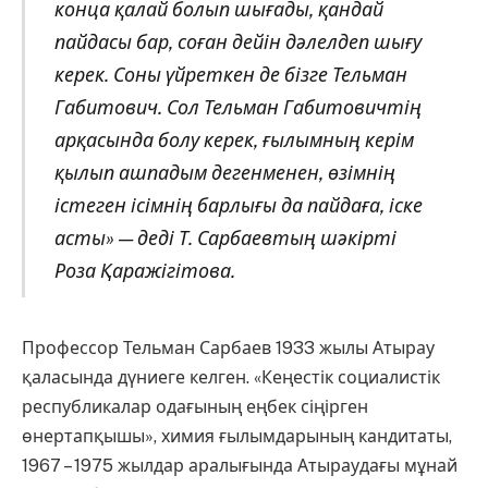
конца қалай болып шығады, қандай
пайдасы бар, соған дейін дәлелдеп шығу
керек. Соны үйреткен де бізге Тельман
Габитович. Сол Тельман Габитовичтің
арқасында болу керек, ғылымның керім
қылып ашпадым дегенменен, өзімнің
істеген ісімнің барлығы да пайдаға, іске
асты» — деді Т. Сарбаевтың шәкірті
Роза Қаражігітова.
Профессор Тельман Сарбаев 1933 жылы Атырау
қаласында дүниеге келген. «Кеңестік социалистік
республикалар одағының еңбек сіңірген
өнертапқышы», химия ғылымдарының кандитаты,
1967 – 1975 жылдар аралығында Атыраудағы мұнай