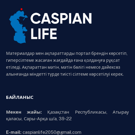
Материалдар мен ақпараттарды портал брендін көрсетіп,
гиперсілтеме жасаған жағдайда ғана қолдануға рұқсат
етіледі. Ақпараттан мәтін, мәтін бөлігі немесе дәйексөз
алынғанда міндетті түрде тиісті сілтеме көрсетілуі керек.
БАЙЛАНЫС
Мекен жайы:
Қазақстан Республикасы, Атырау
қаласы, Сары-Арқа ш/а, 39-22
E-mail:
caspianlife2050@gmail.com