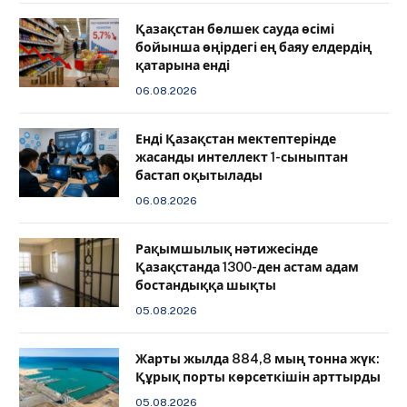
Қазақстан бөлшек сауда өсімі
бойынша өңірдегі ең баяу елдердің
қатарына енді
06.08.2026
️Енді Қазақстан мектептерінде
жасанды интеллект 1-сыныптан
бастап оқытылады
06.08.2026
Рақымшылық нәтижесінде
Қазақстанда 1300-ден астам адам
бостандыққа шықты
05.08.2026
Жарты жылда 884,8 мың тонна жүк:
Құрық порты көрсеткішін арттырды
05.08.2026