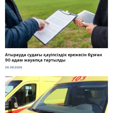
Атырауда судағы қауіпсіздік ережесін бұзған
90 адам жауапқа тартылды
06.08.2026