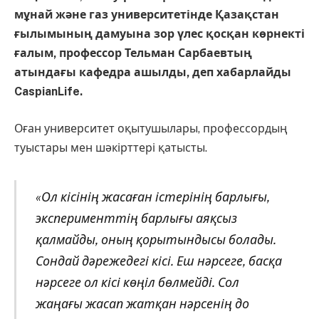
мұнай және газ университетінде Қазақстан
ғылымының дамуына зор үлес қосқан көрнекті
ғалым, профессор Тельман Сарбаевтың
атындағы кафедра ашылды, деп хабарлайды
CaspianLife.
Оған университет оқытушылары, профессордың
туыстары мен шәкірттері қатысты.
«Ол кісінің жасаған істерінің барлығы,
эксперименттің барлығы аяқсыз
қалмайды, оның қорытындысы болады.
Сондай дәрежедегі кісі. Еш нәрсеге, басқа
нәрсеге ол кісі көңіл бөлмейді. Сол
жаңағы жасап жатқан нәрсенің до