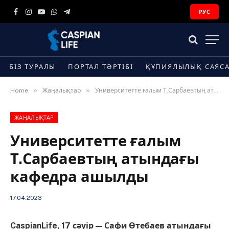
РУС
Facebook
Instagram
YouTube
WhatsApp
Telegram
БІЗ ТУРАЛЫ
ПОРТАЛ ТӘРТІБІ
ҚҰПИЯЛЫЛЫҚ САЯС
»
»
Home
Жаңалықтар
Университетте ғалым Т.Сарбаевтың атындағы кафедра ашылды
ЖАҢАЛЫҚТАР
Университетте ғалым
Т.Сарбаевтың атындағы
кафедра ашылды
17.04.2023
CaspianLife, 17 сәуір — Сафи Өтебаев атындағы