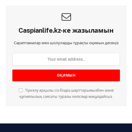
Caspianlife.kz-ке жазыламын
Сараптамалар мен шолуларды тұрақты оқимын десеңіз
Тіркелу арқылы сіз біздің шарттарымызбен және
құпиялылық саясаты туралы келісімді мақұлдайсыз.