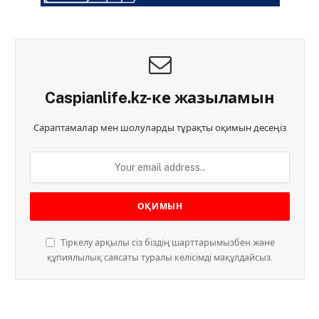
Caspianlife.kz-ке жазыламын
Сараптамалар мен шолуларды тұрақты оқимын десеңіз
Тіркелу арқылы сіз біздің шарттарымызбен және
құпиялылық саясаты туралы келісімді мақұлдайсыз.