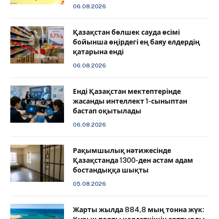
06.08.2026
Қазақстан бөлшек сауда өсімі
бойынша өңірдегі ең баяу елдердің
қатарына енді
06.08.2026
️Енді Қазақстан мектептерінде
жасанды интеллект 1-сыныптан
бастап оқытылады
06.08.2026
Рақымшылық нәтижесінде
Қазақстанда 1300-ден астам адам
бостандыққа шықты
05.08.2026
Жарты жылда 884,8 мың тонна жүк: