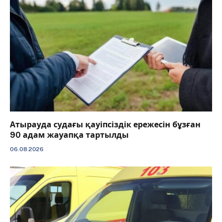
Атырауда судағы қауіпсіздік ережесін бұзған
90 адам жауапқа тартылды
06.08.2026