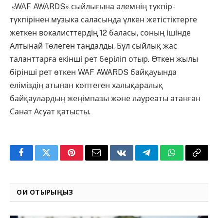
️ «WAF AWARDS» сыйлығына әлемнің түкпір-
түкпірінен музыка саласында үлкен жетістіктерге
жеткен вокалисттердің 12 баласы, соның ішінде
Алтынай Төлеген таңдалды. Бұл сыйлық жас
таланттарға екінші рет беріліп отыр. Өткен жылы
бірінші рет өткен WAF AWARDS байқауында
еліміздің атынан көптеген халықаралық
байқаулардың жеңімпазы және лауреаты атанған
Санат Асуат қатысты.
Facebook
Twitter
Pinterest
Email
VKontakte
Telegram
WhatsApp
Copy
Link
ОҚИ ОТЫРЫҢЫЗ