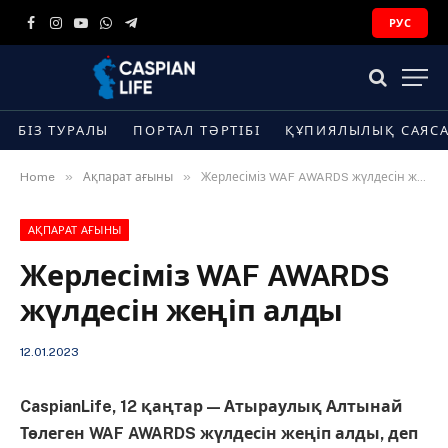
РУС
Facebook
Instagram
YouTube
WhatsApp
Telegram
БІЗ ТУРАЛЫ
ПОРТАЛ ТӘРТІБІ
ҚҰПИЯЛЫЛЫҚ САЯС
»
»
Home
Ақпарат ағыны
Жерлесіміз WAF AWARDS жүлдесін жеңіп алды
АҚПАРАТ АҒЫНЫ
Жерлесіміз WAF AWARDS
жүлдесін жеңіп алды
12.01.2023
CaspianLife, 12 қаңтар — Атыраулық Алтынай
Төлеген WAF AWARDS жүлдесін жеңіп алды, деп