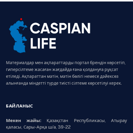
Материалдар мен ақпараттарды портал брендін көрсетіп,
гиперсілтеме жасаған жағдайда ғана қолдануға рұқсат
етіледі. Ақпараттан мәтін, мәтін бөлігі немесе дәйексөз
алынғанда міндетті түрде тиісті сілтеме көрсетілуі керек.
БАЙЛАНЫС
Мекен жайы:
Қазақстан Республикасы, Атырау
қаласы, Сары-Арқа ш/а, 39-22