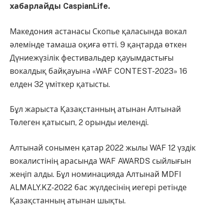
хабарлайды CaspianLife.
Македония астанасы Скопье қаласында вокал
әлемінде тамаша оқиға өтті. 9 қаңтарда өткен
Дүниежүзілік фестивальдер қауымдастығы
вокалдық байқауына «WAF CONTEST-2023» 16
елден 32 үміткер қатысты.
Бұл жарыста Қазақстанның атынан Алтынай
Төлеген қатысып, 2 орынды иеленді.
Алтынай сонымен қатар 2022 жылы WAF 12 үздік
вокалистінің арасында WAF AWARDS сыйлығын
жеңіп алды. Бұл номинацияда Алтынай MDFI
ALMALY.KZ-2022 бас жүлдесінің иегері ретінде
Қазақстанның атынан шықты.