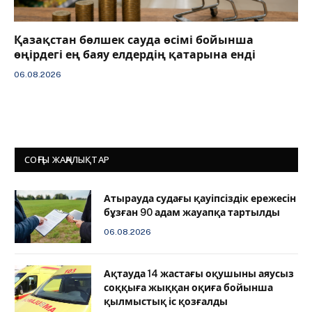
Қазақстан бөлшек сауда өсімі бойынша
өңірдегі ең баяу елдердің қатарына енді
06.08.2026
СОҢҒЫ ЖАҢАЛЫҚТАР
Атырауда судағы қауіпсіздік ережесін
бұзған 90 адам жауапқа тартылды
06.08.2026
Ақтауда 14 жастағы оқушыны аяусыз
соққыға жыққан оқиға бойынша
қылмыстық іс қозғалды