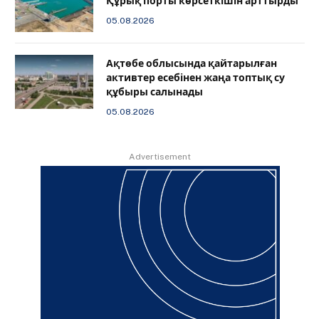
Құрық порты көрсеткішін арттырды
05.08.2026
Ақтөбе облысында қайтарылған
активтер есебінен жаңа топтық су
құбыры салынады
05.08.2026
Advertisement