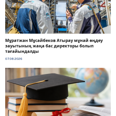
Мұратжан Мұсайбеков Атырау мұнай өңдеу
зауытының жаңа бас директоры болып
тағайындалды
07.08.2026