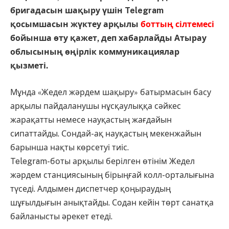
бригадасын шақыру үшін Telegram
қосымшасын жүктеу арқылы
боттың сілтемесі
бойынша өту қажет, деп хабарлайды Атырау
облысының өңірлік коммуникациялар
қызметі.
Мұнда «Жедел жәрдем шақыру» батырмасын басу
арқылы пайдаланушы нұсқаулыққа сәйкес
жарақатты немесе науқастың жағдайын
сипаттайды. Сондай-ақ науқастың мекенжайын
барынша нақты көрсетуі тиіс.
Telegram-боты арқылы берілген өтінім Жедел
жәрдем станциясының бірыңғай колл-орталығына
түседі. Алдымен диспетчер қоңыраудың
шұғылдығын анықтайды. Содан кейін төрт санатқа
байланысты әрекет етеді.