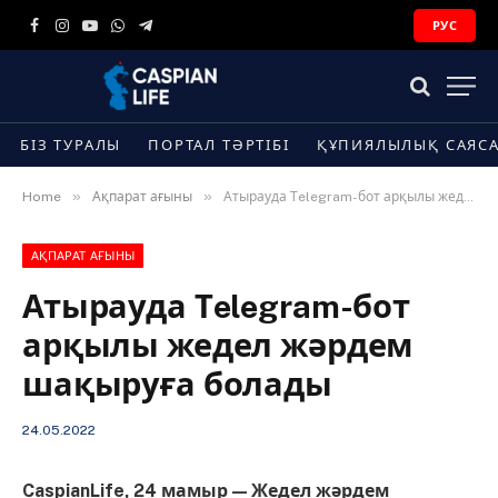
РУС
Facebook
Instagram
YouTube
WhatsApp
Telegram
БІЗ ТУРАЛЫ
ПОРТАЛ ТӘРТІБІ
ҚҰПИЯЛЫЛЫҚ САЯС
»
»
Home
Ақпарат ағыны
Атырауда Тelegram-бот арқылы жедел жәрдем шақыруға болады
АҚПАРАТ АҒЫНЫ
Атырауда Тelegram-бот
арқылы жедел жәрдем
шақыруға болады
24.05.2022
CaspianLife, 24 мамыр — Жедел жәрдем