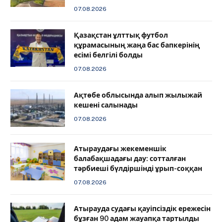
07.08.2026
Қазақстан ұлттық футбол
құрамасының жаңа бас бапкерінің
есімі белгілі болды
07.08.2026
Ақтөбе облысында алып жылыжай
кешені салынады
07.08.2026
Атыраудағы жекеменшік
балабақшадағы дау: сотталған
тәрбиеші бүлдіршінді ұрып-соққан
07.08.2026
Атырауда судағы қауіпсіздік ережесін
бұзған 90 адам жауапқа тартылды