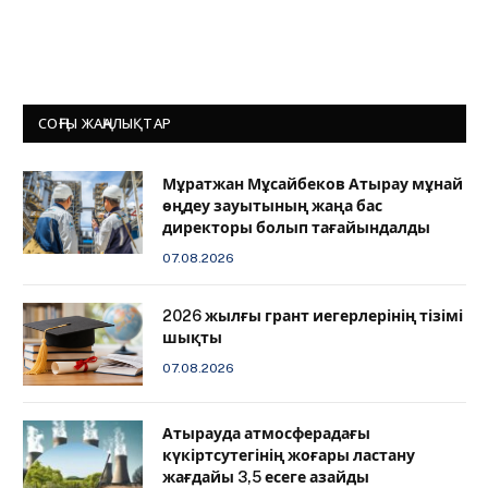
СОҢҒЫ ЖАҢАЛЫҚТАР
Мұратжан Мұсайбеков Атырау мұнай
өңдеу зауытының жаңа бас
директоры болып тағайындалды
07.08.2026
2026 жылғы грант иегерлерінің тізімі
шықты
07.08.2026
Атырауда атмосферадағы
күкіртсутегінің жоғары ластану
жағдайы 3,5 есеге азайды