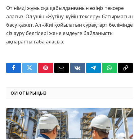
Өтінімді жұмысқа қабылданғанын өзіңіз тексере
аласыз. Ол үшін «Жүгіну, күйін тексеру» батырмасын
басу қажет. Ал «Жиі қойылатын сұрақтар» бөлімінде
сіз ауру белгілері және емдеуге байланысты
ақпаратты таба аласыз.
Facebook
Twitter
Pinterest
Email
VKontakte
Telegram
WhatsApp
Copy
Link
ОҚИ ОТЫРЫҢЫЗ