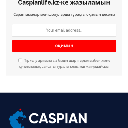
Caspianlife.kz-ке жазыламын
Сараптамалар мен шолуларды тұрақты оқимын десеңіз
Тіркелу арқылы сіз біздің шарттарымызбен және
құпиялылық саясаты туралы келісімді мақұлдайсыз.