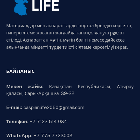
Материалдар мен ақпараттарды портал брендін көрсетіп,
гиперсілтеме жасаған жағдайда ғана қолдануға рұқсат
етіледі. Ақпараттан мәтін, мәтін бөлігі немесе дәйексөз
алынғанда міндетті түрде тиісті сілтеме көрсетілуі керек.
БАЙЛАНЫС
Мекен жайы:
Қазақстан Республикасы, Атырау
қаласы, Сары-Арқа ш/а, 39-22
E-mail:
caspianlife2050@gmail.com
Телефон:
+7 7122 514 084
WhatsApp:
+7 775 7723003