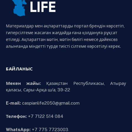
Материалдар мен ақпараттарды портал брендін көрсетіп,
гиперсілтеме жасаған жағдайда ғана қолдануға рұқсат
етіледі. Ақпараттан мәтін, мәтін бөлігі немесе дәйексөз
алынғанда міндетті түрде тиісті сілтеме көрсетілуі керек.
БАЙЛАНЫС
Мекен жайы:
Қазақстан Республикасы, Атырау
қаласы, Сары-Арқа ш/а, 39-22
E-mail:
caspianlife2050@gmail.com
Телефон:
+7 7122 514 084
WhatsApp:
+7 775 7723003