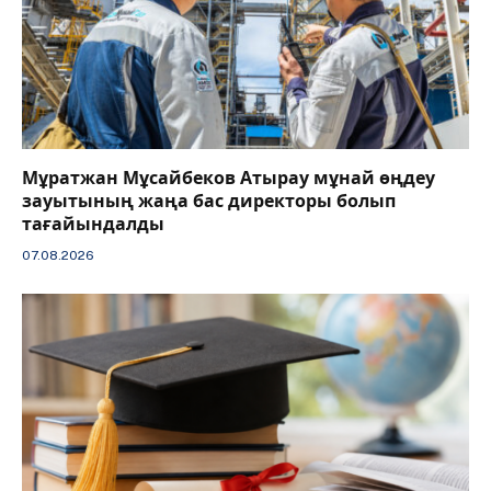
Мұратжан Мұсайбеков Атырау мұнай өңдеу
зауытының жаңа бас директоры болып
тағайындалды
07.08.2026