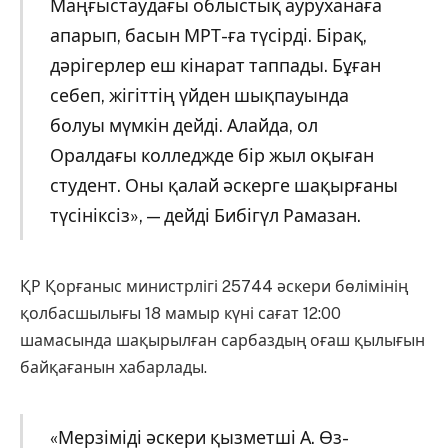
Маңғыстаудағы облыстық ауруханаға
апарып, басын МРТ-ға түсірді. Бірақ,
дәрігерлер еш кінарат таппады. Бұған
себеп, жігіттің үйден шықпауында
болуы мүмкін дейді. Алайда, ол
Оралдағы колледжде бір жыл оқыған
студент. Оны қалай әскерге шақырғаны
түсініксіз», — дейді Бибігүл Рамазан.
ҚР Қорғаныс министрлігі 25744 әскери бөлімінің
қолбасшылығы 18 мамыр күні сағат 12:00
шамасында шақырылған сарбаздың оғаш қылығын
байқағанын хабарлады.
«Мерзіміді әскери қызметші А. Өз-