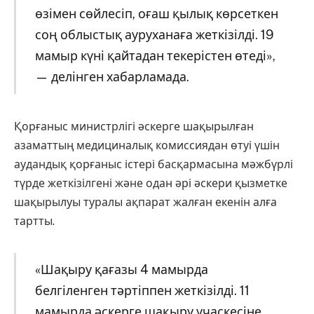
өзімен сөйлесіп, оғаш қылық көрсеткен
соң облыстық ауруханаға жеткізілді. 19
мамыр күні қайтадан текерістен өтеді»,
— делінген хабарламада.
Қорғаныс министрлігі әскерге шақырылған
азаматтың медициналық комиссиядан өтуі үшін
аудандық қорғаныс істері басқармасына мәжбүрлі
түрде жеткізілгені және одан әрі әскери қызметке
шақырылуы туралы ақпарат жалған екенін алға
тартты.
«Шақыру қағазы 4 мамырда
белгіленген тәртіппен жеткізілді. 11
мамырда әскерге шақыру учаскесіне