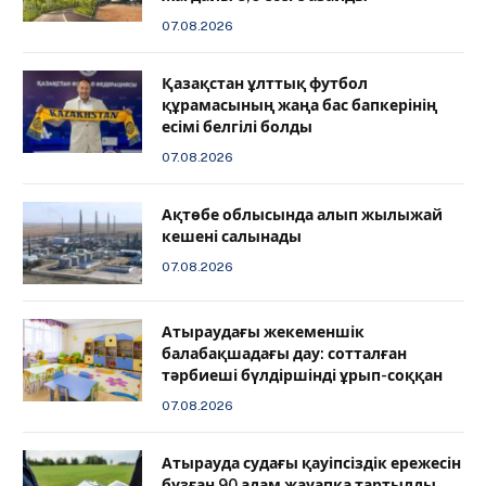
07.08.2026
Қазақстан ұлттық футбол
құрамасының жаңа бас бапкерінің
есімі белгілі болды
07.08.2026
Ақтөбе облысында алып жылыжай
кешені салынады
07.08.2026
Атыраудағы жекеменшік
балабақшадағы дау: сотталған
тәрбиеші бүлдіршінді ұрып-соққан
07.08.2026
Атырауда судағы қауіпсіздік ережесін
бұзған 90 адам жауапқа тартылды