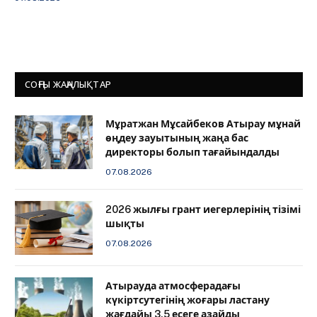
СОҢҒЫ ЖАҢАЛЫҚТАР
Мұратжан Мұсайбеков Атырау мұнай
өңдеу зауытының жаңа бас
директоры болып тағайындалды
07.08.2026
2026 жылғы грант иегерлерінің тізімі
шықты
07.08.2026
Атырауда атмосферадағы
күкіртсутегінің жоғары ластану
жағдайы 3,5 есеге азайды