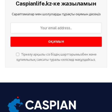
Caspianlife.kz-ке жазыламын
Сараптамалар мен шолуларды тұрақты оқимын десеңіз
Тіркелу арқылы сіз біздің шарттарымызбен және
құпиялылық саясаты туралы келісімді мақұлдайсыз.