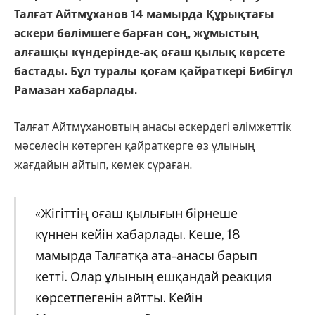
Талғат Айтмұханов 14 мамырда Құрықтағы
әскери бөлімшеге барған соң, жұмыстың
алғашқы күндерінде-ақ оғаш қылық көрсете
бастады. Бұл туралы қоғам қайраткері Бибігүл
Рамазан хабарлады.
Талғат Айтмұхановтың анасы әскердегі әлімжеттік
мәселесін көтерген қайраткерге өз ұлының
жағдайын айтып, көмек сұраған.
«Жігіттің оғаш қылығын бірнеше
күннен кейін хабарлады. Кеше, 18
мамырда Талғатқа ата-анасы барып
кетті. Олар ұлының ешқандай реакция
көрсетпегенін айтты. Кейін