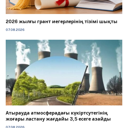
2026 жылғы грант иегерлерінің тізімі шықты
07.08.2026
Атырауда атмосферадағы күкіртсутегінің
жоғары ластану жағдайы 3,5 есеге азайды
07.08.2026