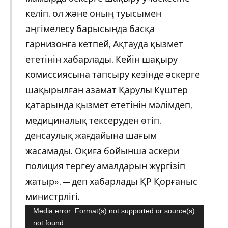
келіп, ол және оның туысымен
әңгімелесу барысында басқа
гарнизонға кетпей, Ақтауда қызмет
ететінін хабарлады. Кейін шақыру
комиссиясына тапсыру кезінде әскерге
шақырылған азамат Қарулы Күштер
қатарында қызмет ететінін мәлімдеп,
медициналық тексеруден өтіп,
денсаулық жағдайына шағым
жасамады. Оқиға бойынша әскери
полиция тергеу амалдарын жүргізіп
жатыр», — деп хабарлады ҚР Қорғаныс
министрлігі.
Видеоплеер
Media error: Format(s) not supported or source(s)
not found