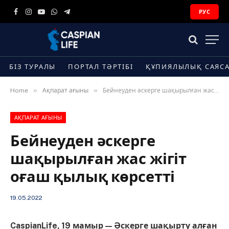
РУС
Facebook
Instagram
YouTube
WhatsApp
Telegram
БІЗ ТУРАЛЫ
ПОРТАЛ ТӘРТІБІ
ҚҰПИЯЛЫЛЫҚ САЯС
»
»
Home
Ақпарат ағыны
Бейнеуден әскерге шақырылған жас жігіт оғаш қылық көрсетті
АҚПАРАТ АҒЫНЫ
Бейнеуден әскерге
шақырылған жас жігіт
оғаш қылық көрсетті
19.05.2022
CaspianLife, 19 мамыр — Әскерге шақырту алған