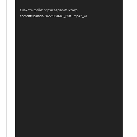
Скачать файл: http://caspianlife.kz/wp-
content/uploads/2022/05/IMG_5581.mp4?_=1