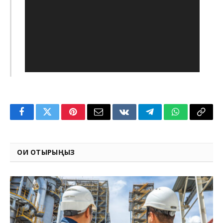
Facebook
Twitter
Pinterest
Email
VKontakte
Telegram
WhatsApp
Copy
Link
ОҚИ ОТЫРЫҢЫЗ