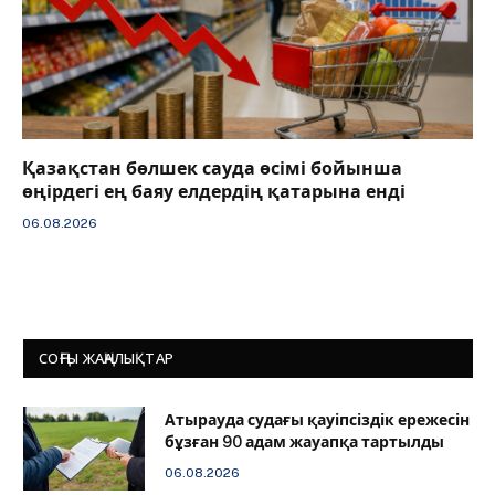
Қазақстан бөлшек сауда өсімі бойынша
өңірдегі ең баяу елдердің қатарына енді
06.08.2026
СОҢҒЫ ЖАҢАЛЫҚТАР
Атырауда судағы қауіпсіздік ережесін
бұзған 90 адам жауапқа тартылды
06.08.2026