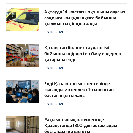
Ақтауда 14 жастағы оқушыны аяусыз
соққыға жыққан оқиға бойынша
қылмыстық іс қозғалды
06.08.2026
Қазақстан бөлшек сауда өсімі
бойынша өңірдегі ең баяу елдердің
қатарына енді
06.08.2026
️Енді Қазақстан мектептерінде
жасанды интеллект 1-сыныптан
бастап оқытылады
06.08.2026
Рақымшылық нәтижесінде
Қазақстанда 1300-ден астам адам
бостандыққа шықты