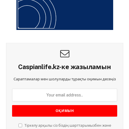
Caspianlife.kz-ке жазыламын
Сараптамалар мен шолуларды тұрақты оқимын десеңіз
Тіркелу арқылы сіз біздің шарттарымызбен және