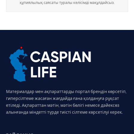
құпиялылық саясаты туралы келісімді мақұлдайсыз.
Материалдар мен ақпараттарды портал брендін көрсетіп,
гиперсілтеме жасаған жағдайда ғана қолдануға рұқсат
етіледі. Ақпараттан мәтін, мәтін бөлігі немесе дәйексөз
алынғанда міндетті түрде тиісті сілтеме көрсетілуі керек.