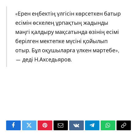
«Ерен еңбектің үлгісін көрсеткен батыр
есімін өскелең ұрпақтың жадынды
мәңгі қалдыру мақсатында өзінің есімі
берілген мектепке мүсіні қойылып
отыр. Бұл оқушыларға үлкен мәртебе»,
— деді Н.Ахседьяров.
Facebook
Twitter
Pinterest
Email
VKontakte
Telegram
WhatsApp
Copy