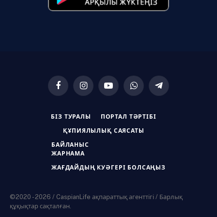
Facebook
Instagram
YouTube
WhatsApp
Telegram
БІЗ ТУРАЛЫ
ПОРТАЛ ТӘРТІБІ
ҚҰПИЯЛЫЛЫҚ САЯСАТЫ
БАЙЛАНЫС
ЖАРНАМА
ЖАҒДАЙДЫҢ КУӘГЕРІ БОЛСАҢЫЗ
©2020 - 2026 / CaspianLife ақпараттық агенттігі / Барлық
құқықтар сақталған.