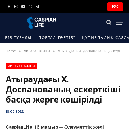
РУС
Facebook
Instagram
YouTube
WhatsApp
Telegram
БІЗ ТУРАЛЫ
ПОРТАЛ ТӘРТІБІ
ҚҰПИЯЛЫЛЫҚ САЯС
»
»
Home
Ақпарат ағыны
Атыраудағы Х. Доспанованың ескерткіші басқа жерге көшірілді
АҚПАРАТ АҒЫНЫ
Атыраудағы Х.
Доспанованың ескерткіші
басқа жерге көшірілді
16.05.2022
CaspianLife, 16 мамыр — Әлеуметтік желі