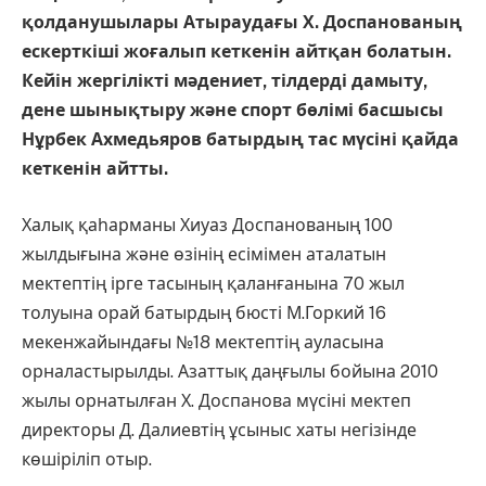
қолданушылары Атыраудағы Х. Доспанованың
ескерткіші жоғалып кеткенін айтқан болатын.
Кейін жергілікті мәдениет, тілдерді дамыту,
дене шынықтыру және спорт бөлімі басшысы
Нұрбек Ахмедьяров батырдың тас мүсіні қайда
кеткенін айтты.
Халық қаһарманы Хиуаз Доспанованың 100
жылдығына және өзінің есімімен аталатын
мектептің ірге тасының қаланғанына 70 жыл
толуына орай батырдың бюсті М.Горкий 16
мекенжайындағы №18 мектептің ауласына
орналастырылды. Азаттық даңғылы бойына 2010
жылы орнатылған Х. Доспанова мүсіні мектеп
директоры Д. Далиевтің ұсыныс хаты негізінде
көшіріліп отыр.