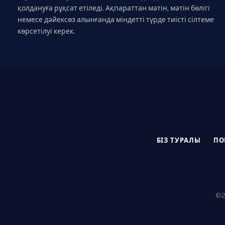
қолдануға рұқсат етіледі. Ақпараттан мәтін, мәтін бөлігі
немесе дәйексөз алынғанда міндетті түрде тиісті сілтеме
көрсетілуі керек.
БІЗ ТУРАЛЫ
ПО
©20