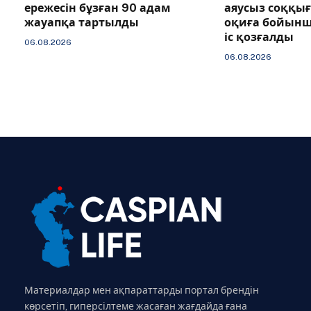
ережесін бұзған 90 адам
аяусыз соққы
жауапқа тартылды
оқиға бойын
іс қозғалды
06.08.2026
06.08.2026
Материалдар мен ақпараттарды портал брендін
көрсетіп, гиперсілтеме жасаған жағдайда ғана