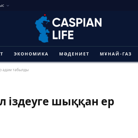
ыс
АТ
ЭКОНОМИКА
МӘДЕНИЕТ
МҰНАЙ-ГАЗ
р адам табылды
 іздеуге шыққан ер