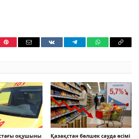
Pinterest
Email
VKontakte
Telegram
WhatsApp
Copy
Link
астағы оқушыны
Қазақстан бөлшек сауда өсімі