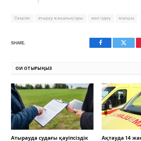
Caspian
атырау жаңалықтары
мал іздеу
малшы
SHARE.
Facebook
Twitter
ОҚИ ОТЫРЫҢЫЗ
Атырауда судағы қауіпсіздік
Ақтауда 14 ж