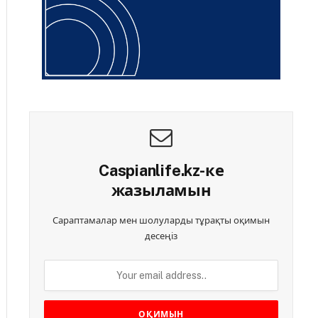
Caspianlife.kz-ке
жазыламын
Сараптамалар мен шолуларды тұрақты оқимын
десеңіз