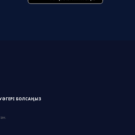
УӘГЕРІ БОЛСАҢЫЗ
ған.