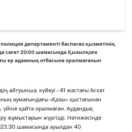
қ полиция департаменті баспасөз қызметінің
да сағат 20:00 шамасында Қызылқоға
ағы ер адамның отбасына оралмағанын
ң айтуынша, күйеуі – 41 жастағы Асхат
ның аумағындағы «Қазы» қыстағынан
а, үйіне қайта оралмаған. Аудандық
іру жұмыстарын жүргізді. Нәтижесінде
т 23.30 шамасында ауылдан 40