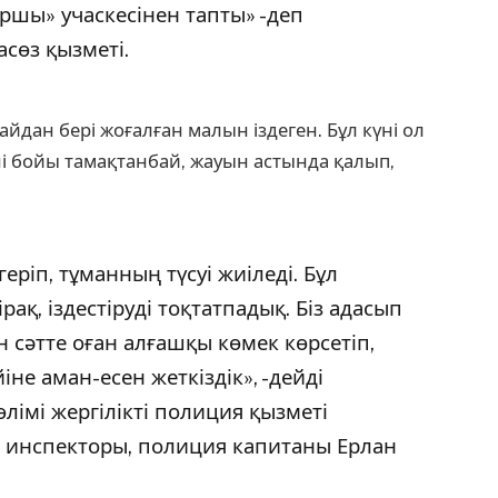
ы» учаскесінен тапты» -деп
сөз қызметі.
айдан бері жоғалған малын іздеген. Бұл күні ол
ні бойы тамақтанбай, жауын астында қалып,
еріп, тұманның түсуі жиіледі. Бұл
ақ, іздестіруді тоқтатпадық. Біз адасып
н сәтте оған алғашқы көмек көрсетіп,
іне аман-есен жеткіздік», -дейді
імі жергілікті полиция қызметі
я инспекторы, полиция капитаны Ерлан