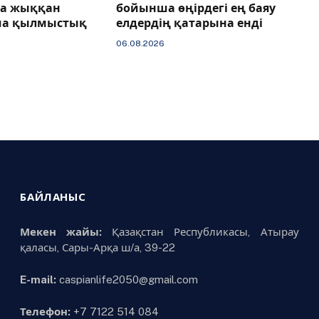
ға жыққан
бойынша өңірдегі ең баяу
ша қылмыстық
елдердің қатарына енді
06.08.2026
БАЙЛАНЫС
Мекен жайы:
Қазақстан Республикасы, Атырау
қаласы, Сары-Арқа ш/а, 39-22
E-mail:
caspianlife2050@gmail.com
Телефон:
+7 7122 514 084