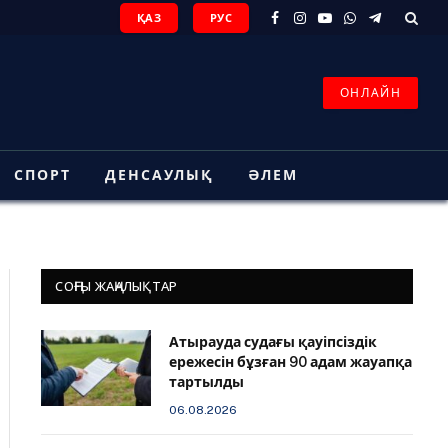
ҚАЗ
РУС
Facebook
Instagram
YouTube
WhatsApp
Telegram
ОНЛАЙН
СПОРТ
ДЕНСАУЛЫҚ
ӘЛЕМ
СОҢҒЫ ЖАҢАЛЫҚТАР
Атырауда судағы қауіпсіздік
ережесін бұзған 90 адам жауапқа
тартылды
06.08.2026