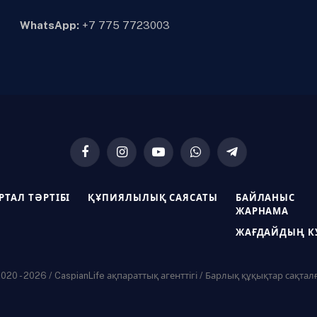
WhatsApp:
+7 775 7723003
Facebook
Instagram
YouTube
WhatsApp
Telegram
РТАЛ ТӘРТІБІ
ҚҰПИЯЛЫЛЫҚ САЯСАТЫ
БАЙЛАНЫС
ЖАРНАМА
ЖАҒДАЙДЫҢ К
20 - 2026 / CaspianLife ақпараттық агенттігі / Барлық құқықтар сақтал