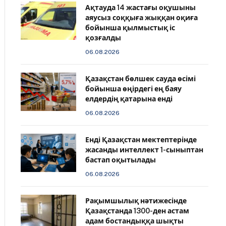
Ақтауда 14 жастағы оқушыны
аяусыз соққыға жыққан оқиға
бойынша қылмыстық іс
қозғалды
06.08.2026
Қазақстан бөлшек сауда өсімі
бойынша өңірдегі ең баяу
елдердің қатарына енді
06.08.2026
️Енді Қазақстан мектептерінде
жасанды интеллект 1-сыныптан
бастап оқытылады
06.08.2026
Рақымшылық нәтижесінде
Қазақстанда 1300-ден астам
адам бостандыққа шықты