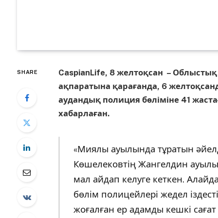
CaspianLife, 8 желтоқсан – Облысты
SHARE
ақпаратына қарағанда, 6 желтоқсан
аудандық полиция бөліміне 41 жаст
хабарлаған.
«Миялы ауылында тұратын әйелді
Көшелековтің Жангелдин ауылы
мал айдап​ келуге кеткен. Алайд
бөлім полицейлері жедел іздест
жоғалған ер адамды кешкі саға