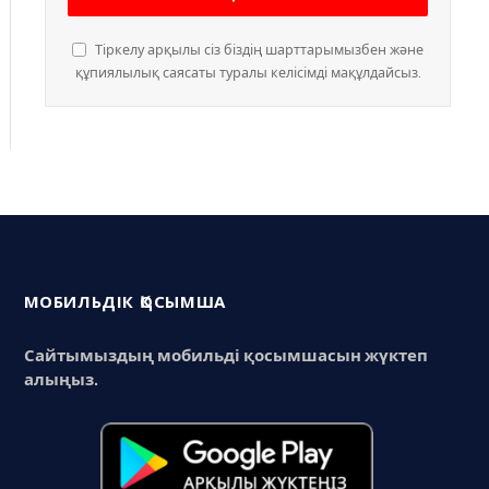
Тіркелу арқылы сіз біздің шарттарымызбен және
құпиялылық саясаты туралы келісімді мақұлдайсыз.
МОБИЛЬДІК ҚОСЫМША
Сайтымыздың мобильді қосымшасын жүктеп
алыңыз.