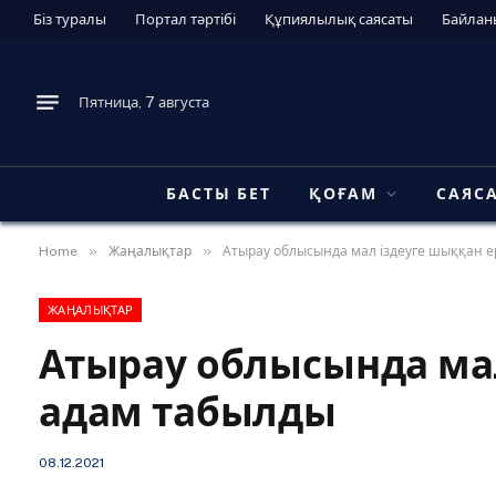
Біз туралы
Портал тәртібі
Құпиялылық саясаты
Байлан
Пятница, 7 августа
БАСТЫ БЕТ
ҚОҒАМ
САЯС
»
»
Home
Жаңалықтар
Атырау облысында мал іздеуге шыққан е
ЖАҢАЛЫҚТАР
Атырау облысында мал
адам табылды
08.12.2021