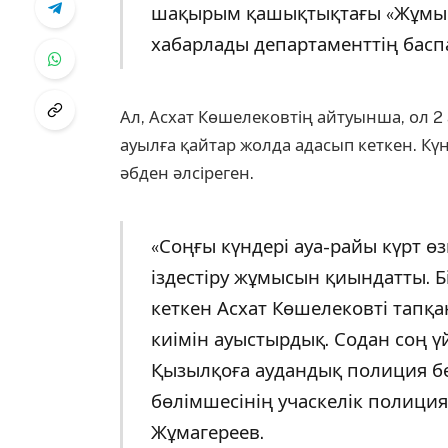
шақырым қашықтықтағы «Жұмырш
хабарлады департаменттің баспа
Ал, Асхат Көшелековтің айтуынша, ол 2 
ауылға қайтар жолда адасып кеткен. Кү
әбден әлсіреген.
«Соңғы күндері ауа-райы күрт өзг
іздестіру жұмысын қиындатты. Бір
кеткен Асхат Көшелековті тапқа
киімін ауыстырдық. Содан соң үй
Қызылқоға аудандық полиция бөл
бөлімшесінің учаскелік полици
Жұмагереев.