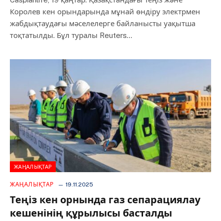
Королев кен орындарында мұнай өндіру электрмен
жабдықтаудағы мәселелерге байланысты уақытша
тоқтатылды. Бұл туралы Reuters…
ЖАҢАЛЫҚТАР
ЖАҢАЛЫҚТАР
19.11.2025
Теңіз кен орнында газ сепарациялау
кешенінің құрылысы басталды