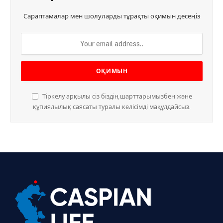
Сараптамалар мен шолуларды тұрақты оқимын десеңіз
Тіркелу арқылы сіз біздің шарттарымызбен және
құпиялылық саясаты туралы келісімді мақұлдайсыз.