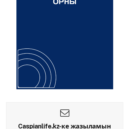
Caspianlife.kz-ке жазыламын