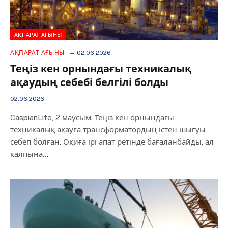
АҚПАРАТ АҒЫНЫ
АҚПАРАТ АҒЫНЫ
02.06.2026
Теңіз кен орнындағы техникалық
ақаудың себебі белгілі болды
02.06.2026
CaspianLife, 2 маусым. Теңіз кен орнындағы
техникалық ақауға трансформатордың істен шығуы
себеп болған. Оқиға ірі апат ретінде бағаланбайды, ал
қалпына…