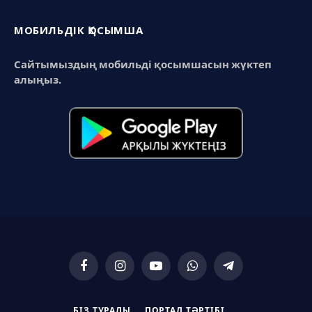
МОБИЛЬДІК ҚОСЫМША
Сайтымыздың мобильді қосымшасын жүктеп
алыңыз.
Facebook
Instagram
YouTube
WhatsApp
Telegram
БІЗ ТУРАЛЫ
ПОРТАЛ ТӘРТІБІ