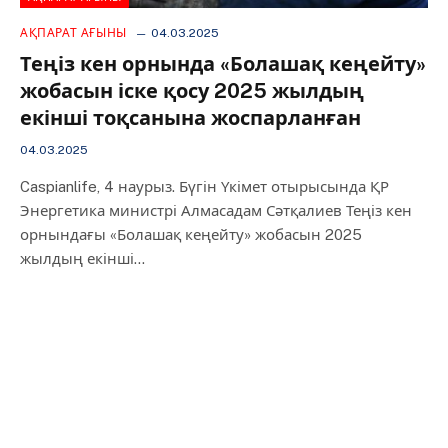
АҚПАРАТ АҒЫНЫ
04.03.2025
Теңіз кен орнында «Болашақ кеңейту»
жобасын іске қосу 2025 жылдың
екінші тоқсанына жоспарланған
04.03.2025
Caspianlife, 4 наурыз. Бүгін Үкімет отырысында ҚР
Энергетика министрі Алмасадам Сәтқалиев Теңіз кен
орнындағы «Болашақ кеңейту» жобасын 2025
жылдың екінші…