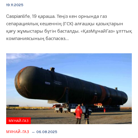
19.11.2025
Caspianlife, 19 қараша. Теңіз кен орнында газ
сепарациялық кешеннің (ГСК) алғашқы қазықтарын
қағу жұмыстары бүгін басталды. «ҚазМұнайГаз» ұлттық
компаниясының баспасөз…
МҰНАЙ-ГАЗ
МҰНАЙ-ГАЗ
06.08.2025