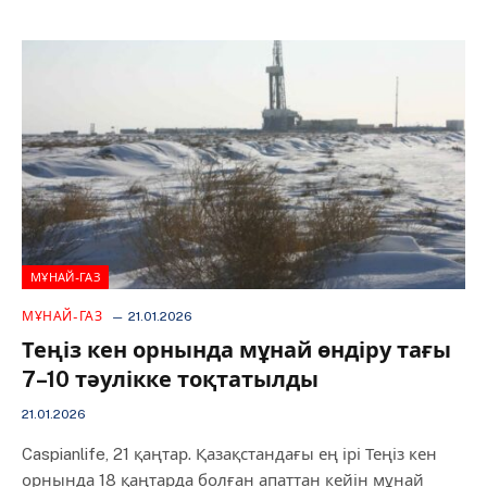
МҰНАЙ-ГАЗ
МҰНАЙ-ГАЗ
21.01.2026
Теңіз кен орнында мұнай өндіру тағы
7–10 тәулікке тоқтатылды
21.01.2026
Caspianlife, 21 қаңтар. Қазақстандағы ең ірі Теңіз кен
орнында 18 қаңтарда болған апаттан кейін мұнай