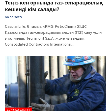
Теңіз кен орнында газ-сепарациялық
кешенді кім салады?
06.08.2025
CaspianLife, 6 тамыз. «KMG PetroChem» ЖШС
Қазақстанда газ-сепарациялық кешен (ГСК) салу үшін
италиялық Tecnimont S.p.A. және ливандық
Consolidated Contractors International…
АҚПАРАТ АҒЫНЫ