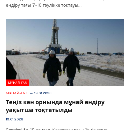
өндіру тағы 7–10 тәулікке тоқтауы…
МҰНАЙ-ГАЗ
МҰНАЙ-ГАЗ
19.01.2026
Теңіз кен орнында мұнай өндіру
уақытша тоқтатылды
19.01.2026
Caspianlife, 19 қаңтар. Қазақстандағы Теңіз және