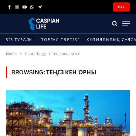
РУС
Facebook
Instagram
YouTube
WhatsApp
Telegram
БІЗ ТУРАЛЫ
ПОРТАЛ ТӘРТІБІ
ҚҰПИЯЛЫЛЫҚ САЯС
»
Home
Posts Tagged "теңіз кен орны"
BROWSING:
ТЕҢІЗ КЕН ОРНЫ