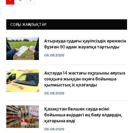
СОҢҒЫ ЖАҢАЛЫҚТАР
Атырауда судағы қауіпсіздік ережесін
бұзған 90 адам жауапқа тартылды
06.08.2026
Ақтауда 14 жастағы оқушыны аяусыз
соққыға жыққан оқиға бойынша
қылмыстық іс қозғалды
06.08.2026
Қазақстан бөлшек сауда өсімі
бойынша өңірдегі ең баяу елдердің
қатарына енді
06.08.2026