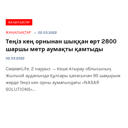
ЖАҢАЛЫҚТАР
ЖАҢАЛЫҚТАР
02.03.2022
Теңіз кең орнынан шыққан өрт 2800
шаршы метр аумақты қамтыды
02.03.2022
CaspianLife, 2 наурыз — Кеше Атырау облысының
Жылыой ауданында Құлсары қаласынан 90 шақырым
жерде Теңіз кен орны аумағындағы «NASAR
SOLUTIONS»…