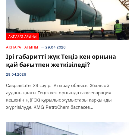
АҚПАРАТ АҒЫНЫ
АҚПАРАТ АҒЫНЫ
29.04.2026
Ірі габаритті жүк Теңіз кен орнына
қай бағытпен жеткізіледі?
29.04.2026
CaspianLife, 29 сәуір. Атырау облысы Жылыой
ауданындағы Теңіз кен орнында газ/сепарация
кешенінің (ГСК) құрылыс жұмыстары қарқынды
жүргізілуде. KMG PetroChem баспасөз…