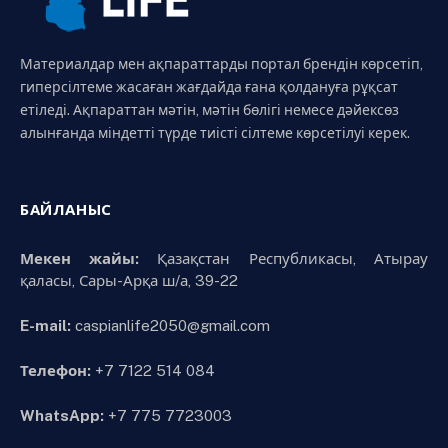
Материалдар мен ақпараттарды портал брендін көрсетіп,
гиперсілтеме жасаған жағдайда ғана қолдануға рұқсат
етіледі. Ақпараттан мәтін, мәтін бөлігі немесе дәйексөз
алынғанда міндетті түрде тиісті сілтеме көрсетілуі керек.
БАЙЛАНЫС
Мекен жайы:
Қазақстан Республикасы, Атырау
қаласы, Сары-Арқа ш/а, 39-22
E-mail:
caspianlife2050@gmail.com
Телефон:
+7 7122 514 084
WhatsApp:
+7 775 7723003