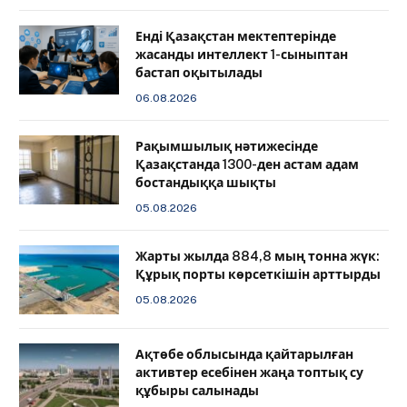
️Енді Қазақстан мектептерінде
жасанды интеллект 1-сыныптан
бастап оқытылады
06.08.2026
Рақымшылық нәтижесінде
Қазақстанда 1300-ден астам адам
бостандыққа шықты
05.08.2026
Жарты жылда 884,8 мың тонна жүк:
Құрық порты көрсеткішін арттырды
05.08.2026
Ақтөбе облысында қайтарылған
активтер есебінен жаңа топтық су
құбыры салынады