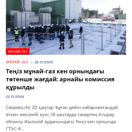
МҰНАЙ-ГАЗ
МҰНАЙ-ГАЗ
22.01.2026
Теңіз мұнай-газ кен орнындағы
төтенше жағдай: арнайы комиссия
құрылды
22.01.2026
CaspianLife, 22 қаңтар. Бұған дейін хабарланғандай,
өткен жексенбі күні, 18 қаңтарда таңертең Атырау
облысы Жылыой ауданындағы Теңіз кен орнында
ГТЭС-4…