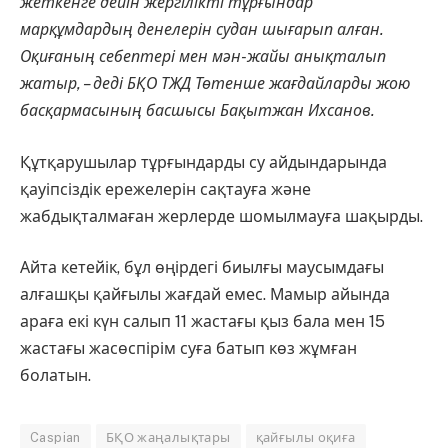
жеткенге дейін жергілікті тұрғындар
марқұмдардың денелерін судан шығарып алған.
Оқиғаның себептері мен мән-жайы анықталып
жатыр, – деді БҚО ТЖД Төтенше жағдайларды жою
басқармасының басшысы
Бақытжан Ихсанов
.
Құтқарушылар тұрғындарды су айдындарында
қауіпсіздік ережелерін сақтауға және
жабдықталмаған жерлерде шомылмауға шақырды.
Айта кетейік, бұл өңірдегі биылғы маусымдағы
алғашқы қайғылы жағдай емес. Мамыр айында
араға екі күн салып 11 жастағы қыз бала мен 15
жастағы жасөспірім суға батып көз жұмған
болатын.
Caspian
БҚО жаңалықтары
қайғылы оқиға