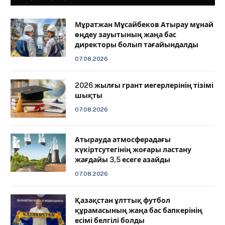
Мұратжан Мұсайбеков Атырау мұнай
өңдеу зауытының жаңа бас
директоры болып тағайындалды
07.08.2026
2026 жылғы грант иегерлерінің тізімі
шықты
07.08.2026
Атырауда атмосферадағы
күкіртсутегінің жоғары ластану
жағдайы 3,5 есеге азайды
07.08.2026
Қазақстан ұлттық футбол
құрамасының жаңа бас бапкерінің
есімі белгілі болды