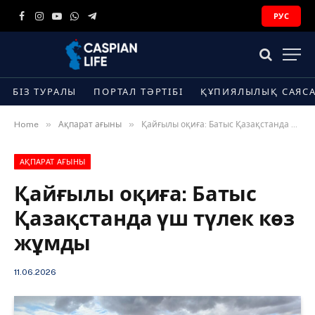
РУС
Facebook
Instagram
YouTube
WhatsApp
Telegram
БІЗ ТУРАЛЫ
ПОРТАЛ ТӘРТІБІ
ҚҰПИЯЛЫЛЫҚ САЯС
»
»
Home
Ақпарат ағыны
Қайғылы оқиға: Батыс Қазақстанда үш түлек көз жұмды
АҚПАРАТ АҒЫНЫ
Қайғылы оқиға: Батыс
Қазақстанда үш түлек көз
жұмды
11.06.2026