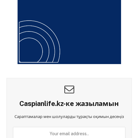
Caspianlife.kz-ке жазыламын
Сараптамалар мен шолуларды тұрақты оқимын десеңіз