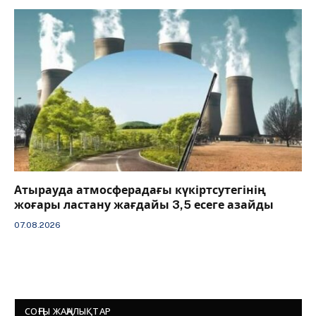
Атырауда атмосферадағы күкіртсутегінің
жоғары ластану жағдайы 3,5 есеге азайды
07.08.2026
СОҢҒЫ ЖАҢАЛЫҚТАР