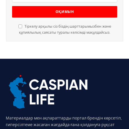
Тіркелу арқылы сіз біздің шарттарымызбен және
құпиялылық саясаты туралы келісімді мақұлдайсыз.
Материалдар мен ақпараттарды портал брендін көрсетіп,
гиперсілтеме жасаған жағдайда ғана қолдануға рұқсат