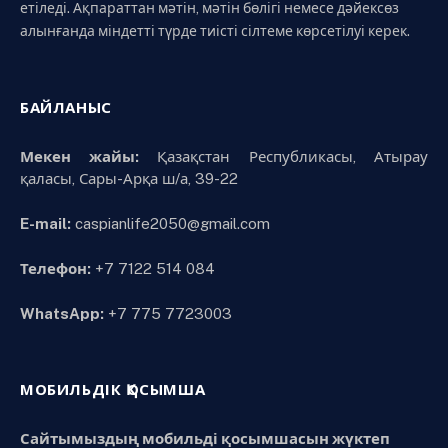
етіледі. Ақпараттан мәтін, мәтін бөлігі немесе дәйексөз
алынғанда міндетті түрде тиісті сілтеме көрсетілуі керек.
БАЙЛАНЫС
Мекен жайы:
Қазақстан Республикасы, Атырау
қаласы, Сары-Арқа ш/а, 39-22
E-mail:
caspianlife2050@gmail.com
Телефон:
+7 7122 514 084
WhatsApp:
+7 775 7723003
МОБИЛЬДІК ҚОСЫМША
Сайтымыздың мобильді қосымшасын жүктеп