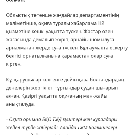
Облыстық төтенше жағдайлар департаментінің
мәліметінше, оқиға туралы хабарлама 112
қызметіне кешкі уақытта түскен. Жастар өзен
жағасында демалып жүріп, арнайы шомылуға
арналмаған жерде суға түскен. Бұл аумақта ескерту
белгісі орнатылғанына қарамастан олар суға
кірген.
Құтқарушылар келгенге дейін қаза болғандардың
денелерін жергілікті тұрғындар судан шығарып
алған. Қазіргі уақытта оқиғаның мән-жайы
анықталуда.
– Оқиға орнына БҚО ТЖД күштері мен құралдары
жедел түрде жіберілді. Алайда ТЖМ бөлімшелері