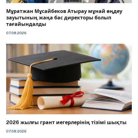
Мұратжан Мұсайбеков Атырау мұнай өңдеу
зауытының жаңа бас директоры болып
тағайындалды
07.08.2026
2026 жылғы грант иегерлерінің тізімі шықты
07.08.2026