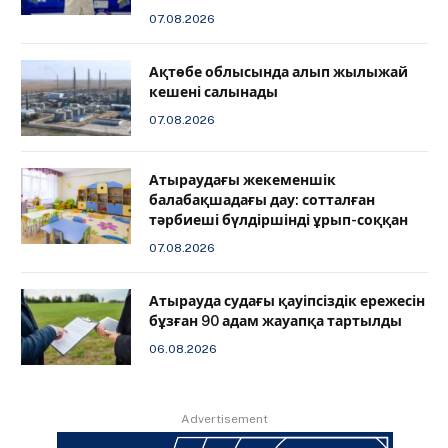
07.08.2026
Ақтөбе облысында алып жылыжай
кешені салынады
07.08.2026
Атыраудағы жекеменшік
балабақшадағы дау: сотталған
тәрбиеші бүлдіршінді ұрып-соққан
07.08.2026
Атырауда судағы қауіпсіздік ережесін
бұзған 90 адам жауапқа тартылды
06.08.2026
Advertisement