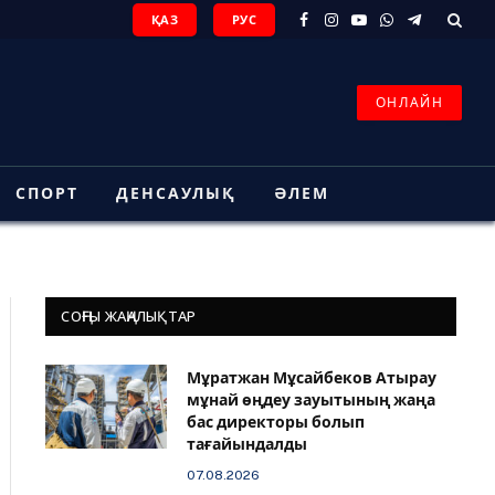
ҚАЗ
РУС
Facebook
Instagram
YouTube
WhatsApp
Telegram
ОНЛАЙН
СПОРТ
ДЕНСАУЛЫҚ
ӘЛЕМ
СОҢҒЫ ЖАҢАЛЫҚТАР
Мұратжан Мұсайбеков Атырау
мұнай өңдеу зауытының жаңа
бас директоры болып
тағайындалды
07.08.2026