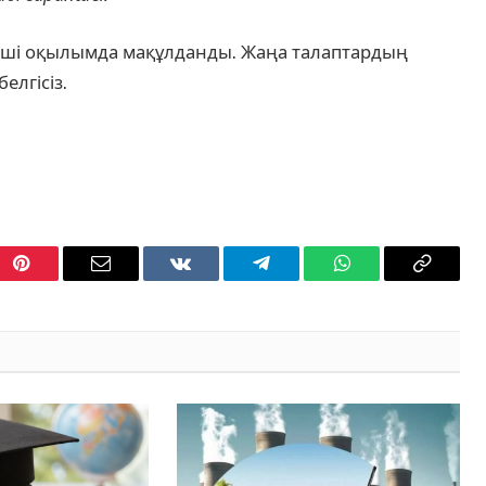
ірінші оқылымда мақұлданды. Жаңа талаптардың
елгісіз.
Pinterest
Email
VKontakte
Telegram
WhatsApp
Copy
Link