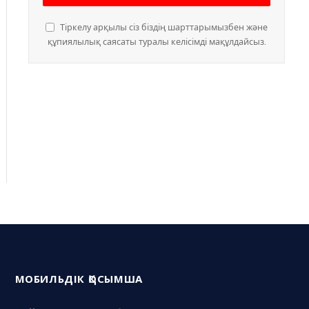
Тіркелу арқылы сіз біздің шарттарымызбен және
құпиялылық саясаты туралы келісімді мақұлдайсыз.
МОБИЛЬДІК ҚОСЫМША