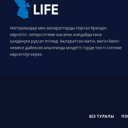
Материалдар мен ақпараттарды портал брендін
көрсетіп, гиперсілтеме жасаған жағдайда ғана
қолдануға рұқсат етіледі. Ақпараттан мәтін, мәтін бөлігі
немесе дәйексөз алынғанда міндетті түрде тиісті сілтеме
көрсетілуі керек.
БІЗ ТУРАЛЫ
ПО