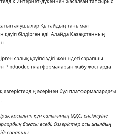
телдік интернет-дүкеннен жасалған тапсырыс
 сатып алушылар Қытайдың танымал
н қауіп білдірген еді. Алайда Қазақстанның
н.
дірген салық қауіпсіздігі жөніндегі сарапшы
ен Pinduoduo платформаларын жабу жоспарда
қ өзгерістердің әсерінен бұл платформалардағы
.
рақ қосылған құн салығының (ҚҚС) енгізілуіне
рлардың бағасы өседі. Өзгерістер осы жылдың
ейді сарапшы.