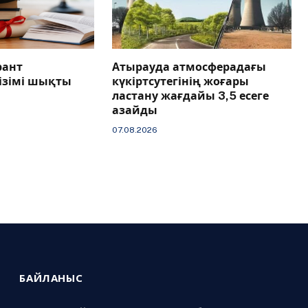
рант
Атырауда атмосферадағы
тізімі шықты
күкіртсутегінің жоғары
ластану жағдайы 3,5 есеге
азайды
07.08.2026
БАЙЛАНЫС