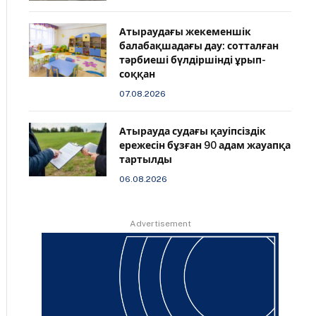
Атыраудағы жекеменшік
балабақшадағы дау: сотталған
тәрбиеші бүлдіршінді ұрып-
соққан
07.08.2026
Атырауда судағы қауіпсіздік
ережесін бұзған 90 адам жауапқа
тартылды
06.08.2026
Advertisement