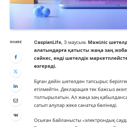
CaspianLife,
3 маусым.
Мәжіліс шетелд
SHARE
алатындарға қатысты жаңа заң жоб
сәйкес, енді шетелдік маркетплейст
өзгереді.
Бұған дейін шетелден тапсырыс берілге
етілмейтін. Декларация тек бажсыз әке
толтырылатын. Ал жаңа заң қабылданса
сатып алулар жеке санатқа бөлінеді.
Осыған байланысты «электрондық сауда 