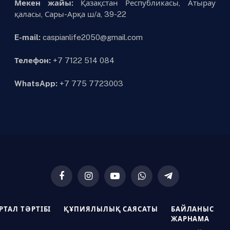
Мекен жайы:
Қазақстан Республикасы, Атырау
қаласы, Сары-Арқа ш/а, 39-22
E-mail:
caspianlife2050@gmail.com
Телефон:
+7 7122 514 084
WhatsApp:
+7 775 7723003
Facebook
Instagram
YouTube
WhatsApp
Telegram
РТАЛ ТӘРТІБІ
ҚҰПИЯЛЫЛЫҚ САЯСАТЫ
БАЙЛАНЫС
ЖАРНАМА