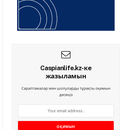
Caspianlife.kz-ке
жазыламын
Сараптамалар мен шолуларды тұрақты оқимын
десеңіз