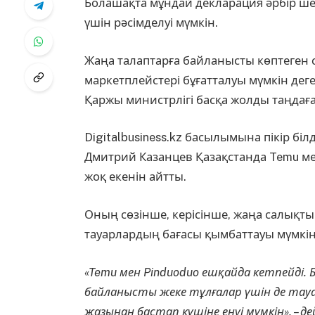
Болашақта мұндай декларация әрбір ше
үшін рәсімделуі мүмкін.
Жаңа талаптарға байланысты көптеген
маркетплейстері бұғатталуы мүмкін деге
Қаржы министрлігі басқа жолды таңдаға
Digitalbusiness.kz басылымына пікір біл
Дмитрий Казанцев
Қазақстанда Temu м
жоқ екенін айтты.
Оның сөзінше, керісінше, жаңа салықты
тауарлардың бағасы қымбаттауы мүмкін
«Temu мен Pinduoduo ешқайда кетпейді. Бі
байланысты жеке тұлғалар үшін де тауа
жазынан бастап күшіне енуі мүмкін», – д