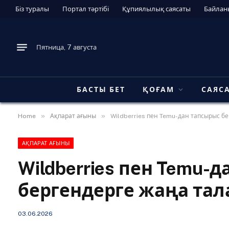
Біз туралы
Портал тәртібі
Құпиялылық саясаты
Байлан
Пятница, 7 августа
БАСТЫ БЕТ
ҚОҒАМ
САЯС
»
»
Home
Ақпарат ағыны
Wildberries пен Temu-дан тапсырыс бер
АҚПАРАТ АҒЫНЫ
Wildberries пен Temu-
бергендерге жаңа тала
03.06.2026