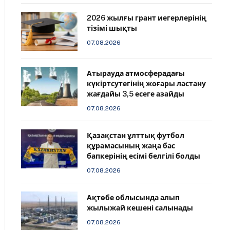
2026 жылғы грант иегерлерінің
тізімі шықты
07.08.2026
Атырауда атмосферадағы
күкіртсутегінің жоғары ластану
жағдайы 3,5 есеге азайды
07.08.2026
Қазақстан ұлттық футбол
құрамасының жаңа бас
бапкерінің есімі белгілі болды
07.08.2026
Ақтөбе облысында алып
жылыжай кешені салынады
07.08.2026