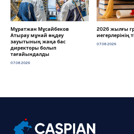
Мұратжан Мұсайбеков
2026 жылғы г
Атырау мұнай өңдеу
иегерлерінің 
зауытының жаңа бас
07.08.2026
директоры болып
тағайындалды
07.08.2026