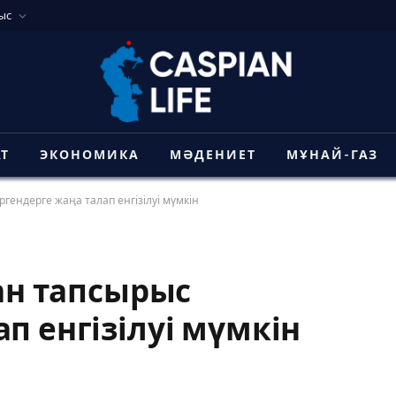
ыс
АТ
ЭКОНОМИКА
МӘДЕНИЕТ
МҰНАЙ-ГАЗ
гендерге жаңа талап енгізілуі мүмкін
дан тапсырыс
п енгізілуі мүмкін