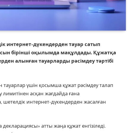
ік интернет-дүкендерден тауар сатып
асын бірінші оқылымда мақұлдады. Құжатқа
ерден алынған тауарларды рәсімдеу тәртібі
н тауарлар үшін қосымша құжат рәсімдеу талап
лу лимитінен асқан жағдайда ғана
, шетелдік интернет-дүкендерден жасалған
декларациясы» атты жаңа құжат енгізіледі.