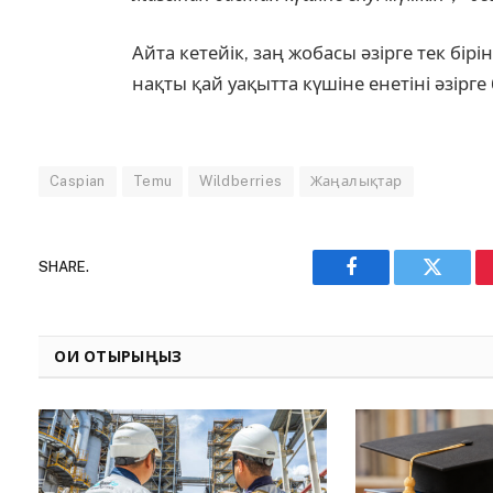
Айта кетейік, заң жобасы әзірге тек б
нақты қай уақытта күшіне енетіні әзірге б
Caspian
Temu
Wildberries
Жаңалықтар
SHARE.
Facebook
Twitter
ОҚИ ОТЫРЫҢЫЗ