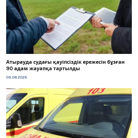
Атырауда судағы қауіпсіздік ережесін бұзған
90 адам жауапқа тартылды
06.08.2026