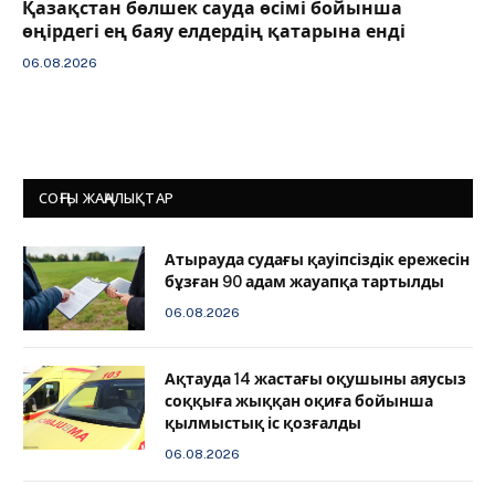
Қазақстан бөлшек сауда өсімі бойынша
өңірдегі ең баяу елдердің қатарына енді
06.08.2026
СОҢҒЫ ЖАҢАЛЫҚТАР
Атырауда судағы қауіпсіздік ережесін
бұзған 90 адам жауапқа тартылды
06.08.2026
Ақтауда 14 жастағы оқушыны аяусыз
соққыға жыққан оқиға бойынша
қылмыстық іс қозғалды
06.08.2026