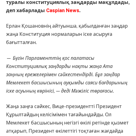
туралы конституциялық заңдарды мақұлдады,
деп хабарлады
Caspian News
.
Ерлан Қошанов
нің айтуынша, қабылданған заңдар
жаңа Конституция нормаларын іске асыруға
бағытталған.
— Бүгін Парламенттің қос палатасы
Конституциялық заңдарды нақты жаңа Ата
заңның ережелерімен сәйкестендірді. Бұл заңдар
Мемлекет басшысының ауқымды саяси бағдарының
іске асуының көрінісі, — деді Мәжіліс төрағасы.
Жаңа заңға сәйкес, Вице-президентті Президент
Құрылтайдың келісімімен тағайындайды. Ол
Мемлекет басшысының негізгі өкілі ретінде қызмет
атқарып, Президент өкілеттігі тоқтаған жағдайда