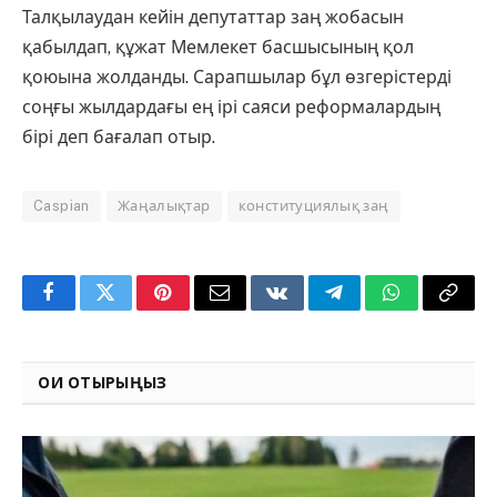
Талқылаудан кейін депутаттар заң жобасын
қабылдап, құжат Мемлекет басшысының қол
қоюына жолданды. Сарапшылар бұл өзгерістерді
соңғы жылдардағы ең ірі саяси реформалардың
бірі деп бағалап отыр.
Caspian
Жаңалықтар
конституциялық заң
Facebook
Twitter
Pinterest
Email
VKontakte
Telegram
WhatsApp
Copy
Link
ОҚИ ОТЫРЫҢЫЗ