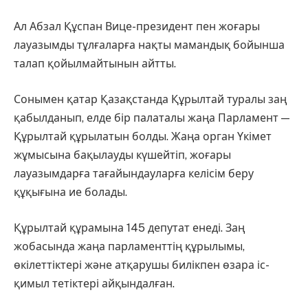
Ал
Абзал Құспан
Вице-президент пен жоғары
лауазымды тұлғаларға нақты мамандық бойынша
талап қойылмайтынын айтты.
Сонымен қатар Қазақстанда Құрылтай туралы заң
қабылданып, елде бір палаталы жаңа Парламент —
Құрылтай құрылатын болды. Жаңа орган Үкімет
жұмысына бақылауды күшейтіп, жоғары
лауазымдарға тағайындауларға келісім беру
құқығына ие болады.
Құрылтай құрамына 145 депутат енеді. Заң
жобасында жаңа парламенттің құрылымы,
өкілеттіктері және атқарушы билікпен өзара іс-
қимыл тетіктері айқындалған.