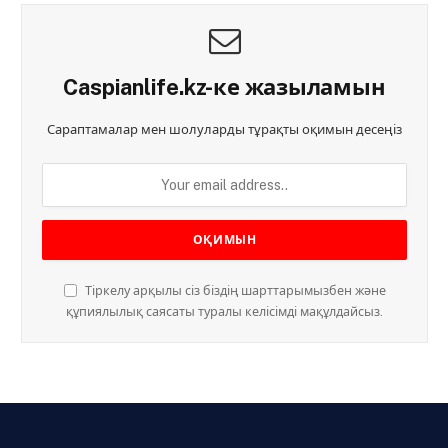
Caspianlife.kz-ке жазыламын
Сараптамалар мен шолуларды тұрақты оқимын десеңіз
Тіркелу арқылы сіз біздің шарттарымызбен және
құпиялылық саясаты туралы келісімді мақұлдайсыз.