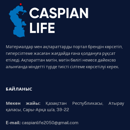
Материалдар мен ақпараттарды портал брендін көрсетіп,
гиперсілтеме жасаған жағдайда ғана қолдануға рұқсат
етіледі. Ақпараттан мәтін, мәтін бөлігі немесе дәйексөз
алынғанда міндетті түрде тиісті сілтеме көрсетілуі керек.
БАЙЛАНЫС
Мекен жайы:
Қазақстан Республикасы, Атырау
қаласы, Сары-Арқа ш/а, 39-22
E-mail:
caspianlife2050@gmail.com