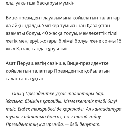
елді уақытша басқаруы мүмкін.
Вице-президент лауазымына қойылатын талаптар
да айқындалды. Үміткер тумысынан Қазақстан
азаматы болуы, 40 жасқа толуы, мемлекеттік тілді
жетік меңгеруі, жоғары білімді болуы және соңғы 15
жыл Қазақстанда тұруы тиіс.
Азат Перуашев
тің сөзінше, Вице-президентке
қойылатын талаптар Президентке қойылатын
талаптарға ұқсас.
— Оның Президентке ұқсас талаптары бар.
Жасына, біліміне қарайды. Мемлекеттік тілді білуі
тиіс. Еңбек тәжірибесі де қаралады. Ал кандидатура
туралы айтатын болсақ, оны тағайындау
Президенттің құзырында, — деді депутат.