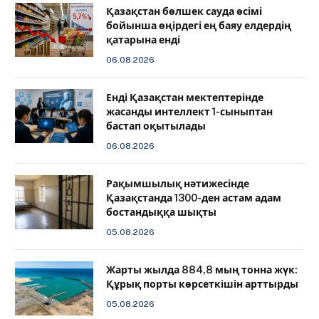
Қазақстан бөлшек сауда өсімі
бойынша өңірдегі ең баяу елдердің
қатарына енді
06.08.2026
️Енді Қазақстан мектептерінде
жасанды интеллект 1-сыныптан
бастап оқытылады
06.08.2026
Рақымшылық нәтижесінде
Қазақстанда 1300-ден астам адам
бостандыққа шықты
05.08.2026
Жарты жылда 884,8 мың тонна жүк:
Құрық порты көрсеткішін арттырды
05.08.2026