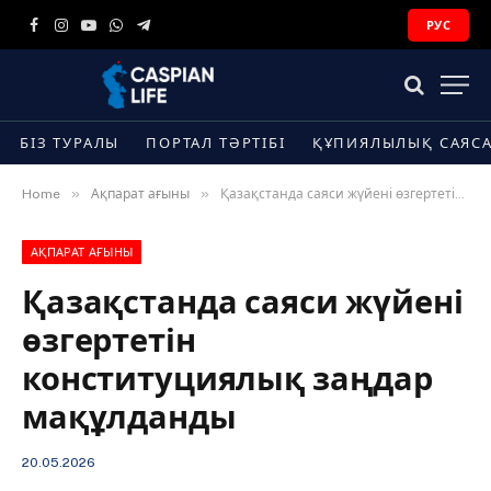
РУС
Facebook
Instagram
YouTube
WhatsApp
Telegram
БІЗ ТУРАЛЫ
ПОРТАЛ ТӘРТІБІ
ҚҰПИЯЛЫЛЫҚ САЯС
»
»
Home
Ақпарат ағыны
Қазақстанда саяси жүйені өзгертетін конституциялық заңдар мақұлданды
АҚПАРАТ АҒЫНЫ
Қазақстанда саяси жүйені
өзгертетін
конституциялық заңдар
мақұлданды
20.05.2026