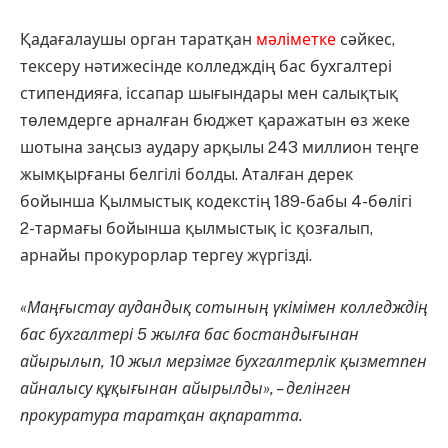
Қадағалаушы орган таратқан
мәліметке
сәйкес,
тексеру нәтижесінде колледждің бас бухгалтері
стипендияға, іссапар шығындары мен салықтық
төлемдерге арналған бюджет қаражатын өз жеке
шотына заңсыз аудару арқылы 243 миллион теңге
жымқырғаны белгілі болды. Аталған дерек
бойынша Қылмыстық кодекстің 189-бабы 4-бөлігі
2-тармағы бойынша қылмыстық іс қозғалып,
арнайы прокурорлар тергеу жүргізді.
«Маңғыстау аудандық сотының үкімімен колледждің
бас бухгалтері 5 жылға бас бостандығынан
айырылып, 10 жыл мерзімге бухгалтерлік қызметпен
айналысу құқығынан айырылды», – делінген
прокуратура таратқан ақпаратта.