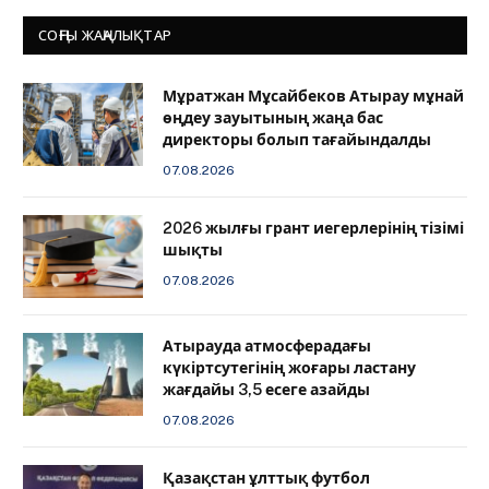
СОҢҒЫ ЖАҢАЛЫҚТАР
Мұратжан Мұсайбеков Атырау мұнай
өңдеу зауытының жаңа бас
директоры болып тағайындалды
07.08.2026
2026 жылғы грант иегерлерінің тізімі
шықты
07.08.2026
Атырауда атмосферадағы
күкіртсутегінің жоғары ластану
жағдайы 3,5 есеге азайды
07.08.2026
Қазақстан ұлттық футбол