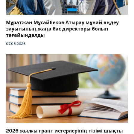
Мұратжан Мұсайбеков Атырау мұнай өңдеу
зауытының жаңа бас директоры болып
тағайындалды
07.08.2026
2026 жылғы грант иегерлерінің тізімі шықты