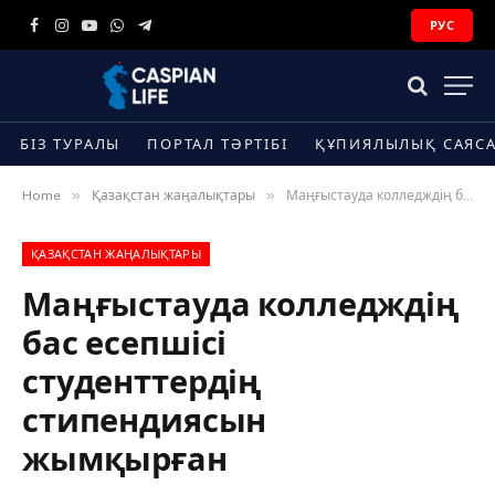
РУС
Facebook
Instagram
YouTube
WhatsApp
Telegram
БІЗ ТУРАЛЫ
ПОРТАЛ ТӘРТІБІ
ҚҰПИЯЛЫЛЫҚ САЯС
»
»
Home
Қазақстан жаңалықтары
Маңғыстауда колледждің бас есепшісі студенттердің стипендиясын жымқырған
ҚАЗАҚСТАН ЖАҢАЛЫҚТАРЫ
Маңғыстауда колледждің
бас есепшісі
студенттердің
стипендиясын
жымқырған