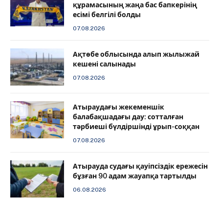
құрамасының жаңа бас бапкерінің
есімі белгілі болды
07.08.2026
Ақтөбе облысында алып жылыжай
кешені салынады
07.08.2026
Атыраудағы жекеменшік
балабақшадағы дау: сотталған
тәрбиеші бүлдіршінді ұрып-соққан
07.08.2026
Атырауда судағы қауіпсіздік ережесін
бұзған 90 адам жауапқа тартылды
06.08.2026