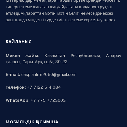
Материалдар мен ақпараттарды портал брендін көрсетіп,
гиперсілтеме жасаған жағдайда ғана қолдануға рұқсат
етіледі. Ақпараттан мәтін, мәтін бөлігі немесе дәйексөз
алынғанда міндетті түрде тиісті сілтеме көрсетілуі керек.
БАЙЛАНЫС
Мекен жайы:
Қазақстан Республикасы, Атырау
қаласы, Сары-Арқа ш/а, 39-22
E-mail:
caspianlife2050@gmail.com
Телефон:
+7 7122 514 084
WhatsApp:
+7 775 7723003
МОБИЛЬДІК ҚОСЫМША