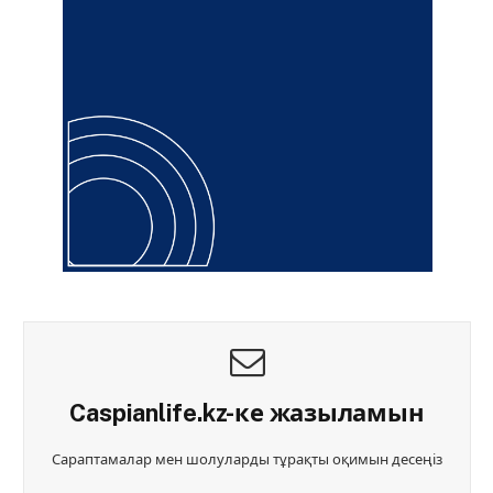
Caspianlife.kz-ке жазыламын
Сараптамалар мен шолуларды тұрақты оқимын десеңіз