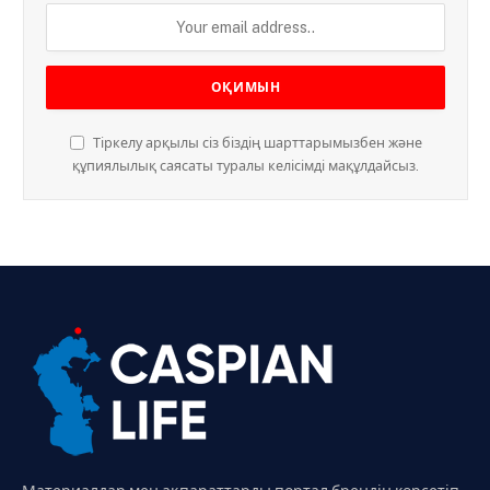
Тіркелу арқылы сіз біздің шарттарымызбен және
құпиялылық саясаты туралы келісімді мақұлдайсыз.