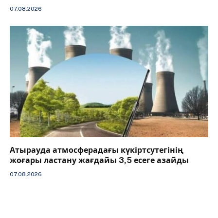
07.08.2026
Атырауда атмосферадағы күкіртсутегінің
жоғары ластану жағдайы 3,5 есеге азайды
07.08.2026