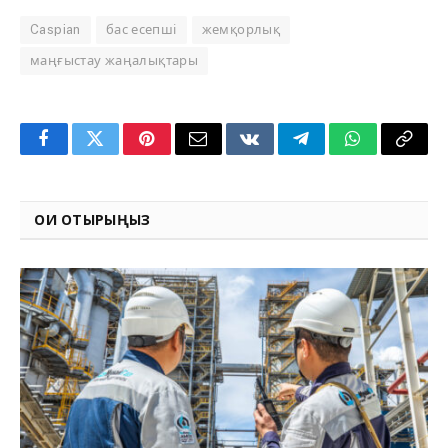
Caspian
бас есепші
жемқорлық
маңғыстау жаңалықтары
Facebook
Twitter
Pinterest
Email
VKontakte
Telegram
WhatsApp
Copy
Link
ОҚИ ОТЫРЫҢЫЗ