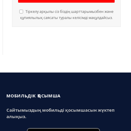
Тіркелу арқылы сіз біздің шарттарымызбен және
құпиялылық саясаты туралы келісімді мақұлдайсыз.
МОБИЛЬДІК ҚОСЫМША
Сайтымыздың мобильді қосымшасын жүктеп
алыңыз.