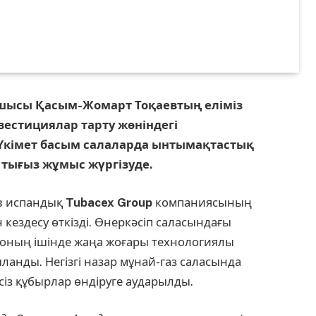
шысы Қасым-Жомарт Тоқаевтың еліміз
вестициялар тарту жөніндегі
 Үкімет басым салаларда ынтымақтастық
тығыз жұмыс жүргізуде.
в испандық
Tubacex Group
компаниясының
кездесу өткізді. Өнеркәсіп саласындағы
оның ішінде жаңа жоғары технологиялы
ыланды. Негізгі назар мұнай-газ саласында
сіз құбырлар өндіруге аударылды.