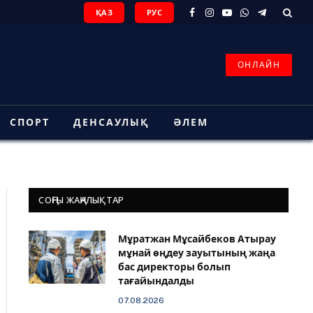
ҚАЗ
РУС
Facebook
Instagram
YouTube
WhatsApp
Telegram
ОНЛАЙН
СПОРТ
ДЕНСАУЛЫҚ
ӘЛЕМ
СОҢҒЫ ЖАҢАЛЫҚТАР
Мұратжан Мұсайбеков Атырау
мұнай өңдеу зауытының жаңа
бас директоры болып
тағайындалды
07.08.2026