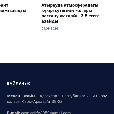
рант
Атырауда атмосферадағы
тізімі шықты
күкіртсутегінің жоғары
ластану жағдайы 3,5 есеге
азайды
07.08.2026
БАЙЛАНЫС
Мекен жайы:
Қазақстан Республикасы, Атырау
қаласы, Сары-Арқа ш/а, 39-22
E-mail:
caspianlife2050@gmail.com