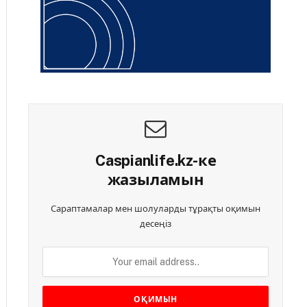
Caspianlife.kz-ке
жазыламын
Сараптамалар мен шолуларды тұрақты оқимын
десеңіз