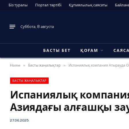
Біз туралы
Портал тәртібі
Құпиялылық саясаты
Байлан
Суббота, 8 августа
БАСТЫ БЕТ
ҚОҒАМ
САЯС
»
»
Home
Басты жаңалықтар
Испаниялық компания Атырауда О
БАСТЫ ЖАҢАЛЫҚТАР
Испаниялық компани
Азиядағы алғашқы за
27.06.2025