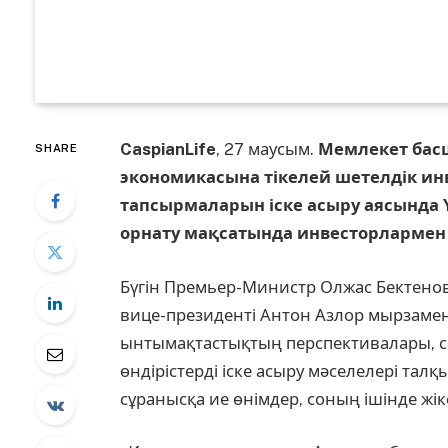
CaspianLife
, 27 маусым.
Мемлекет бас
SHARE
экономикасына тікелей шетелдік ин
тапсырмаларын іске асыру аясында
орнату мақсатында инвесторлармен 
Бүгін Премьер-Министр Олжас Бектено
вице-президенті Антон Азлор мырзамен 
ынтымақтастықтың перспективалары, с
өндірістерді іске асыру мәселелері талқ
сұранысқа ие өнімдер, соның ішінде жік