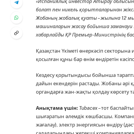
«Испаниялық инвестор Атырау облысын
болат пен никель қорытпаларынан жіксі
Жобаның жобалық қуаты – жылына 12 мы
машиналарын жасау бойынша заманауи за
хабарлайды ҚР Премьер-Министрінің бас
Қазақстан Үкіметі өнеркәсіп секторына 
қосылған құны бар өнім өндіретін кәсіпо
Кездесу қорытындысы бойынша тарапта
дайын екендерін растады. Жобаны әрі қа
органдарға жан-жақты қолдау көрсету 
Анықтама үшін:
Tubacex
– тот баспайт
шығаратын әлемдік көшбасшы. Компания
жағалау), электр энергиясын өндіру (д
салаларындағы жетекші компанияларға 