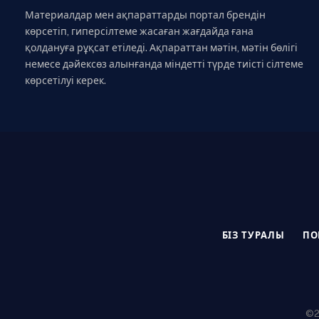
Материалдар мен ақпараттарды портал брендін
көрсетіп, гиперсілтеме жасаған жағдайда ғана
қолдануға рұқсат етіледі. Ақпараттан мәтін, мәтін бөлігі
немесе дәйексөз алынғанда міндетті түрде тиісті сілтеме
көрсетілуі керек.
БІЗ ТУРАЛЫ
ПО
©20