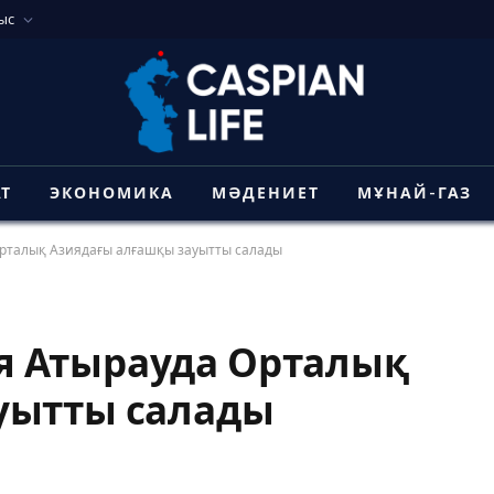
ыс
АТ
ЭКОНОМИКА
МӘДЕНИЕТ
МҰНАЙ-ГАЗ
рталық Азиядағы алғашқы зауытты салады
я Атырауда Орталық
уытты салады