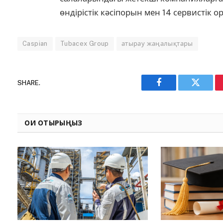
өндірістік кәсіпорын мен 14 сервистік о
Caspian
Tubacex Group
атырау жаңалықтары
SHARE.
Facebook
Twitter
ОҚИ ОТЫРЫҢЫЗ