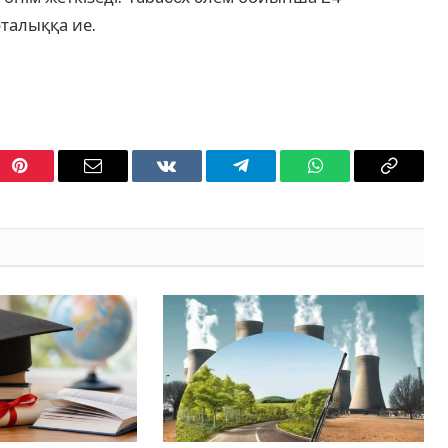
рталыққа ие.
Pinterest
Email
VKontakte
Telegram
WhatsApp
Copy
Link