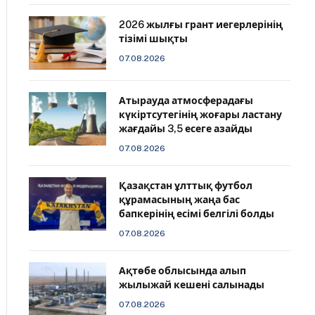
2026 жылғы грант иегерлерінің
тізімі шықты
07.08.2026
Атырауда атмосферадағы
күкіртсутегінің жоғары ластану
жағдайы 3,5 есеге азайды
07.08.2026
Қазақстан ұлттық футбол
құрамасының жаңа бас
бапкерінің есімі белгілі болды
07.08.2026
Ақтөбе облысында алып
жылыжай кешені салынады
07.08.2026