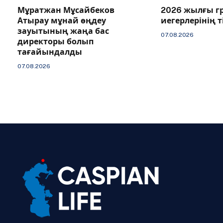
Мұратжан Мұсайбеков
2026 жылғы г
Атырау мұнай өңдеу
иегерлерінің 
зауытының жаңа бас
07.08.2026
директоры болып
тағайындалды
07.08.2026