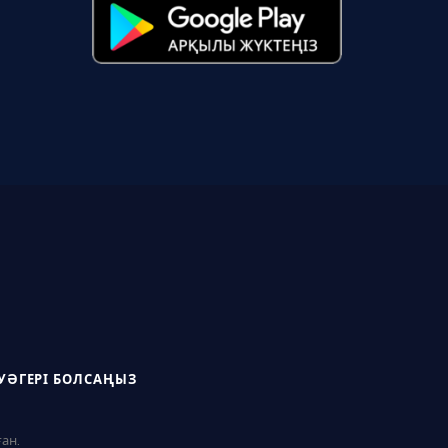
УӘГЕРІ БОЛСАҢЫЗ
ған.