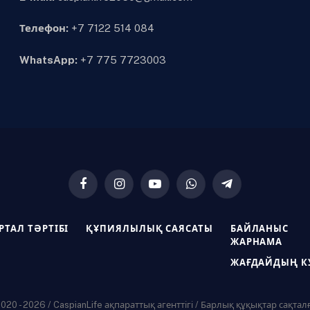
Телефон:
+7 7122 514 084
WhatsApp:
+7 775 7723003
Facebook
Instagram
YouTube
WhatsApp
Telegram
РТАЛ ТӘРТІБІ
ҚҰПИЯЛЫЛЫҚ САЯСАТЫ
БАЙЛАНЫС
ЖАРНАМА
ЖАҒДАЙДЫҢ К
20 - 2026 / CaspianLife ақпараттық агенттігі / Барлық құқықтар сақтал