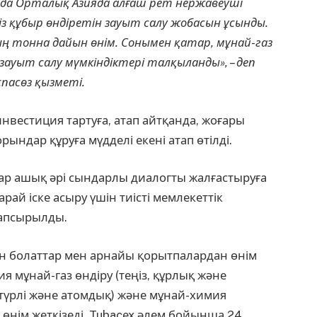
да Орталық Азияда алғаш рет нержавеуші
з құбыр өндіретін зауыт салу жобасын ұсынды.
ң тонна дайын өнім. Сонымен қатар, мұнай-газ
уыт салу мүмкіндіктері талқыланды», – деп
пасөз қызметі.
инвестиция тартуға, атап айтқанда, жоғары
рындар құруға мүдделі екені атап өтілді.
р ашық әрі сындарлы диалогты жалғастыруға
рай іске асыру үшін тиісті мемлекеттік
тапсырылды.
ын болаттар мен арнайы қорытпалардан өнім
 мұнай-газ өндіру (теңіз, құрлық және
әстүрлі және атомдық) және мұнай-химия
өнім жеткізеді. Tubacex әлем бойынша 24