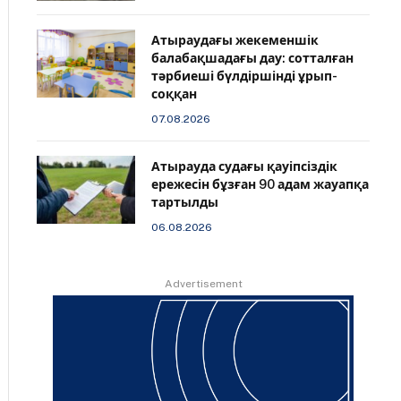
Атыраудағы жекеменшік
балабақшадағы дау: сотталған
тәрбиеші бүлдіршінді ұрып-
соққан
07.08.2026
Атырауда судағы қауіпсіздік
ережесін бұзған 90 адам жауапқа
тартылды
06.08.2026
Advertisement