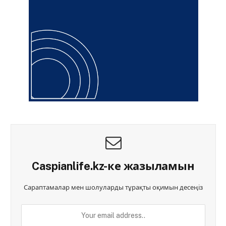
Caspianlife.kz-ке жазыламын
Сараптамалар мен шолуларды тұрақты оқимын десеңіз