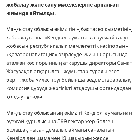
жобалау және салу мәселелеріне арналған
жиында айтылды.
Маңғыстау облысы әкімдігінің баспасөз қызметінің
хабарлауынша, «Кендірлі аумағында әуежай салу»
жобасын республикалық мемлекеттік кәсіпорын –
«Қазаэронавигация» әзірлеуде. Жиын барысында
аталған кәсіпорынның атқарушы директоры Самат
Жасұзақов атқарылған жұмыстар туралы есеп
беріп, жоба үйлестіруі бойынша ведомствоаралық
комиссия құруда жергілікті атқарушы органдардан
қолдау сұрады.
Маңғыстау облысының әкімдігі Кендірлі аумағынан
әуежай құрылысына 599 гектар жер бөлген.
Болашақ нысан демалыс аймағы саналатын
Кендірліден шамамен 13 шақырым жерде