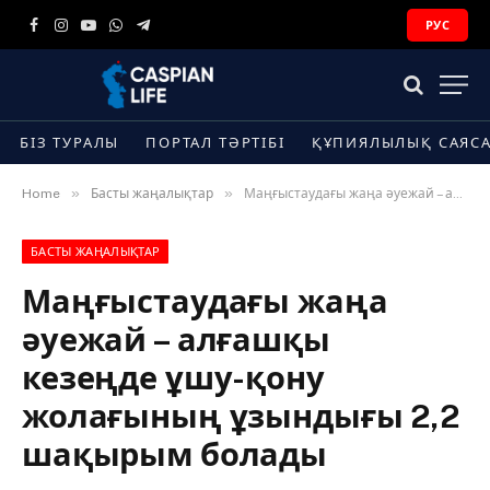
РУС
Facebook
Instagram
YouTube
WhatsApp
Telegram
БІЗ ТУРАЛЫ
ПОРТАЛ ТӘРТІБІ
ҚҰПИЯЛЫЛЫҚ САЯС
»
»
Home
Басты жаңалықтар
Маңғыстаудағы жаңа әуежай – алғашқы кезеңде ұшу-қону жолағының ұзындығы 2,2 шақырым болады
БАСТЫ ЖАҢАЛЫҚТАР
Маңғыстаудағы жаңа
әуежай – алғашқы
кезеңде ұшу-қону
жолағының ұзындығы 2,2
шақырым болады