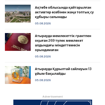
Ақтөбе облысында қайтарылған
активтер есебінен жаңа топтық су
құбыры салынады
05.08.2026
Атырауда мемлекеттік грантпен
оқыған 269 түлек мемлекет
алдындағы міндеттемесін
орындамаған
05.08.2026
Атырауда Құрылтай сайлауын 13
ұйым бақылайды
05.08.2026
Advertisement