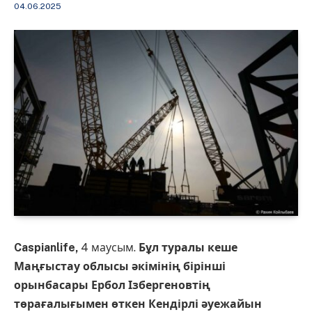
04.06.2025
Caspianlife,
4 маусым.
Бұл туралы кеше
Маңғыстау облысы әкімінің бірінші
орынбасары Ербол Ізбергеновтің
төрағалығымен өткен Кендірлі әуежайын