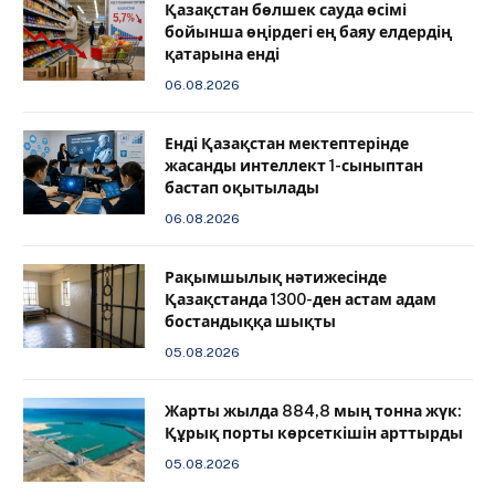
Қазақстан бөлшек сауда өсімі
бойынша өңірдегі ең баяу елдердің
қатарына енді
06.08.2026
️Енді Қазақстан мектептерінде
жасанды интеллект 1-сыныптан
бастап оқытылады
06.08.2026
Рақымшылық нәтижесінде
Қазақстанда 1300-ден астам адам
бостандыққа шықты
05.08.2026
Жарты жылда 884,8 мың тонна жүк:
Құрық порты көрсеткішін арттырды
05.08.2026