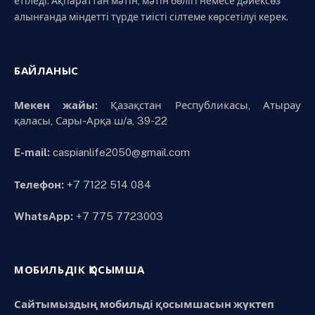
етіледі. Ақпараттан мәтін, мәтін бөлігі немесе дәйексөз
алынғанда міндетті түрде тиісті сілтеме көрсетілуі керек.
БАЙЛАНЫС
Мекен жайы:
Қазақстан Республикасы, Атырау
қаласы, Сары-Арқа ш/а, 39-22
E-mail:
caspianlife2050@gmail.com
Телефон:
+7 7122 514 084
WhatsApp:
+7 775 7723003
МОБИЛЬДІК ҚОСЫМША
Сайтымыздың мобильді қосымшасын жүктеп