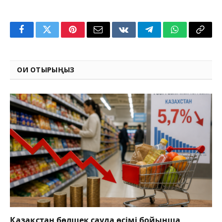
Facebook
Twitter
Pinterest
Email
VKontakte
Telegram
WhatsApp
Copy
Link
ОҚИ ОТЫРЫҢЫЗ
Қазақстан бөлшек сауда өсімі бойынша