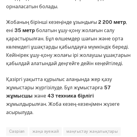
орналасатын болады.
Жобаның бірінші кезеңінде ұзындығы
2 200 метр
,
ені
35 метр
болатын ұшу-қону жолағын салу
қарастырылған. Бұл өлшемдер шағын және орта
көлемдегі ұшақтарды қабылдауға мүмкіндік береді.
Кейінірек ұшу-қону жолағы ірі жолаушы ұшақтарын
қабылдай алатындай деңгейге дейін кеңейтіледі.
Қазіргі уақытта құрылыс алаңында жер қазу
жұмыстары жүргізілуде. Бұл жұмыстарға
57
жұмысшы
және
43 техника бірлігі
жұмылдырылған. Жоба кезең-кезеңімен жүзеге
асырылуда.
Caspian
жаңа әуежай
маңғыстау жаңалықтары