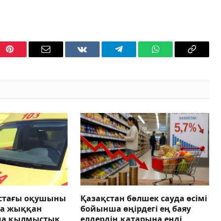
Pinterest
Email
VKontakte
Telegram
WhatsApp
Copy
Link
астағы оқушыны
Қазақстан бөлшек сауда өсімі
ға жыққан
бойынша өңірдегі ең баяу
ша қылмыстық
елдердің қатарына енді