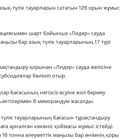
 азық-түлік тауарларын сататын 126 орын жұмыс
орациясымен шарт бойынша «Лидер» сауда
маңызы бар азық-түлік тауарларының 17 түрі
рақтандыру қорынан «Лидер» сауда желісіне
субсидиялар бөлініп отыр.
лар бағасының негізсіз өсуіне жол бермеу
бъектілерімен 8 меморандум жасалды.
қ-түлік тауарларының бағасын тұрақтандыру
ға арналған көкөніс қоймасы жұмыс істейді.
 16 тонна әлеуметтік маңызы бар өнімнің қоры