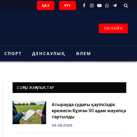
ҚАЗ
РУС
Facebook
Instagram
YouTube
WhatsApp
Telegram
ОНЛАЙН
СПОРТ
ДЕНСАУЛЫҚ
ӘЛЕМ
СОҢҒЫ ЖАҢАЛЫҚТАР
Атырауда судағы қауіпсіздік
ережесін бұзған 90 адам жауапқа
тартылды
06.08.2026