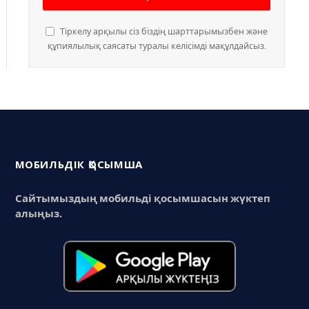
Тіркелу арқылы сіз біздің шарттарымызбен және
құпиялылық саясаты туралы келісімді мақұлдайсыз.
МОБИЛЬДІК ҚОСЫМША
Сайтымыздың мобильді қосымшасын жүктеп
алыңыз.