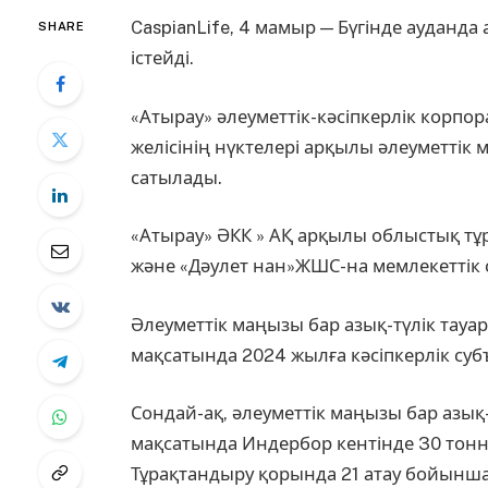
CaspianLife, 4 мамыр — Бүгінде ауданда
SHARE
істейді.
«Атырау» әлеуметтік-кәсіпкерлік корп
желісінің нүктелері арқылы әлеуметтік 
сатылады.
«Атырау» ӘКК » АҚ арқылы облыстық тұ
және «Дәулет нан»ЖШС-на мемлекеттік 
Әлеуметтік маңызы бар азық-түлік тауар
мақсатында 2024 жылға кәсіпкерлік су
Сондай-ақ, әлеуметтік маңызы бар азы
мақсатында Индербор кентінде 30 тонна
Тұрақтандыру қорында 21 атау бойынша