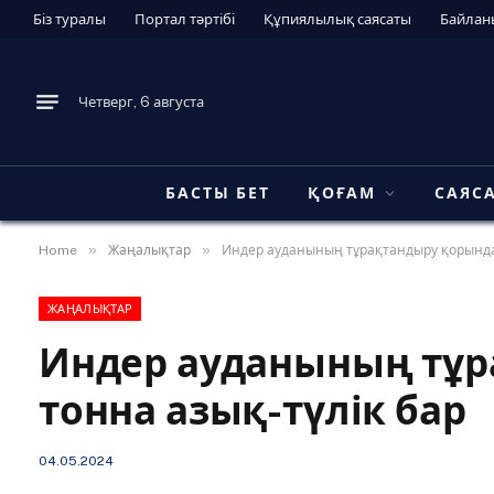
Біз туралы
Портал тәртібі
Құпиялылық саясаты
Байлан
Четверг, 6 августа
БАСТЫ БЕТ
ҚОҒАМ
САЯС
»
»
Home
Жаңалықтар
Индер ауданының тұрақтандыру қорында 
ЖАҢАЛЫҚТАР
Индер ауданының тұр
тонна азық-түлік бар
04.05.2024