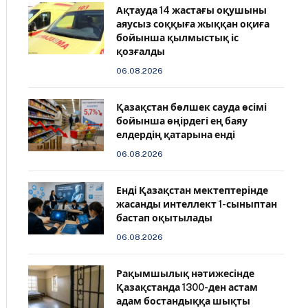
Ақтауда 14 жастағы оқушыны
аяусыз соққыға жыққан оқиға
бойынша қылмыстық іс
қозғалды
06.08.2026
Қазақстан бөлшек сауда өсімі
бойынша өңірдегі ең баяу
елдердің қатарына енді
06.08.2026
️Енді Қазақстан мектептерінде
жасанды интеллект 1-сыныптан
бастап оқытылады
06.08.2026
Рақымшылық нәтижесінде
Қазақстанда 1300-ден астам
адам бостандыққа шықты