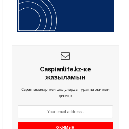
Caspianlife.kz-ке
жазыламын
Сараптамалар мен шолуларды тұрақты оқимын
десеңіз