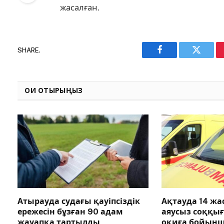
жасалған.
SHARE.
Facebook
Twitter
ОҚИ ОТЫРЫҢЫЗ
Атырауда судағы қауіпсіздік
Ақтауда 14 ж
ережесін бұзған 90 адам
аяусыз соққы
жауапқа тартылды
оқиға бойын