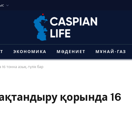
ыс
АТ
ЭКОНОМИКА
МӘДЕНИЕТ
МҰНАЙ-ГАЗ
16 тонна азық-түлік бар
ақтандыру қорында 16