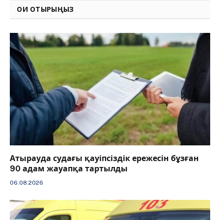
ОҚИ ОТЫРЫҢЫЗ
Атырауда судағы қауіпсіздік ережесін бұзған
90 адам жауапқа тартылды
06.08.2026