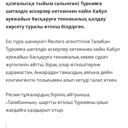
қозғалысқа тыйым салынған) Түркияға
шетелдік әскерлер кеткеннен кейін Кабул
әуежайын басқаруға техникалық қолдау
көрсету туралы өтініш білдірген.
Екі түрік шенеунігі Reuters агенттігіне Талибан
Түркияға шетелдік әскерлер кеткеннен кейін Кабул
әуежайын басқаруға техникалық көмек сұрап
жүгінгенін айтты, бірақ олар өтінішітеріне
қарамастан, Анкарадан тамыздың аяғына дейін
контингентін толығымен алып кетуді талап еткен.
Ресми тұлғалардың бірінің айтуынша,
«Талибанның» шартты өтініші Түркияны қиын
жағдайға қалдырып отыр.