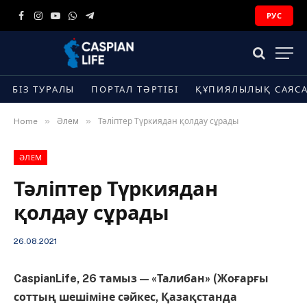
РУС
Facebook
Instagram
YouTube
WhatsApp
Telegram
БІЗ ТУРАЛЫ
ПОРТАЛ ТӘРТІБІ
ҚҰПИЯЛЫЛЫҚ САЯС
»
»
Home
Әлем
Тәліптер Түркиядан қолдау сұрады
ӘЛЕМ
Тәліптер Түркиядан
қолдау сұрады
26.08.2021
CaspianLife, 26 тамыз — «Талибан» (Жоғарғы
соттың шешіміне сәйкес, Қазақстанда