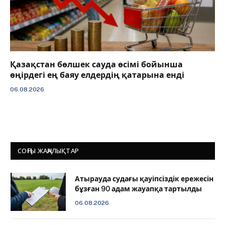
Қазақстан бөлшек сауда өсімі бойынша
өңірдегі ең баяу елдердің қатарына енді
06.08.2026
СОҢҒЫ ЖАҢАЛЫҚТАР
Атырауда судағы қауіпсіздік ережесін
бұзған 90 адам жауапқа тартылды
06.08.2026