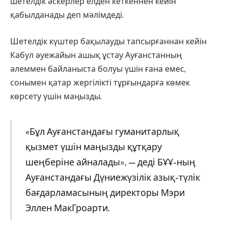
шетелдік әскерлер елден кеткеннен кейін
қабылданады деп мәлімдеді.
Шетелдік күштер бақылауды тапсырғаннан кейін
Кабул әуежайын ашық ұстау Ауғанстанның
әлеммен байланыста болуы үшін ғана емес,
сонымен қатар жергілікті тұрғындарға көмек
көрсету үшін маңызды.
«Бұл Ауғанстандағы гуманитарлық
қызмет үшін маңызды құтқару
шеңберіне айналады», — деді БҰҰ-ның
Ауғанстандағы Дүниежүзілік азық-түлік
бағдарламасының директоры Мэри
Эллен МакГроарти.