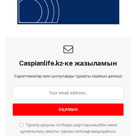
Caspianlife.kz-ке жазыламын
Сараптамалар мен шолуларды тұрақты оқимын десеңіз
Тіркелу арқылы сіз біздің шарттарымызбен және
құпиялылық саясаты туралы келісімді мақұлдайсыз.