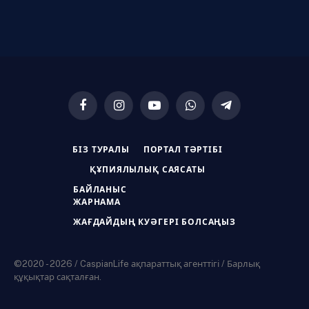
Facebook
Instagram
YouTube
WhatsApp
Telegram
БІЗ ТУРАЛЫ
ПОРТАЛ ТӘРТІБІ
ҚҰПИЯЛЫЛЫҚ САЯСАТЫ
БАЙЛАНЫС
ЖАРНАМА
ЖАҒДАЙДЫҢ КУӘГЕРІ БОЛСАҢЫЗ
©2020 - 2026 / CaspianLife ақпараттық агенттігі / Барлық
құқықтар сақталған.