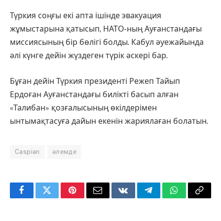
Түркия соңғы екі апта ішінде эвакуация
жұмыстарына қатысып, НАТО-ның Ауғанстандағы
миссиясының бір бөлігі болды. Кабул әуежайында
әлі күнге дейін жүздеген түрік әскері бар.
Бұған дейін Түркия президенті Режеп Тайып
Ердоған Ауғанстандағы билікті басып алған
«Талибан» қозғалысының өкілдерімен
ынтымақтасуға дайын екенін жариялаған болатын.
Caspian
әлемде
Facebook
Twitter
Pinterest
Email
VKontakte
Telegram
WhatsApp
Copy
Link