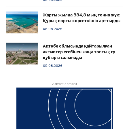
Жарты жылда 884,8 мың тонна жүк:
Құрық порты көрсеткішін арттырды
05.08.2026
Ақтөбе облысында қайтарылған
активтер есебінен жаңа топтық су
құбыры салынады
05.08.2026
Advertisement