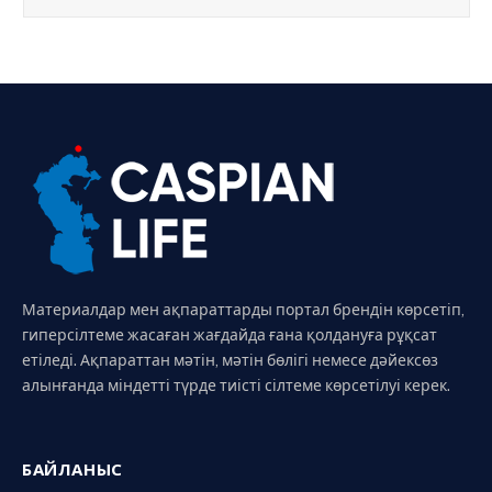
Материалдар мен ақпараттарды портал брендін көрсетіп,
гиперсілтеме жасаған жағдайда ғана қолдануға рұқсат
етіледі. Ақпараттан мәтін, мәтін бөлігі немесе дәйексөз
алынғанда міндетті түрде тиісті сілтеме көрсетілуі керек.
БАЙЛАНЫС