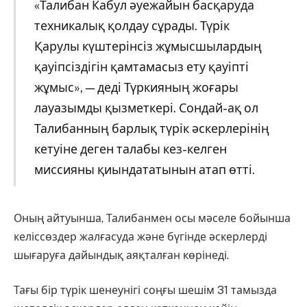
«Талибан Кабул әуежайын басқаруда
техникалық қолдау сұрады. Түрік
Қарулы күштерінсіз жұмысшылардың
қауіпсіздігін қамтамасыз ету қауіпті
жұмыс», — деді Түркияның жоғары
лауазымды қызметкері. Сондай-ақ ол
Талибанның барлық түрік әскерлерінің
кетуіне деген талабы кез-келген
миссияны қиындататынын атап өтті.
Оның айтуынша, Талибанмен осы мәселе бойынша
келіссөздер жалғасуда және бүгінде әскерлерді
шығаруға дайындық аяқталған көрінеді.
Тағы бір түрік шенеунігі соңғы шешім 31 тамызда