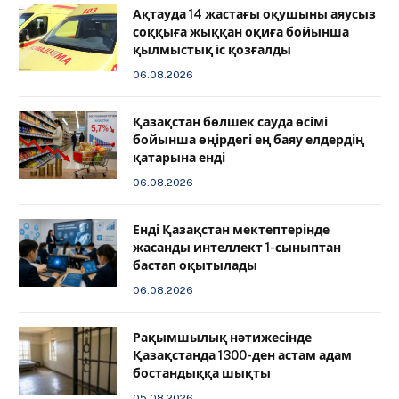
Ақтауда 14 жастағы оқушыны аяусыз
соққыға жыққан оқиға бойынша
қылмыстық іс қозғалды
06.08.2026
Қазақстан бөлшек сауда өсімі
бойынша өңірдегі ең баяу елдердің
қатарына енді
06.08.2026
️Енді Қазақстан мектептерінде
жасанды интеллект 1-сыныптан
бастап оқытылады
06.08.2026
Рақымшылық нәтижесінде
Қазақстанда 1300-ден астам адам
бостандыққа шықты
05.08.2026