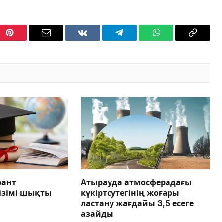
Pinterest
Email
VKontakte
Telegram
WhatsApp
Copy
Link
рант
Атырауда атмосферадағы
тізімі шықты
күкіртсутегінің жоғары
ластану жағдайы 3,5 есеге
азайды