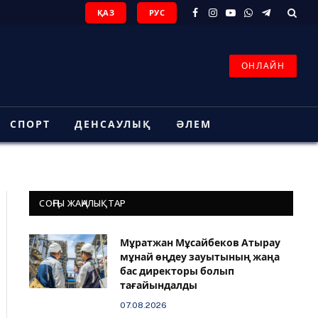
ҚАЗ
РУС
Facebook
Instagram
YouTube
WhatsApp
Telegram
ОНЛАЙН
СПОРТ
ДЕНСАУЛЫҚ
ӘЛЕМ
СОҢҒЫ ЖАҢАЛЫҚТАР
Мұратжан Мұсайбеков Атырау
мұнай өңдеу зауытының жаңа
бас директоры болып
тағайындалды
07.08.2026