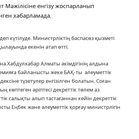
 Мәжілісіне енгізу жоспарланып
нген хабарламада.
еп күтілуде. Министрліктің баспасөз қызметі
лауында екенін атап өтті.
нна Хабдулхабар Алматы әкімдігінің алдына
емияға байланысты жеке БАҚ-ты әлеуметтік
ексіне түзетулер енгізілген болатын. Соған
 көптеген әріптесі декреттік төлем аз
ік салықты алып тастағаннан кейін декреттік
ты Еңбек және әлеуметтік қорғау министрлігін