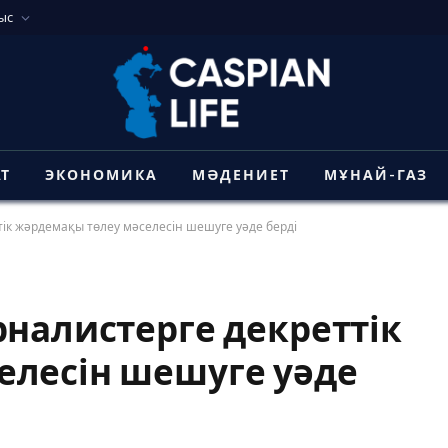
ыс
АТ
ЭКОНОМИКА
МӘДЕНИЕТ
МҰНАЙ-ГАЗ
тік жәрдемақы төлеу мәселесін шешуге уәде берді
рналистерге декреттік
елесін шешуге уәде