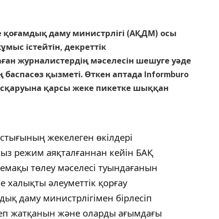
не қоғамдық даму министрлігі (АҚДМ) осы
мыс істейтін, декреттік
ған журналистердің мәселесін шешуге уәде
 баспасөз қызметі. Өткен аптада Informburo
ысқаруына қарсы жеке пикетке шыққан
стығының жекелеген өкілдері
сыз режим аяқталғаннан кейін БАҚ
демақы төлеу мәселесі туындағанын
не халықты әлеуметтік қорғау
дық даму министрлігімен бірлесіп
рлеп жатқанын және оларды ағымдағы