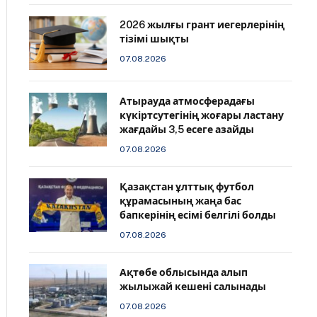
2026 жылғы грант иегерлерінің
тізімі шықты
07.08.2026
Атырауда атмосферадағы
күкіртсутегінің жоғары ластану
жағдайы 3,5 есеге азайды
07.08.2026
Қазақстан ұлттық футбол
құрамасының жаңа бас
бапкерінің есімі белгілі болды
07.08.2026
Ақтөбе облысында алып
жылыжай кешені салынады
07.08.2026