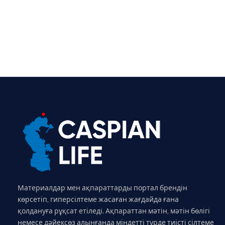
Материалдар мен ақпараттарды портал брендін
көрсетіп, гиперсілтеме жасаған жағдайда ғана
қолдануға рұқсат етіледі. Ақпараттан мәтін, мәтін бөлігі
немесе дәйексөз алынғанда міндетті түрде тиісті сілтеме