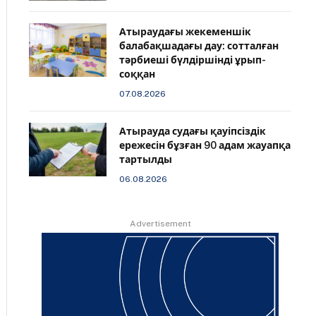
Атыраудағы жекеменшік
балабақшадағы дау: сотталған
тәрбиеші бүлдіршінді ұрып-
соққан
07.08.2026
Атырауда судағы қауіпсіздік
ережесін бұзған 90 адам жауапқа
тартылды
06.08.2026
Advertisement