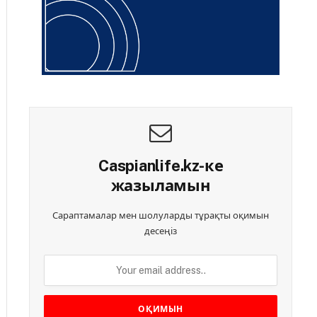
Caspianlife.kz-ке
жазыламын
Сараптамалар мен шолуларды тұрақты оқимын
десеңіз