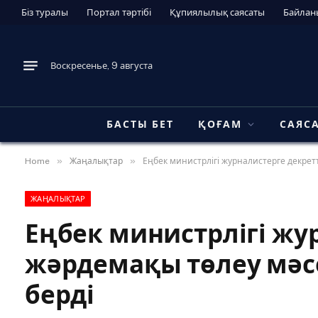
Біз туралы
Портал тәртібі
Құпиялылық саясаты
Байлан
Воскресенье, 9 августа
БАСТЫ БЕТ
ҚОҒАМ
САЯС
»
»
Home
Жаңалықтар
Еңбек министрлігі журналистерге декрет
ЖАҢАЛЫҚТАР
Еңбек министрлігі жу
жәрдемақы төлеу мәс
берді