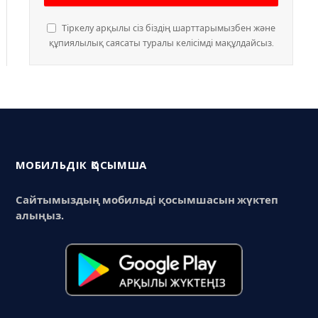
Тіркелу арқылы сіз біздің шарттарымызбен және
құпиялылық саясаты туралы келісімді мақұлдайсыз.
МОБИЛЬДІК ҚОСЫМША
Сайтымыздың мобильді қосымшасын жүктеп
алыңыз.