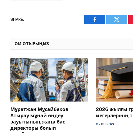
SHARE.
Facebook
Twitter
ОҚИ ОТЫРЫҢЫЗ
Мұратжан Мұсайбеков
2026 жылғы г
Атырау мұнай өңдеу
иегерлерінің 
зауытының жаңа бас
07.08.2026
директоры болып