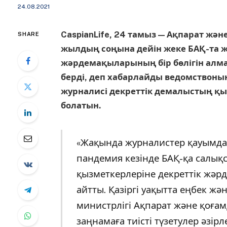
24.08.2021
CaspianLife, 24 тамыз — Ақпарат жә
SHARE
жылдың соңына дейін жеке БАҚ-та жұ
жәрдемақыларының бір бөлігін алма
берді, деп хабарлайды ведомствоның
журналисі декреттік демалыстың қ
болатын.
«Жақында журналистер қауымда
пандемия кезінде БАҚ-қа салық
қызметкерлеріне декреттік жәр
айтты. Қазіргі уақытта еңбек жә
министрлігі Ақпарат және қоғам
заңнамаға тиісті түзетулер әзі