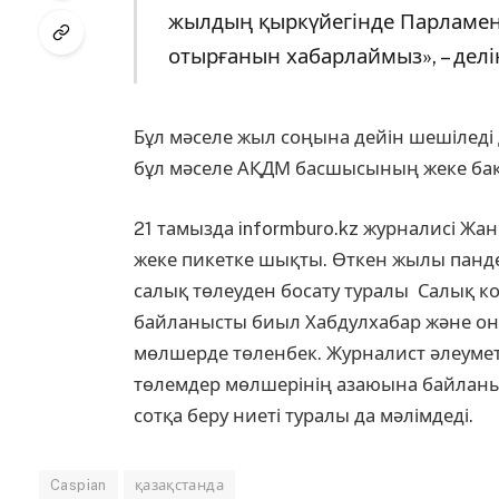
жылдың қыркүйегінде Парламент
отырғанын хабарлаймыз», – делі
Бұл мәселе жыл соңына дейін шешіледі д
бұл мәселе АҚДМ басшысының жеке бақы
21 тамызда informburo.kz журналисі Жа
жеке пикетке шықты. Өткен жылы панд
салық төлеуден босату туралы Салық код
байланысты биыл Хабдулхабар және оның
мөлшерде төленбек. Журналист әлеуметт
төлемдер мөлшерінің азаюына байланыс
сотқа беру ниеті туралы да мәлімдеді.
Caspian
қазақстанда