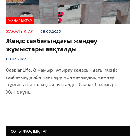
ЖАҢАЛЫҚТАР
ЖАҢАЛЫҚТАР
08.05.2025
Жеңіс саябағындағы жөндеу
жұмыстары аяқталды
08.05.2025
CaspianLife, 8 мамыр. Атырау қаласындағы Жеңіс
саябағында абаттандыру және ағымдық жөндеу
жұмыстары толықтай аяқталды. Саябақ 9 мамыр –
Жеңіс күні…
СОҢҒЫ ЖАҢАЛЫҚТАР