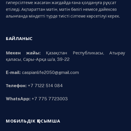
гиперсілтеме жасаған жағдайда ғана қолдануға рұқсат
етіледі. Ақпараттан мәтін, мәтін бөлігі немесе дәйексөз
алынғанда міндетті түрде тиісті сілтеме көрсетілуі керек.
БАЙЛАНЫС
Мекен жайы:
Қазақстан Республикасы, Атырау
қаласы, Сары-Арқа ш/а, 39-22
E-mail:
caspianlife2050@gmail.com
Телефон:
+7 7122 514 084
WhatsApp:
+7 775 7723003
МОБИЛЬДІК ҚОСЫМША