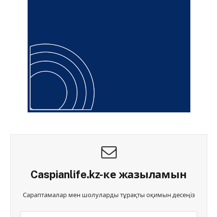
Caspianlife.kz-ке жазыламын
Сараптамалар мен шолуларды тұрақты оқимын десеңіз