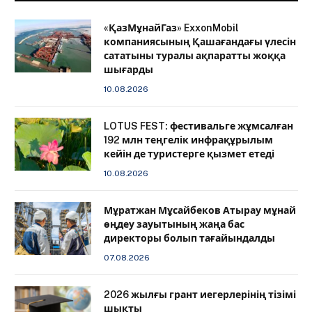
«ҚазМұнайГаз» ExxonMobil
компаниясының Қашағандағы үлесін
сататыны туралы ақпаратты жоққа
шығарды
10.08.2026
LOTUS FEST: фестивальге жұмсалған
192 млн теңгелік инфрақұрылым
кейін де туристерге қызмет етеді
10.08.2026
Мұратжан Мұсайбеков Атырау мұнай
өңдеу зауытының жаңа бас
директоры болып тағайындалды
07.08.2026
2026 жылғы грант иегерлерінің тізімі
шықты