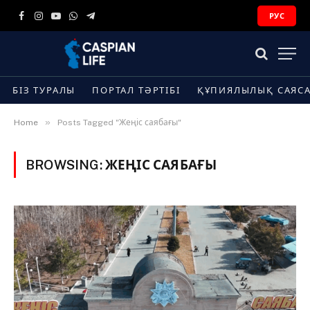
РУС
Facebook
Instagram
YouTube
WhatsApp
Telegram
БІЗ ТУРАЛЫ
ПОРТАЛ ТӘРТІБІ
ҚҰПИЯЛЫЛЫҚ САЯС
»
Home
Posts Tagged "Жеңіс саябағы"
BROWSING:
ЖЕҢІС САЯБАҒЫ