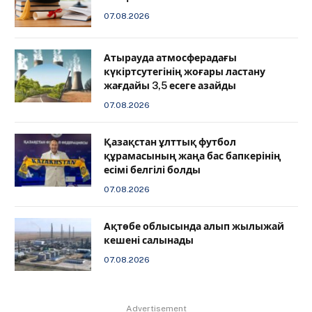
07.08.2026
Атырауда атмосферадағы
күкіртсутегінің жоғары ластану
жағдайы 3,5 есеге азайды
07.08.2026
Қазақстан ұлттық футбол
құрамасының жаңа бас бапкерінің
есімі белгілі болды
07.08.2026
Ақтөбе облысында алып жылыжай
кешені салынады
07.08.2026
Advertisement