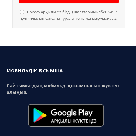
Тіркелу арқылы сіз біздің шарттарымызбен және
құпиялылық саясаты туралы келісімді мақұлдайсыз.
МОБИЛЬДІК ҚОСЫМША
Сайтымыздың мобильді қосымшасын жүктеп
алыңыз.