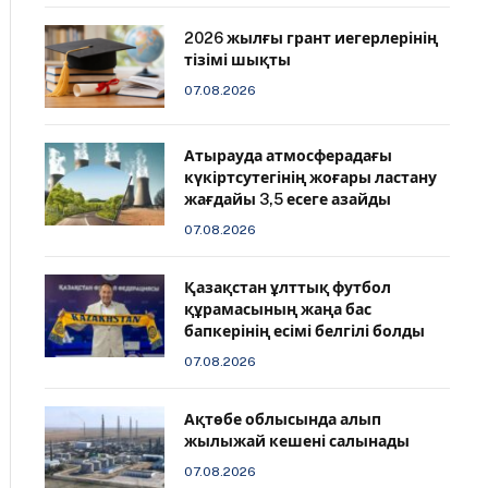
2026 жылғы грант иегерлерінің
тізімі шықты
07.08.2026
Атырауда атмосферадағы
күкіртсутегінің жоғары ластану
жағдайы 3,5 есеге азайды
07.08.2026
Қазақстан ұлттық футбол
құрамасының жаңа бас
бапкерінің есімі белгілі болды
07.08.2026
Ақтөбе облысында алып
жылыжай кешені салынады
07.08.2026