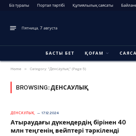
Біз туралы
Портал тәртібі
Құпиялылық саясаты
Байлан
Пятница, 7 августа
БАСТЫ БЕТ
ҚОҒАМ
САЯС
»
Home
Category: "Денсаулық" (Page 5)
BROWSING:
ДЕНСАУЛЫҚ
ДЕНСАУЛЫҚ
17.12.2024
Атыраудағы дүкендердің бірінен 40
млн теңгенің вейптері тәркіленді