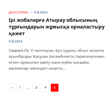
ДЕНСАУЛЫҚ
11.12.2024
Ірі жобаларға Атырау облысының
тұрғындарын жұмысқа орналастыру
қажет
11.12.2024
CaspianLife, 11 желтоқсан. Бұл туралы облыс әкімінің
орынбасары Жасұлан Бисембиевтің төрағалығымен
өткен жұмыспен қамту және еңбек жағдайы
мәселелері жөніндегі кеңесте…
Previous
…
1
3
4
5