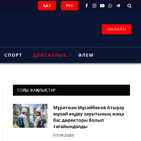
ҚАЗ
РУС
Facebook
Instagram
YouTube
WhatsApp
Telegram
ОНЛАЙН
СПОРТ
ДЕНСАУЛЫҚ
ӘЛЕМ
СОҢҒЫ ЖАҢАЛЫҚТАР
Мұратжан Мұсайбеков Атырау
мұнай өңдеу зауытының жаңа
бас директоры болып
тағайындалды
07.08.2026