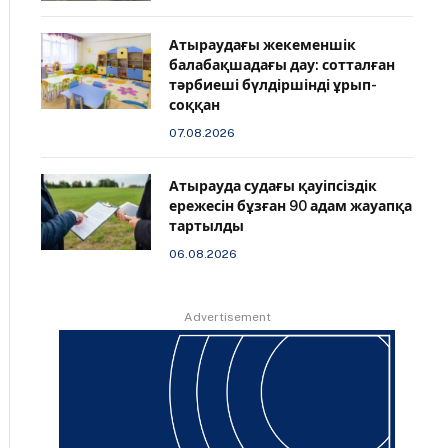
Атыраудағы жекеменшік
балабақшадағы дау: сотталған
тәрбиеші бүлдіршінді ұрып-
соққан
07.08.2026
Атырауда судағы қауіпсіздік
ережесін бұзған 90 адам жауапқа
тартылды
06.08.2026
Advertisement