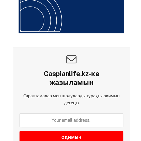
Caspianlife.kz-ке
жазыламын
Сараптамалар мен шолуларды тұрақты оқимын
десеңіз