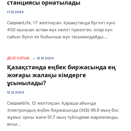
станциясы орнатылады
17.12.2024
CaspianLife, 17 желтоқсан. Қазақстанда бүгінгі күні
450 мыңнан астам жүк көлігі тіркелген, олар күн
сайын бүкіл ел бойынша жүк тасымалдайды.…
ДЕНСАУЛЫҚ
12.12.2024
Қазақстанда еңбек биржасында ең
жоғары жалақы кімдерге
ұсынылады?
12.12.2024
Caspianlife, 12 желтоқсан. Қараша айында
Электрондық еңбек биржасында (ЭЕБ) 96,9 мың бос
жұмыс орны және 91,7 мың түйіндеме жарияланды,
яғни…