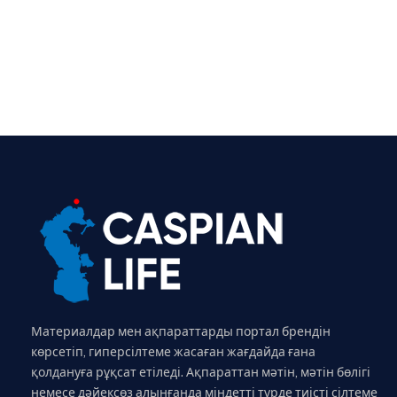
Материалдар мен ақпараттарды портал брендін
көрсетіп, гиперсілтеме жасаған жағдайда ғана
қолдануға рұқсат етіледі. Ақпараттан мәтін, мәтін бөлігі
немесе дәйексөз алынғанда міндетті түрде тиісті сілтеме