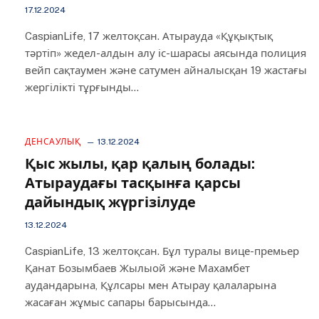
17.12.2024
CaspianLife, 17 желтоқсан. Атырауда «Құқықтық
тәртіп» жедел-алдын алу іс-шарасы аясында полиция
вейп сақтаумен және сатумен айналысқан 19 жастағы
жергілікті тұрғынды…
ДЕНСАУЛЫҚ
13.12.2024
Қыс жылы, қар қалың болады:
Атыраудағы тасқынға қарсы
дайындық жүргізілуде
13.12.2024
CaspianLife, 13 желтоқсан. Бұл туралы вице-премьер
Қанат Бозымбаев Жылыой және Махамбет
аудандарына, Құлсары мен Атырау қалаларына
жасаған жұмыс сапары барысында…