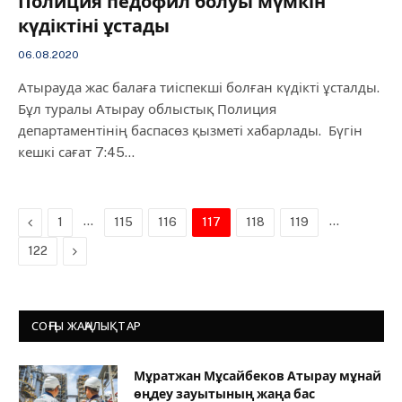
Полиция педофил болуы мүмкін
күдіктіні ұстады
06.08.2020
Атырауда жас балаға тиіспекші болған күдікті ұсталды.
Бұл туралы Атырау облыстық Полиция
департаментінің баспасөз қызметі хабарлады. Бүгін
кешкі сағат 7:45…
Previous
…
…
1
115
116
117
118
119
Next
122
СОҢҒЫ ЖАҢАЛЫҚТАР
Мұратжан Мұсайбеков Атырау мұнай
өңдеу зауытының жаңа бас