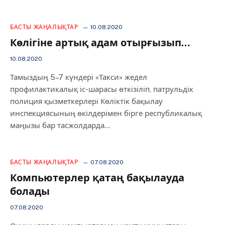
БАСТЫ ЖАҢАЛЫҚТАР
10.08.2020
Көлігіне артық адам отырғызып…
10.08.2020
Тамыздың 5–7 күндері «Такси» жедел
профилактикалық іс-шарасы өткізіліп, патрульдік
полиция қызметкерлері Көліктік бақылау
инспекциясының өкілдерімен бірге республикалық
маңызы бар тасжолдарда…
БАСТЫ ЖАҢАЛЫҚТАР
07.08.2020
Компьютерлер қатаң бақылауда
болады
07.08.2020