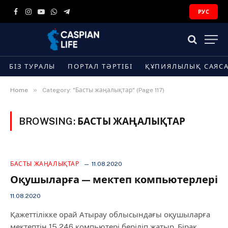
РУС
Facebook
Instagram
YouTube
WhatsApp
Telegram
БІЗ ТУРАЛЫ
ПОРТАЛ ТӘРТІБІ
ҚҰПИЯЛЫЛЫҚ САЯС
»
Home
Category: "Басты жаңалықтар" (Page 117)
BROWSING:
БАСТЫ ЖАҢАЛЫҚТАР
БАСТЫ ЖАҢАЛЫҚТАР
11.08.2020
Оқушыларға — мектеп компьютерлері
11.08.2020
Қажеттілікке орай Атырау облысындағы оқушыларға
мектептің 15 246 компьютері беріліп жатыр. Бірақ