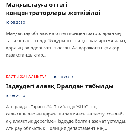
Маңғыстауға оттегі
концентраторлары жеткізілді
10.08.2020
Маңғыстау облысына оттегі концентраторларының
тағы бір легі келді. 15 құрылғыны қос қайырымдылық
қордың өкілдері сатып алған. Ал қаражатты қамқор
қазақстандықтар…
БАСТЫ ЖАҢАЛЫҚТАР
10.08.2020
Іздеудегі алаяқ Оралдан табылды
10.08.2020
Атырауда «Гарант 24 Ломбард» ЖШС-нің
салымшыларын қаржы пирамидасына тарту, сондай-
ақ, алаяқтық дерегімен іздеуде болған азамат ұсталды.
Атырау облыстық Полиция департаментінің…