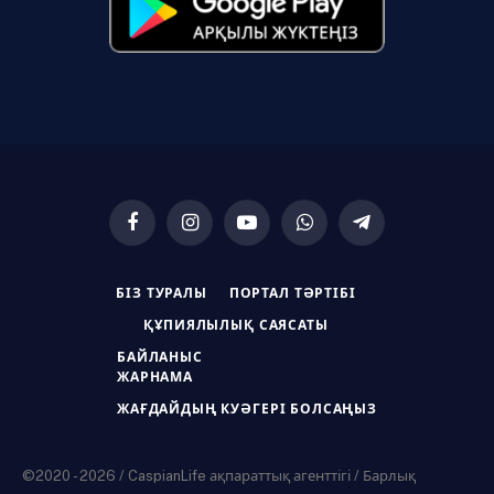
Facebook
Instagram
YouTube
WhatsApp
Telegram
БІЗ ТУРАЛЫ
ПОРТАЛ ТӘРТІБІ
ҚҰПИЯЛЫЛЫҚ САЯСАТЫ
БАЙЛАНЫС
ЖАРНАМА
ЖАҒДАЙДЫҢ КУӘГЕРІ БОЛСАҢЫЗ
©2020 - 2026 / CaspianLife ақпараттық агенттігі / Барлық