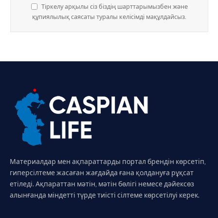
Тіркелу арқылы сіз біздің шарттарымызбен және
құпиялылық саясаты туралы келісімді мақұлдайсыз.
Материалдар мен ақпараттарды портал брендін көрсетіп,
гиперсілтеме жасаған жағдайда ғана қолдануға рұқсат
етіледі. Ақпараттан мәтін, мәтін бөлігі немесе дәйексөз
алынғанда міндетті түрде тиісті сілтеме көрсетілуі керек.