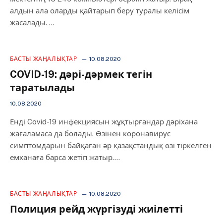
алдын ала оларды қайтарып беру туралы келісім
жасалады. …
БАСТЫ ЖАҢАЛЫҚТАР
10.08.2020
COVID-19: дәрі-дәрмек тегін
таратылады
10.08.2020
Енді Covid-19 инфекциясын жұқтырғандар дәріхана
жағаламаса да болады. Өзінен коронавирус
симптомдарын байқаған әр қазақстандық өзі тіркелген
емханаға барса жетіп жатыр.…
БАСТЫ ЖАҢАЛЫҚТАР
10.08.2020
Полиция рейд жүргізуді жиілетті