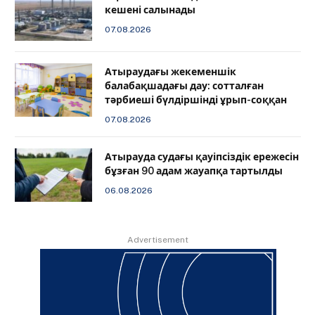
кешені салынады
07.08.2026
Атыраудағы жекеменшік
балабақшадағы дау: сотталған
тәрбиеші бүлдіршінді ұрып-соққан
07.08.2026
Атырауда судағы қауіпсіздік ережесін
бұзған 90 адам жауапқа тартылды
06.08.2026
Advertisement