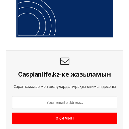
Caspianlife.kz-ке жазыламын
Сараптамалар мен шолуларды тұрақты оқимын десеңіз