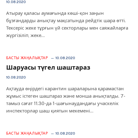
10.08.2020
Атырау қаласы аумағында көші-қон заңын
бұзғандарды анықтау мақсатында рейдтік шара өтті.
Тексеріс жеке тұрғын үй секторлары мен саяжайларға
жүргізіліп, жеке…
БАСТЫ ЖАҢАЛЫҚТАР
10.08.2020
Шаруасы түгел шаштараз
10.08.2020
Ақтауда өңірдегі карантин шараларына қарамастан
жұмыс істеген шаштараз және монша анықталды. 7-
тамыз сағат 11.30-да 1-шағынаудандағы учаскелік
инспекторлар шаш қиятын мекемені…
БАСТЫ ЖАҢАЛЫҚТАР
10.08.2020