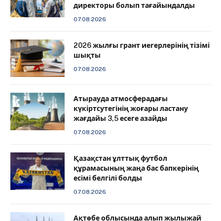
директоры болып тағайындалды
07.08.2026
2026 жылғы грант иегерлерінің тізімі
шықты
07.08.2026
Атырауда атмосферадағы
күкіртсутегінің жоғары ластану
жағдайы 3,5 есеге азайды
07.08.2026
Қазақстан ұлттық футбол
құрамасының жаңа бас бапкерінің
есімі белгілі болды
07.08.2026
Ақтөбе облысында алып жылыжай