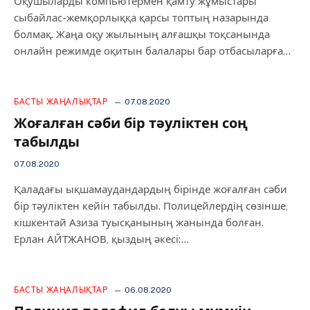
Оқушыларды компьютермен қамту жұмыстары
сыбайлас-жемқорлыққа қарсы топтың назарында
болмақ. Жаңа оқу жылының алғашқы тоқсанында
онлайн режимде оқитын балалары бар отбасыларға…
БАСТЫ ЖАҢАЛЫҚТАР
07.08.2020
Жоғалған сәби бір тәуліктен соң
табылды
07.08.2020
Қаладағы ықшамаудандардың бірінде жоғалған сәби
бір тәуліктен кейін табылды. Полицейлердің сөзінше,
кішкентай Азиза туысқанының жанында болған.
Ерлан АЙТЖАНОВ, қыздың әкесі:…
БАСТЫ ЖАҢАЛЫҚТАР
06.08.2020