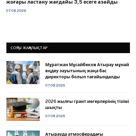
жоғары ластану жағдайы 3,5 есеге азайды
07.08.2026
СОҢҒЫ ЖАҢАЛЫҚТАР
Мұратжан Мұсайбеков Атырау мұнай
өңдеу зауытының жаңа бас
директоры болып тағайындалды
07.08.2026
2026 жылғы грант иегерлерінің тізімі
шықты
07.08.2026
Атырауда атмосферадағы