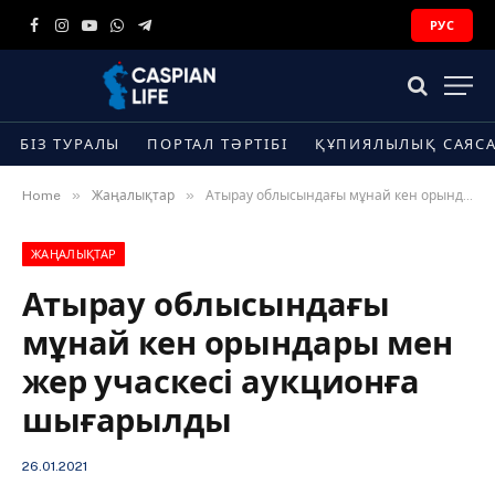
РУС
Facebook
Instagram
YouTube
WhatsApp
Telegram
БІЗ ТУРАЛЫ
ПОРТАЛ ТӘРТІБІ
ҚҰПИЯЛЫЛЫҚ САЯС
»
»
Home
Жаңалықтар
Атырау облысындағы мұнай кен орындары мен жер учаскесі аукционға шығарылды
ЖАҢАЛЫҚТАР
Атырау облысындағы
мұнай кен орындары мен
жер учаскесі аукционға
шығарылды
26.01.2021