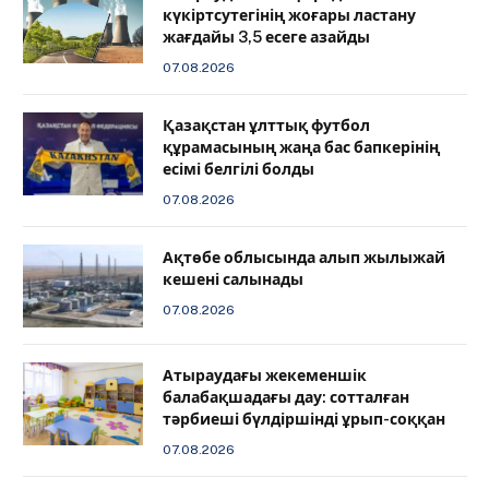
күкіртсутегінің жоғары ластану
жағдайы 3,5 есеге азайды
07.08.2026
Қазақстан ұлттық футбол
құрамасының жаңа бас бапкерінің
есімі белгілі болды
07.08.2026
Ақтөбе облысында алып жылыжай
кешені салынады
07.08.2026
Атыраудағы жекеменшік
балабақшадағы дау: сотталған
тәрбиеші бүлдіршінді ұрып-соққан
07.08.2026