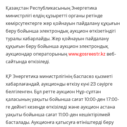
Қазақстан Республикасының Энергетика
министрлігі елдің құзыретті органы ретінде
көмірсутектерге жер қойнауын пайдалану құқығын
беру бойынша электрондық аукцион өткізетіндігі
туралы хабарлайды. Жер қойнауын пайдалану
құқығын беру бойынша аукцион электрондық
аукциондар операторының
www.gosreestr.kz
веб-
сайтында өткізіледі.
ҚР Энергетика министрлігінің баспасөз қызметі
хабарлағандай, аукционды өткізу күні 23 сәуірге
белгіленген. Бұл ретте аукцион Нұр-сұлтан
қаласының уақыты бойынша сағат 10:00-ден 17:00-
ге дейінгі кезеңде өткізіледі және аукцион астана
уақыты бойынша сағат 11:00-ден кешіктірілмей
басталады. Аукционға қатысуға өтініштерді беру