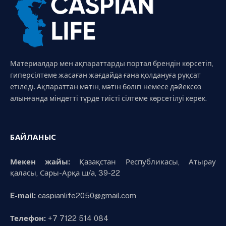
Материалдар мен ақпараттарды портал брендін көрсетіп,
гиперсілтеме жасаған жағдайда ғана қолдануға рұқсат
етіледі. Ақпараттан мәтін, мәтін бөлігі немесе дәйексөз
алынғанда міндетті түрде тиісті сілтеме көрсетілуі керек.
БАЙЛАНЫС
Мекен жайы:
Қазақстан Республикасы, Атырау
қаласы, Сары-Арқа ш/а, 39-22
E-mail:
caspianlife2050@gmail.com
Телефон:
+7 7122 514 084