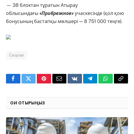
— 38 блоктан тұратын Атырау
облысындағы
«Прибрежное»
учаскесінде (қол қою
бонусының бастапқы мөлшері — 8 751 000 теңге).
Caspian
Facebook
Twitter
Pinterest
Email
VKontakte
Telegram
WhatsApp
Copy
Link
ОҚИ ОТЫРЫҢЫЗ