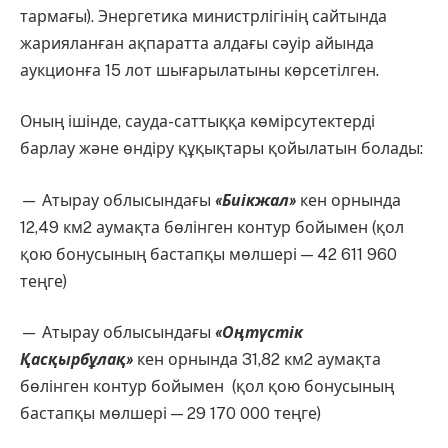
тармағы). Энергетика министрлігінің сайтында
жарияланған ақпаратта алдағы сәуір айында
аукционға 15 лот шығарылатыны көрсетілген.
Оның ішінде, сауда-саттыққа көмірсутектерді
барлау және өндіру құқықтары қойылатын болады:
— Атырау облысындағы
«Биікжал»
кен орнында
12,49 км2 аумақта бөлінген контур бойымен (қол
қою бонусының бастапқы мөлшері — 42 611 960
теңге)
— Атырау облысындағы
«Оңтүстік
Қасқырбұлақ»
кен орнында 31,82 км2 аумақта
бөлінген контур бойымен (қол қою бонусының
бастапқы мөлшері — 29 170 000 теңге)