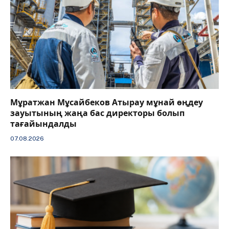
Мұратжан Мұсайбеков Атырау мұнай өңдеу
зауытының жаңа бас директоры болып
тағайындалды
07.08.2026