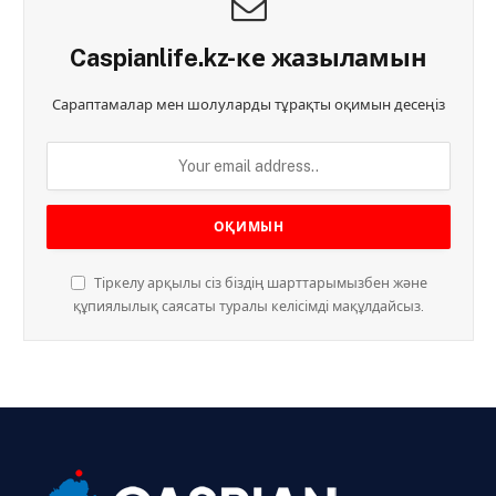
Caspianlife.kz-ке жазыламын
Сараптамалар мен шолуларды тұрақты оқимын десеңіз
Тіркелу арқылы сіз біздің шарттарымызбен және
құпиялылық саясаты туралы келісімді мақұлдайсыз.