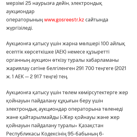
мерзімі 25 наурызға дейін, электрондық
аукциондар
операторының
www.gosreestr.kz
сайтында
жүргізіледі.
Аукционға қатысу үшін жарна мөлшері 100 айлық
есептік көрсеткішке (АЕК) немесе құзыретті
органның аукцион өткізу туралы хабарламаны
жариялау сәтіне белгіленген 291 700 теңгеге (2021
ж. 1 АЕК — 2 917 теңге) тең.
Аукционға қатысу үшін төлем көмірсутектерге жер
қойнауын пайдалану құқығын беру үшін
электрондық аукциондар операторына төленеді
және қайтарылмайды («Жер қойнауы және жер
қойнауын пайдалану туралы» Қазақстан
Республикасы Кодексінің 95-бабының 6-