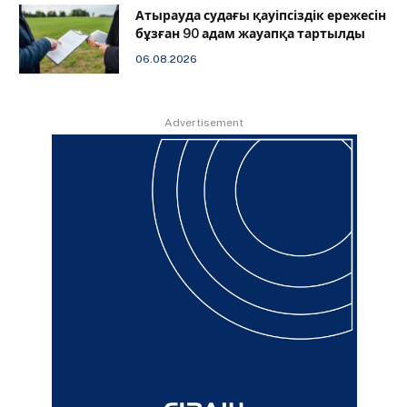
Атырауда судағы қауіпсіздік ережесін
бұзған 90 адам жауапқа тартылды
06.08.2026
Advertisement