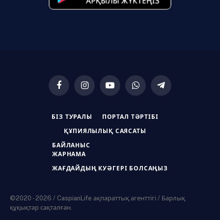
Facebook
Instagram
YouTube
WhatsApp
Telegram
БІЗ ТУРАЛЫ
ПОРТАЛ ТӘРТІБІ
ҚҰПИЯЛЫЛЫҚ САЯСАТЫ
БАЙЛАНЫС
ЖАРНАМА
ЖАҒДАЙДЫҢ КУӘГЕРІ БОЛСАҢЫЗ
©2020 - 2026 / CaspianLife ақпараттық агенттігі / Барлық
құқықтар сақталған.