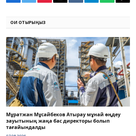
Facebook
Twitter
Pinterest
Email
VKontakte
Telegram
WhatsApp
Copy
Link
ОҚИ ОТЫРЫҢЫЗ
Мұратжан Мұсайбеков Атырау мұнай өңдеу
зауытының жаңа бас директоры болып
тағайындалды