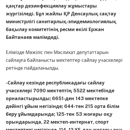
қаңтар дезинфекциялау жұмыстары
жүргізіледі. Бұл жайлы ҚР Денсаулық сақтау
министрлігі санитарлық-эпидемиологиялық
бақылау комитетінің ресми өкілі Ержан
Байтанаев мәлімдеді.
Елімізде Мәжіліс пен Мәслихат депутаттарын
сайлауға байланысты мектептер сайлау учаскелері
ретінде пайдаланылды.
-Сайлау кезінде республикадағы сайлау
учаскелері 7090 мектептің 5522 мектебінде
орналастырылды; 6651-ден 143 мектепке
дейінгі ұйым негізінде; 644-тен 215 орта білім
беру ұйымдарында; 125-тен 53 жоғары оқу
орындарында, 22 мектеп-интернат, спорт
мектептері негізінде, 114, 12 ХБ-дан жоғары оқу