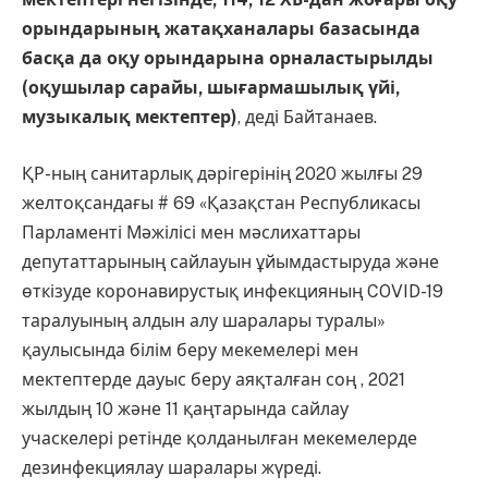
орындарының жатақханалары базасында
басқа да оқу орындарына орналастырылды
(оқушылар сарайы, шығармашылық үйі,
музыкалық мектептер)
, деді Байтанаев.
ҚР-ның санитарлық дәрігерінің 2020 жылғы 29
желтоқсандағы # 69 «Қазақстан Республикасы
Парламенті Мәжілісі мен мәслихаттары
депутаттарының сайлауын ұйымдастыруда және
өткізуде коронавирустық инфекцияның COVID-19
таралуының алдын алу шаралары туралы»
қаулысында білім беру мекемелері мен
мектептерде дауыс беру аяқталған соң , 2021
жылдың 10 және 11 қаңтарында сайлау
учаскелері ретінде қолданылған мекемелерде
дезинфекциялау шаралары жүреді.