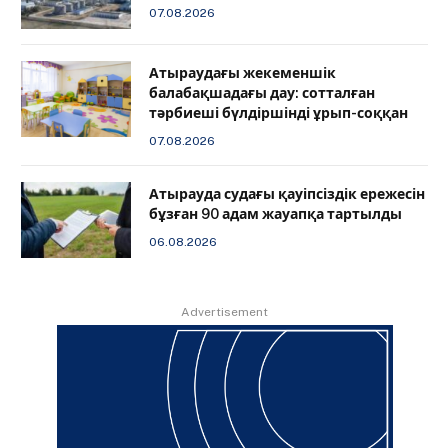
07.08.2026
Атыраудағы жекеменшік
балабақшадағы дау: сотталған
тәрбиеші бүлдіршінді ұрып-соққан
07.08.2026
Атырауда судағы қауіпсіздік ережесін
бұзған 90 адам жауапқа тартылды
06.08.2026
Advertisement