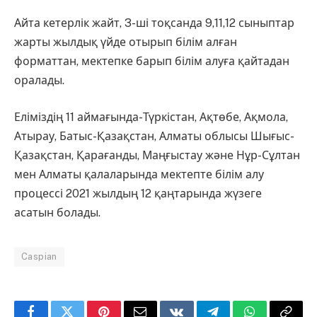
Айта кетерлік жайт, 3-ші тоқсанда 9,11,12 сыныптар
жарты жылдық үйде отырып білім алған
форматтан, мектепке барып білім алуға қайтадан
оралады.
Еліміздің 11 аймағында-Түркістан, Ақтөбе, Ақмола,
Атырау, Батыс-Қазақстан, Алматы облысы Шығыс-
Қазақстан, Қарағанды, Маңғыстау және Нұр-Сұлтан
мен Алматы қалаларында мектепте білім алу
процессі 2021 жылдың 12 қаңтарында жүзеге
асатын болады.
Caspian