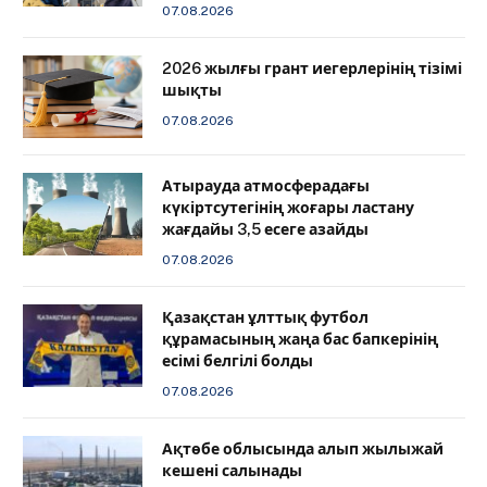
07.08.2026
2026 жылғы грант иегерлерінің тізімі
шықты
07.08.2026
Атырауда атмосферадағы
күкіртсутегінің жоғары ластану
жағдайы 3,5 есеге азайды
07.08.2026
Қазақстан ұлттық футбол
құрамасының жаңа бас бапкерінің
есімі белгілі болды
07.08.2026
Ақтөбе облысында алып жылыжай
кешені салынады