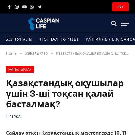
РУС
Facebook
Instagram
YouTube
WhatsApp
Telegram
БІЗ ТУРАЛЫ
ПОРТАЛ ТӘРТІБІ
ҚҰПИЯЛЫЛЫҚ САЯС
»
»
Home
Жаңалықтар
Қазақстандық оқушылар үшін 3-ші тоқсан қалай басталмақ?
ЖАҢАЛЫҚТАР
Қазақстандық оқушылар
үшін 3-ші тоқсан қалай
басталмақ?
11.01.2021
Сайлау өткен Қазақстандық мектептерде 10, 11