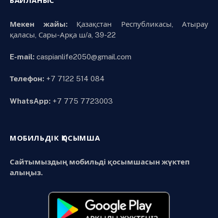
БАЙЛАНЫС
Мекен жайы:
Қазақстан Республикасы, Атырау
қаласы, Сары-Арқа ш/а, 39-22
E-mail:
caspianlife2050@gmail.com
Телефон:
+7 7122 514 084
WhatsApp:
+7 775 7723003
МОБИЛЬДІК ҚОСЫМША
Сайтымыздың мобильді қосымшасын жүктеп
алыңыз.