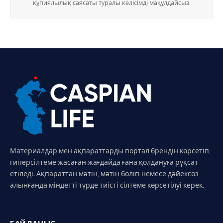
құпиялылық саясаты туралы келісімді мақұлдайсыз.
Материалдар мен ақпараттарды портал брендін көрсетіп,
гиперсілтеме жасаған жағдайда ғана қолдануға рұқсат
етіледі. Ақпараттан мәтін, мәтін бөлігі немесе дәйексөз
алынғанда міндетті түрде тиісті сілтеме көрсетілуі керек.