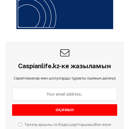
Caspianlife.kz-ке жазыламын
Сараптамалар мен шолуларды тұрақты оқимын десеңіз
Тіркелу арқылы сіз біздің шарттарымызбен және