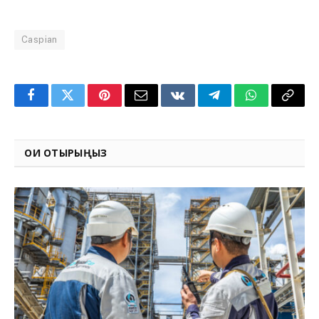
Caspian
Facebook
Twitter
Pinterest
Email
VKontakte
Telegram
WhatsApp
Copy
Link
ОҚИ ОТЫРЫҢЫЗ