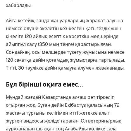
хабарлады.
Айта кетейік, заңда жануарлардың жарақат алуына
немесе өлуіне әкелетін кез-келген қатыгездік үшін
кінәліге 120 айлық есептік көрсеткіш мөлшерінде
айыппұл салу (350 мың теңге) қарастырылған.
Сондай-ақ, осы мөлшерде түзету жұмысына немесе
120 сағатқа дейін қоғамдық жұмыстарға тартылады.
Тіпті, 30 тәулікке дейін қамауға алумен жазаланады.
Бұл бірінші оқиға емес…
Мұндай жағдай Қазақстанда алғаш рет тіркеліп
отырған жоқ. Бұған дейін Екібастұз қаласының 72
жастағы тұрғыны көлігімен итті жетекке алып
жүрген видеосы желіде тараған. Ол ветеринарлық
ауруханадан шыққан соң Алабайды көлікке сала