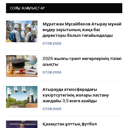
СОҢҒЫ ЖАҢАЛЫҚТАР
Мұратжан Мұсайбеков Атырау мұнай
өңдеу зауытының жаңа бас
директоры болып тағайындалды
07.08.2026
2026 жылғы грант иегерлерінің тізімі
шықты
07.08.2026
Атырауда атмосферадағы
күкіртсутегінің жоғары ластану
жағдайы 3,5 есеге азайды
07.08.2026
Қазақстан ұлттық футбол