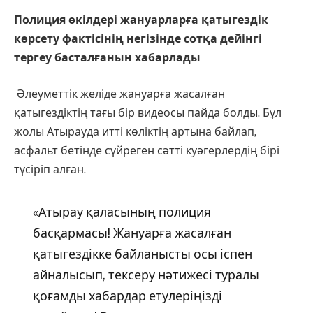
Полиция өкілдері жануарларға қатыгездік
көрсету фактісінің негізінде сотқа дейінгі
тергеу басталғанын хабарлады
Әлеуметтік желіде жануарға жасалған
қатыгездіктің тағы бір видеосы пайда болды. Бұл
жолы Атырауда итті көліктің артына байлап,
асфальт бетінде сүйреген сәтті куәгерлердің бірі
түсіріп алған.
«Атырау қаласының полиция
басқармасы! Жануарға жасалған
қатыгездікке байланысты осы іспен
айналысып, тексеру нәтижесі туралы
қоғамды хабардар етулеріңізді