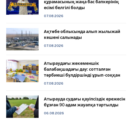
құрамасының жаңа бас бапкерінің
есімі белгілі болды
07.08.2026
Ақтөбе облысында алып жылыжай
кешені салынады
07.08.2026
Атыраудағы жекеменшік
балабақшадағы дау: сотталған
тәрбиеші бүлдіршінді ұрып-соққан
07.08.2026
Атырауда судағы қауіпсіздік ережесін
бұзған 90 адам жауапқа тартылды
06.08.2026