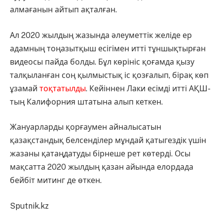
алмағанын айтып ақталған.
Ал 2020 жылдың жазында әлеуметтік желіде ер
адамның тоңазытқыш есігімен итті тұншықтырған
видеосы пайда болды. Бұл көрініс қоғамда қызу
талқыланған соң қылмыстық іс қозғалып, бірақ көп
ұзамай
тоқтатылды
. Кейіннен Лаки есімді итті АҚШ-
тың Калифорния штатына алып кеткен.
Жануарларды қорғаумен айналысатын
қазақстандық белсенділер мұндай қатыгездік үшін
жазаны қатаңдатуды бірнеше рет көтерді. Осы
мақсатта 2020 жылдың қазан айында елордада
бейбіт митинг де өткен.
Sputnik.kz