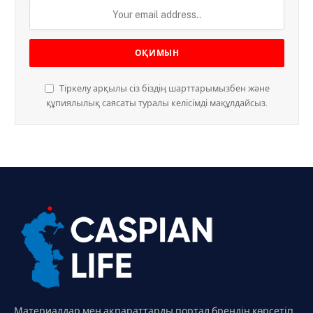
Тіркелу арқылы сіз біздің шарттарымызбен және
құпиялылық саясаты туралы келісімді мақұлдайсыз.
Материалдар мен ақпараттарды портал брендін көрсетіп,