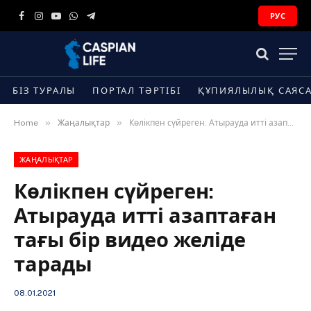
РУС
Facebook
Instagram
YouTube
WhatsApp
Telegram
БІЗ ТУРАЛЫ
ПОРТАЛ ТӘРТІБІ
ҚҰПИЯЛЫЛЫҚ САЯС
»
»
Home
Жаңалықтар
Көлікпен сүйреген: Атырауда итті азаптаған тағы бір видео желіде тарады
ЖАҢАЛЫҚТАР
Көлікпен сүйреген:
Атырауда итті азаптаған
тағы бір видео желіде
тарады
08.01.2021