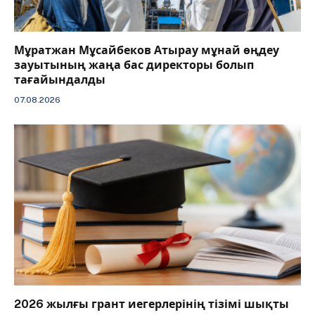
Мұратжан Мұсайбеков Атырау мұнай өңдеу
зауытының жаңа бас директоры болып
тағайындалды
07.08.2026
2026 жылғы грант иегерлерінің тізімі шықты