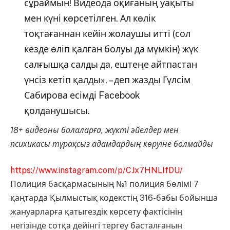
сұраймын! Видеода оқиғаның уақыты
мен күні көрсетілген. Ал көлік
тоқтағаннан кейін жолаушы итті (сол
кезде өліп қалған болуы да мүмкін) жүк
салғышқа салды да, ештеңе айтпастан
үнсіз кетіп қалды», – деп жазды Гүлсім
Сабирова есімді Facebook
қолданушысы.
18+ видеоны балаларға, жүкті әйелдер мен
психикасы тұрақсыз адамдардың көруіне болмайды
https://www.instagram.com/p/CJx7HNLIfDU/
Полиция басқармасының №1 полиция бөлімі 7
қаңтарда Қылмыстық кодекстің 316-бабы бойынша
жануарларға қатыгездік көрсету фактісінің
негізінде сотқа дейінгі тергеу басталғанын