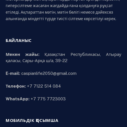
гиперсілтеме жасаған жағдайда ғана қолдануға рұқсат
етіледі. Ақпараттан мәтін, мәтін бөлігі немесе дәйексөз
алынғанда міндетті түрде тиісті сілтеме көрсетілуі керек.
БАЙЛАНЫС
Мекен жайы:
Қазақстан Республикасы, Атырау
қаласы, Сары-Арқа ш/а, 39-22
E-mail:
caspianlife2050@gmail.com
Телефон:
+7 7122 514 084
WhatsApp:
+7 775 7723003
МОБИЛЬДІК ҚОСЫМША