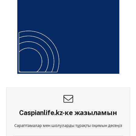
Caspianlife.kz-ке жазыламын
Сараптамалар мен шолуларды тұрақты оқимын десеңіз