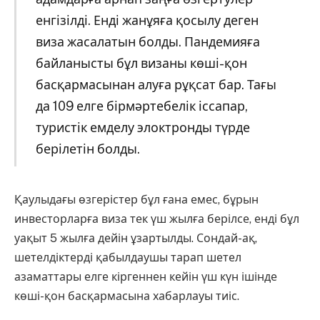
енгізілді. Енді жанұяға қосылу деген
виза жасалатын болды. Пандемияға
байланысты бұл визаны көші-қон
басқармасынан алуға рұқсат бар. Тағы
да 109 елге бірмәртебелік іссапар,
туристік емделу элоктронды түрде
берілетін болды.
Қаулыдағы өзгерістер бұл ғана емес, бұрын
инвесторларға виза тек үш жылға берілсе, енді бұл
уақыт 5 жылға дейін ұзартылды. Сондай-ақ,
шетелдіктерді қабылдаушы тарап шетел
азаматтары елге кіргеннен кейін үш күн ішінде
көші-қон басқармасына хабарлауы тиіс.