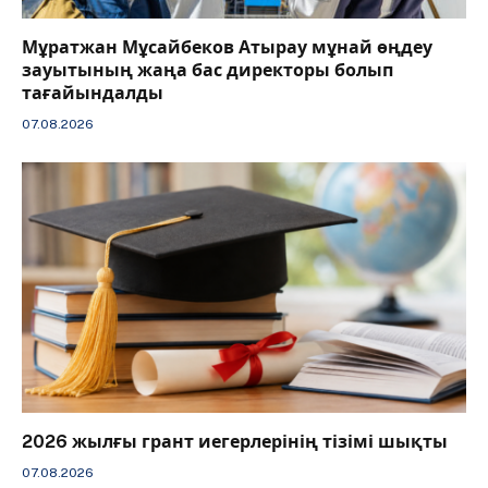
Мұратжан Мұсайбеков Атырау мұнай өңдеу
зауытының жаңа бас директоры болып
тағайындалды
07.08.2026
2026 жылғы грант иегерлерінің тізімі шықты
07.08.2026