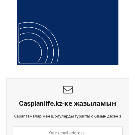
Caspianlife.kz-ке жазыламын
Сараптамалар мен шолуларды тұрақты оқимын десеңіз