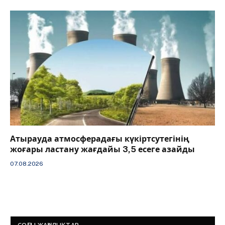
Атырауда атмосферадағы күкіртсутегінің
жоғары ластану жағдайы 3,5 есеге азайды
07.08.2026