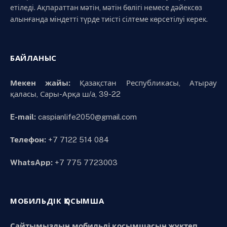
етіледі. Ақпараттан мәтін, мәтін бөлігі немесе дәйексөз
алынғанда міндетті түрде тиісті сілтеме көрсетілуі керек.
БАЙЛАНЫС
Мекен жайы:
Қазақстан Республикасы, Атырау
қаласы, Сары-Арқа ш/а, 39-22
E-mail:
caspianlife2050@gmail.com
Телефон:
+7 7122 514 084
WhatsApp:
+7 775 7723003
МОБИЛЬДІК ҚОСЫМША
Сайтымыздың мобильді қосымшасын жүктеп