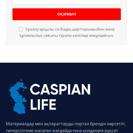
Тіркелу арқылы сіз біздің шарттарымызбен және
құпиялылық саясаты туралы келісімді мақұлдайсыз.
Материалдар мен ақпараттарды портал брендін көрсетіп,
гиперсілтеме жасаған жағдайда ғана қолдануға рұқсат