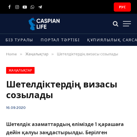
РУС
Facebook
Instagram
YouTube
WhatsApp
Telegram
БІЗ ТУРАЛЫ
ПОРТАЛ ТӘРТІБІ
ҚҰПИЯЛЫЛЫҚ САЯС
»
»
Home
Жаңалықтар
Шетелдіктердің визасы созылады
ЖАҢАЛЫҚТАР
Шетелдіктердің визасы
созылады
16.09.2020
Шетелдік азаматтардың елімізде 1 қарашаға
дейін қалуы заңдастырылды. Берілген