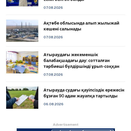
07.08.2026
Ақтөбе облысында алып жылыжай
кешені салынады
07.08.2026
Атыраудағы жекеменшік
балабақшадағы дау: сотталған
тәрбиеші бүлдіршінді ұрып-соққан
07.08.2026
Атырауда судағы қауіпсіздік ережесін
бұзған 90 адам жауапқа тартылды
06.08.2026
Advertisement