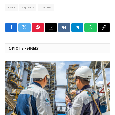
виза
туризм
шетел
Facebook
Twitter
Pinterest
Email
VKontakte
Telegram
WhatsApp
Copy
Link
ОҚИ ОТЫРЫҢЫЗ