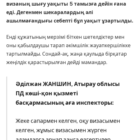
визаның шығу уақыты 5 тамызға дейін ғана
еді. Дегенмен шекаралардың әлі
ашылмағандығы себепті бұл уақыт ұзартылды.
Енді құжатының мерзімі біткен шетелдіктер мен
оны қабылдаушы тарап әкімшілік жауапкершілікке
тартылмайды. Сондай-ақ, жаңа қаулыда бірқатар
жеңілдік қарастырылған дейді мамандар.
Әділжан ЖАНШИН, Атырау облысы
ПД көші-қон қызметі
басқармасының аға инспекторы:
Жеке сапармен келген, оқу визасымен
келген, жұмыс визасымен жүрген
адамдарға арнап заңға өзгертулер