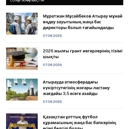
СОҢҒЫ ЖАҢАЛЫҚТАР
Мұратжан Мұсайбеков Атырау мұнай
өңдеу зауытының жаңа бас
директоры болып тағайындалды
07.08.2026
2026 жылғы грант иегерлерінің тізімі
шықты
07.08.2026
Атырауда атмосферадағы
күкіртсутегінің жоғары ластану
жағдайы 3,5 есеге азайды
07.08.2026
Қазақстан ұлттық футбол
құрамасының жаңа бас бапкерінің
есімі белгілі болды