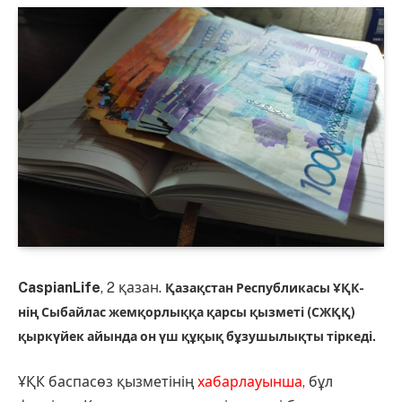
CaspianLife
, 2 қазан.
Қазақстан Республикасы ҰҚК-
нің Сыбайлас жемқорлыққа қарсы қызметі (СЖҚҚ)
қыркүйек айында он үш құқық бұзушылықты тіркеді.
ҰҚК баспасөз қызметінің
хабарлауынша,
бұл