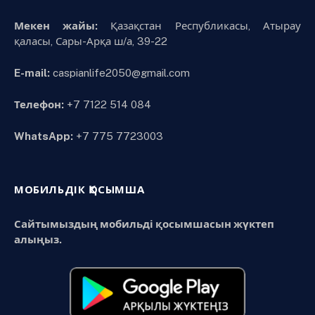
Мекен жайы:
Қазақстан Республикасы, Атырау
қаласы, Сары-Арқа ш/а, 39-22
E-mail:
caspianlife2050@gmail.com
Телефон:
+7 7122 514 084
WhatsApp:
+7 775 7723003
МОБИЛЬДІК ҚОСЫМША
Сайтымыздың мобильді қосымшасын жүктеп
алыңыз.