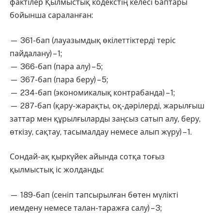
фактілер Қылмыстық кодекстің келесі баптары
бойынша сараланған:
— 361-бап (лауазымдық өкілеттіктерді теріс
пайдалану) – 1;
— 366-бап (пара алу) – 5;
— 367-бап (пара беру) – 5;
— 234-бап (экономикалық контрабанда) – 1;
— 287-бап (қару-жарақты, оқ-дәрілерді, жарылғыш
заттар мен құрылғыларды заңсыз сатып алу, беру,
өткізу, сақтау, тасымалдау немесе алып жүру) – 1.
Сондай-ақ қыркүйек айында сотқа тоғыз
қылмыстық іс жолданды:
— 189-бап (сеніп тапсырылған бөтен мүлікті
иемдену немесе талан-таражға салу) – 3;