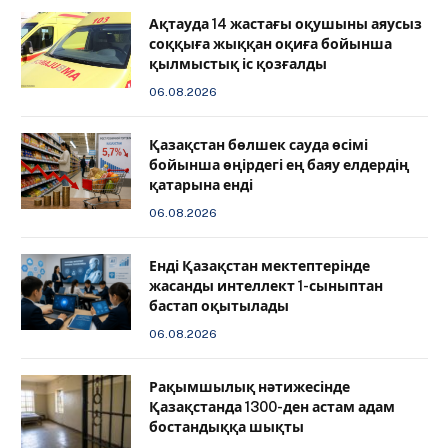
Ақтауда 14 жастағы оқушыны аяусыз
соққыға жыққан оқиға бойынша
қылмыстық іс қозғалды
06.08.2026
Қазақстан бөлшек сауда өсімі
бойынша өңірдегі ең баяу елдердің
қатарына енді
06.08.2026
️Енді Қазақстан мектептерінде
жасанды интеллект 1-сыныптан
бастап оқытылады
06.08.2026
Рақымшылық нәтижесінде
Қазақстанда 1300-ден астам адам
бостандыққа шықты