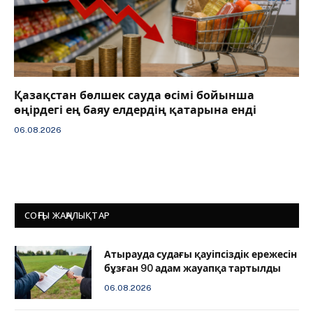
Қазақстан бөлшек сауда өсімі бойынша
өңірдегі ең баяу елдердің қатарына енді
06.08.2026
СОҢҒЫ ЖАҢАЛЫҚТАР
Атырауда судағы қауіпсіздік ережесін
бұзған 90 адам жауапқа тартылды
06.08.2026