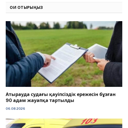
ОҚИ ОТЫРЫҢЫЗ
Атырауда судағы қауіпсіздік ережесін бұзған
90 адам жауапқа тартылды
06.08.2026