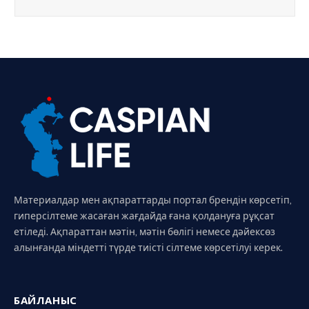
Материалдар мен ақпараттарды портал брендін көрсетіп,
гиперсілтеме жасаған жағдайда ғана қолдануға рұқсат
етіледі. Ақпараттан мәтін, мәтін бөлігі немесе дәйексөз
алынғанда міндетті түрде тиісті сілтеме көрсетілуі керек.
БАЙЛАНЫС