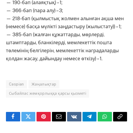
— 190-бап (алаяқтық) – 1;
— 366-бап (пара алу) – 3;
— 218-бап (қылмыстық жолмен алынған ақша мен
(немесе) басқа мүлікті заңдастыру (жылыстату)) – 1;
— 385-бап (жалған құжаттарды, мөрлерді,
штамптарды, бланкілерді, мемлекеттік пошта
төлемінің белгілерін, мемлекеттік наградаларды
қолдан жасау, дайындау немесе өткізу) – 1.
Caspian
Жаңалықтар
Сыбайлас жемқорлыққа қарсы қызметі
Facebook
Twitter
Pinterest
Email
VKontakte
Telegram
WhatsApp
Copy
Link