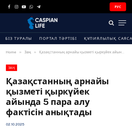
РУС
Facebook
Instagram
YouTube
WhatsApp
Telegram
БІЗ ТУРАЛЫ
ПОРТАЛ ТӘРТІБІ
ҚҰПИЯЛЫЛЫҚ САЯС
»
»
Home
Заң
Қазақстанның арнайы қызметі қыркүйек айында 5 пара алу фактісін анықтады
ЗАҢ
Қазақстанның арнайы
қызметі қыркүйек
айында 5 пара алу
фактісін анықтады
02.10.2025