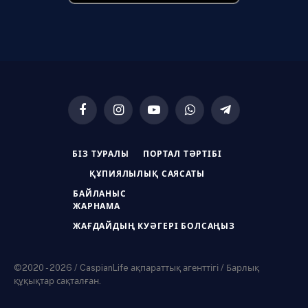
Facebook
Instagram
YouTube
WhatsApp
Telegram
БІЗ ТУРАЛЫ
ПОРТАЛ ТӘРТІБІ
ҚҰПИЯЛЫЛЫҚ САЯСАТЫ
БАЙЛАНЫС
ЖАРНАМА
ЖАҒДАЙДЫҢ КУӘГЕРІ БОЛСАҢЫЗ
©2020 - 2026 / CaspianLife ақпараттық агенттігі / Барлық
құқықтар сақталған.