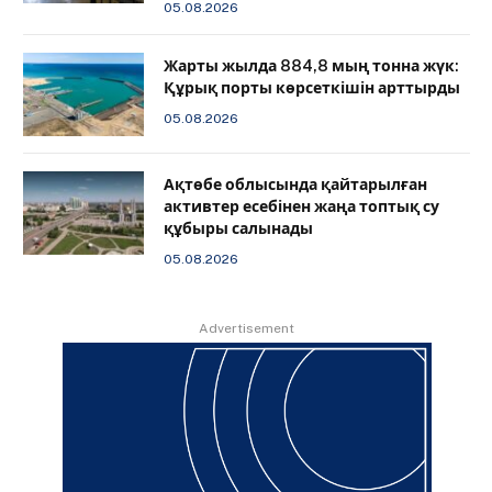
05.08.2026
Жарты жылда 884,8 мың тонна жүк:
Құрық порты көрсеткішін арттырды
05.08.2026
Ақтөбе облысында қайтарылған
активтер есебінен жаңа топтық су
құбыры салынады
05.08.2026
Advertisement