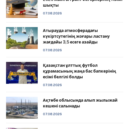
шықты
07.08.2026
Атырауда атмосферадағы
күкіртсутегінің жоғары ластану
жағдайы 3,5 есеге азайды
07.08.2026
Қазақстан ұлттық футбол
құрамасының жаңа бас бапкерінің
есімі белгілі болды
07.08.2026
Ақтөбе облысында алып жылыжай
кешені салынады
07.08.2026