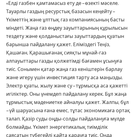
«Елді газбен қамтамасыз ету де – өзекті мәселе.
Тауарлы газдың ресурстық базасын кеңейту –
Үкіметтің және ұлттық газ компаниясының басты
міндеті. Жаңа газ өңдеу зауыттарының құрылысын
тездету және қолданыстағы зауыттардың қуатын
барынша пайдалану қажет. Еліміздегі Теңіз,
Қашаған, Қарашығанақ сияқты мұнай-газ
алпауыттары газды қолжетімді бағамен ұсынуға
тиіс. Сонымен қатар жаңа газ кеніштерін барлау
және игеру үшін инвестиция тарту аса маңызды.
Электр қуаты, жылу және су – тұрмысқа аса қажетті
игіліктер. Оны үнемдеп пайдалану керек. Бұл жаңа
тұрмыстық мәдениетке айналуы қажет. Жалпы, бұл
– үй шаруасына ғана емес, тұтас экономикаға ортақ
талап. Қазір суды оңды-солды пайдалануға мүлде
болмайды. Үкімет энергетикалық тиімділік
саясатын түбегейлі қайта қарауға тиіс. Онда