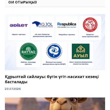
ОҚИ ОТЫРЫҢЫЗ
Құрылтай сайлауы: бүгін үгіт-насихат кезеңі
басталады
23.07.2026