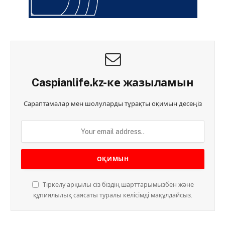
Caspianlife.kz-ке жазыламын
Сараптамалар мен шолуларды тұрақты оқимын десеңіз
Тіркелу арқылы сіз біздің шарттарымызбен және
құпиялылық саясаты туралы келісімді мақұлдайсыз.