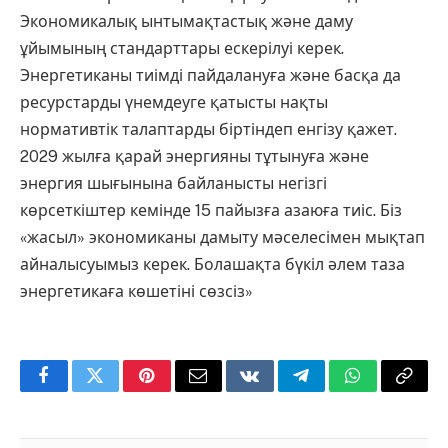
Экономикалық ынтымақтастық және даму
ұйымының стандарттары ескерілуі керек.
Энергетиканы тиімді пайдалануға және басқа да
ресурстарды үнемдеуге қатысты нақты
нормативтік талаптарды біртіндеп енгізу қажет.
2029 жылға қарай энергияны тұтынуға және
энергия шығынына байланысты негізгі
көрсеткіштер кемінде 15 пайызға азаюға тиіс. Біз
«жасыл» экономиканы дамыту мәселесімен мықтап
айналысуымыз керек. Болашақта бүкіл әлем таза
энергетикаға көшетіні сөзсіз»
Facebook
Twitter
Pinterest
Email
VKontakte
Telegram
WhatsApp
Copy
Link