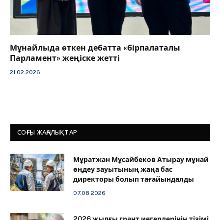
Мұнайлыда өткен дебатта «бірпалаталы
Парламент» жеңіске жетті
21.02.2026
СОҢҒЫ ЖАҢАЛЫҚТАР
Мұратжан Мұсайбеков Атырау мұнай
өңдеу зауытының жаңа бас
директоры болып тағайындалды
07.08.2026
2026 жылғы грант иегерлерінің тізімі