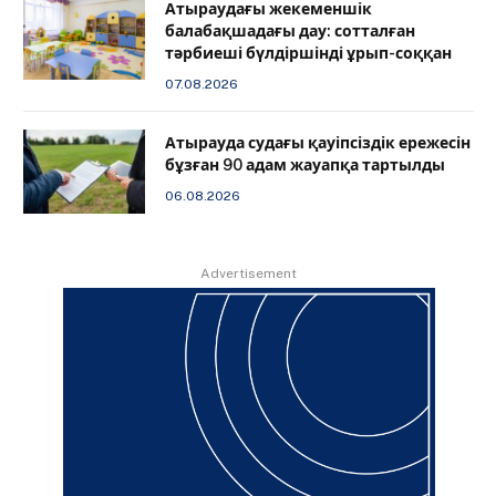
Атыраудағы жекеменшік
балабақшадағы дау: сотталған
тәрбиеші бүлдіршінді ұрып-соққан
07.08.2026
Атырауда судағы қауіпсіздік ережесін
бұзған 90 адам жауапқа тартылды
06.08.2026
Advertisement