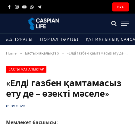
РУС
Facebook
Instagram
YouTube
WhatsApp
Telegram
БІЗ ТУРАЛЫ
ПОРТАЛ ТӘРТІБІ
ҚҰПИЯЛЫЛЫҚ САЯС
»
»
Home
Басты жаңалықтар
«Елді газбен қамтамасыз ету де – өзекті мәселе»
БАСТЫ ЖАҢАЛЫҚТАР
«Елді газбен қамтамасыз
ету де – өзекті мәселе»
01.09.2023
Мемлекет басшысы: