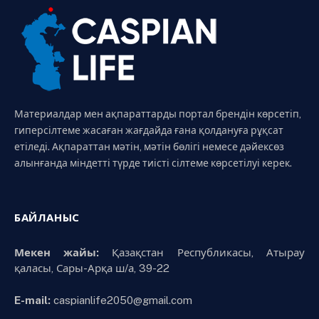
Материалдар мен ақпараттарды портал брендін көрсетіп,
гиперсілтеме жасаған жағдайда ғана қолдануға рұқсат
етіледі. Ақпараттан мәтін, мәтін бөлігі немесе дәйексөз
алынғанда міндетті түрде тиісті сілтеме көрсетілуі керек.
БАЙЛАНЫС
Мекен жайы:
Қазақстан Республикасы, Атырау
қаласы, Сары-Арқа ш/а, 39-22
E-mail:
caspianlife2050@gmail.com