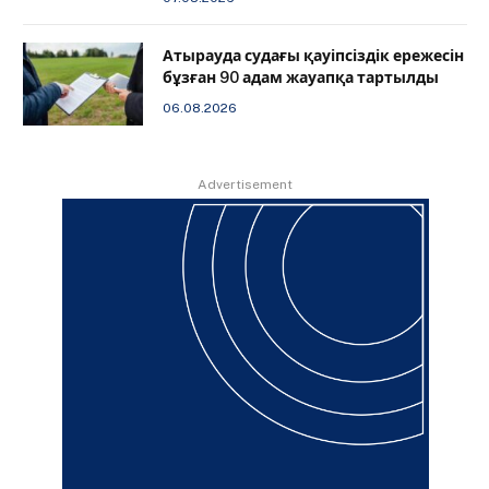
Атырауда судағы қауіпсіздік ережесін
бұзған 90 адам жауапқа тартылды
06.08.2026
Advertisement