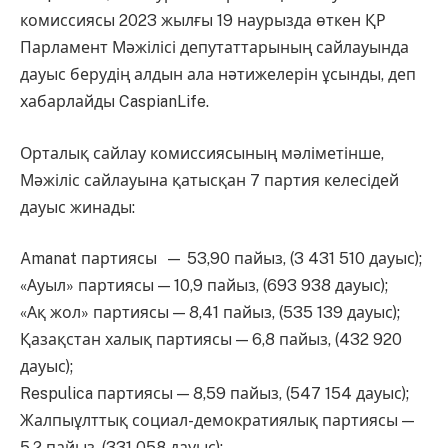
комиссиясы 2023 жылғы 19 наурызда өткен ҚР
Парламент Мәжілісі депутаттарының сайлауында
дауыс берудің алдын ала нәтижелерін ұсынды, деп
хабарлайды CaspianLife.
Орталық сайлау комиссиясының мәліметінше,
Мәжіліс сайлауына қатысқан 7 партия келесідей
дауыс жинады:
Amanat партиясы — 53,90 пайыз, (3 431 510 дауыс);
«Ауыл» партиясы — 10,9 пайыз, (693 938 дауыс);
«Ақ жол» партиясы — 8,41 пайыз, (535 139 дауыс);
Қазақстан халық партиясы — 6,8 пайыз, (432 920
дауыс);
Respulica партиясы — 8,59 пайыз, (547 154 дауыс);
Жалпыұлттық социал-демократиялық партиясы —
5,2 пайыз, (331 058 дауыс);