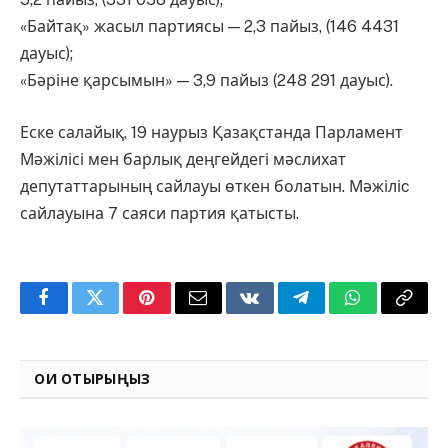
«Байтақ» жасыл партиясы — 2,3 пайыз, (146 4431
дауыс);
«Бәріне қарсымын» — 3,9 пайыз (248 291 дауыс).
Еске салайық, 19 наурыз Қазақстанда Парламент
Мәжілісі мен барлық деңгейдегі мәслихат
депутаттарының сайлауы өткен болатын. Мәжіліc
сайлауына 7 саяси партия қатысты.
Facebook
Twitter
Pinterest
Email
VKontakte
Telegram
WhatsApp
Copy
Link
ОҚИ ОТЫРЫҢЫЗ