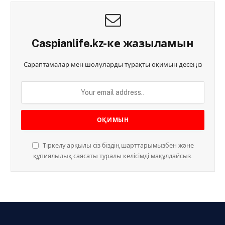
Caspianlife.kz-ке жазыламын
Сараптамалар мен шолуларды тұрақты оқимын десеңіз
Тіркелу арқылы сіз біздің шарттарымызбен және
құпиялылық саясаты туралы келісімді мақұлдайсыз.