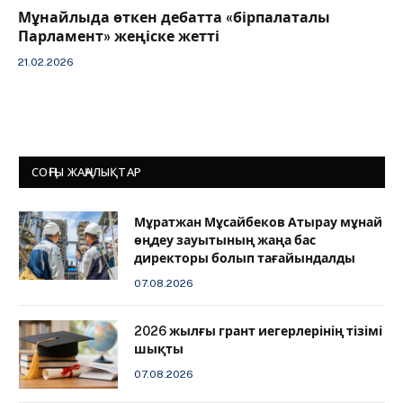
Мұнайлыда өткен дебатта «бірпалаталы
Парламент» жеңіске жетті
21.02.2026
СОҢҒЫ ЖАҢАЛЫҚТАР
Мұратжан Мұсайбеков Атырау мұнай
өңдеу зауытының жаңа бас
директоры болып тағайындалды
07.08.2026
2026 жылғы грант иегерлерінің тізімі
шықты
07.08.2026