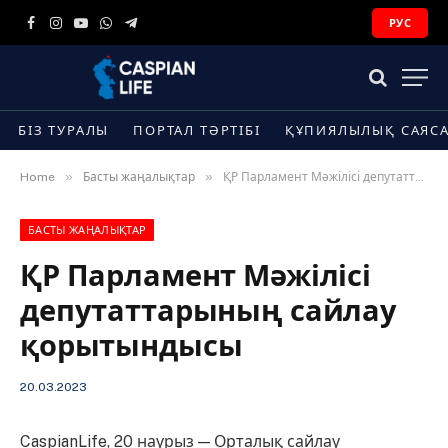
РУС
Facebook
Instagram
YouTube
WhatsApp
Telegram
БІЗ ТУРАЛЫ
ПОРТАЛ ТӘРТІБІ
ҚҰПИЯЛЫЛЫҚ САЯС
»
»
Home
Басты жаңалықтар
ҚР Парламент Мәжілісі депутаттарының сайлау қорытындысы
БАСТЫ ЖАҢАЛЫҚТАР
ҚР Парламент Мәжілісі
депутаттарының сайлау
қорытындысы
20.03.2023
CaspianLife, 20 наурыз — Орталық сайлау