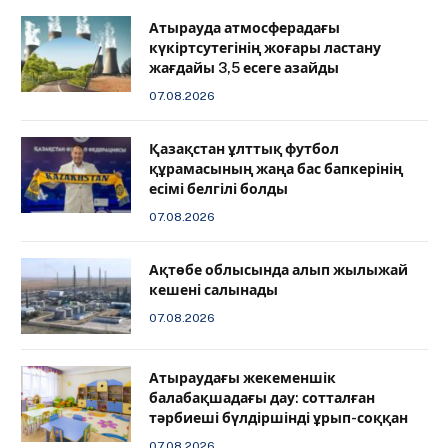
Атырауда атмосферадағы
күкіртсутегінің жоғары ластану
жағдайы 3,5 есеге азайды
07.08.2026
Қазақстан ұлттық футбол
құрамасының жаңа бас бапкерінің
есімі белгілі болды
07.08.2026
Ақтөбе облысында алып жылыжай
кешені салынады
07.08.2026
Атыраудағы жекеменшік
балабақшадағы дау: сотталған
тәрбиеші бүлдіршінді ұрып-соққан
07.08.2026