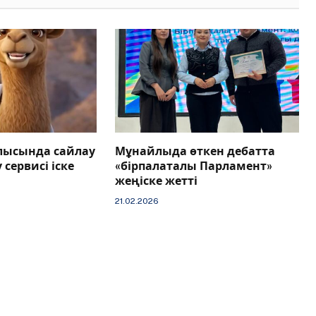
лысында сайлау
Мұнайлыда өткен дебатта
 сервисі іске
«бірпалаталы Парламент»
жеңіске жетті
21.02.2026