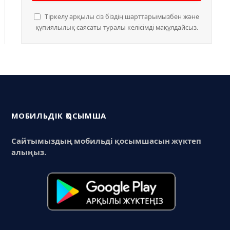
Тіркелу арқылы сіз біздің шарттарымызбен және
құпиялылық саясаты туралы келісімді мақұлдайсыз.
МОБИЛЬДІК ҚОСЫМША
Сайтымыздың мобильді қосымшасын жүктеп
алыңыз.