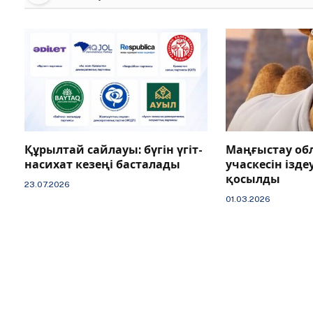
Құрылтай сайлауы: бүгін үгіт-
Маңғыстау об
насихат кезеңі басталады
учаскесін іздеу
қосылды
23.07.2026
01.03.2026