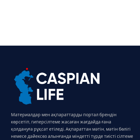
Материалдар мен ақпараттарды портал брендін
көрсетіп, гиперсілтеме жасаған жағдайда ғана
қолдануға рұқсат етіледі. Ақпараттан мәтін, мәтін бөлігі
немесе дәйексөз алынғанда міндетті түрде тиісті сілтеме