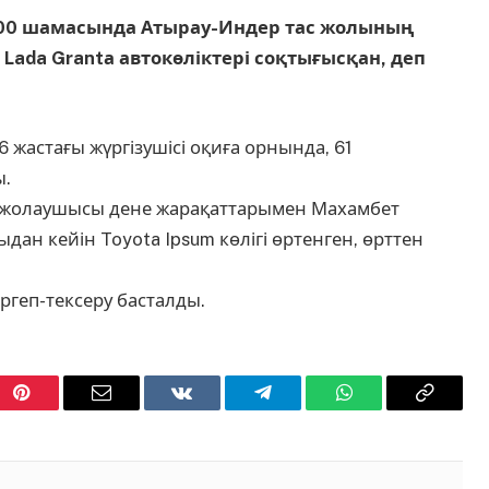
 15:00 шамасында Атырау-Индер тас жолының
ada Grantа автокөліктері соқтығысқан, деп
6 жастағы жүргізушісі оқиға орнында, 61
ы.
н 3 жолаушысы дене жарақаттарымен Махамбет
ыдан кейін Toyota Ipsum көлігі өртенген, өрттен
ргеп-тексеру басталды.
Pinterest
Email
VKontakte
Telegram
WhatsApp
Copy
Link