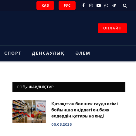
ҚАЗ
РУС
Facebook
Instagram
YouTube
WhatsApp
Telegram
ОНЛАЙН
СПОРТ
ДЕНСАУЛЫҚ
ӘЛЕМ
СОҢҒЫ ЖАҢАЛЫҚТАР
Қазақстан бөлшек сауда өсімі
бойынша өңірдегі ең баяу
елдердің қатарына енді
06.08.2026