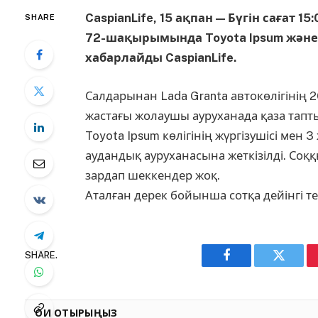
CaspianLife, 15 ақпан — Бүгін сағат
SHARE
72-шақырымында Toyota Ipsum және L
хабарлайды CaspianLife.
Салдарынан Lada Granta автокөлігінің 2
жастағы жолаушы ауруханада қаза тапт
Toyota Ipsum көлігінің жүргізушісі ме
аудандық ауруханасына жеткізілді. Соққ
зардап шеккендер жоқ.
Аталған дерек бойынша сотқа дейінгі те
SHARE.
Facebook
Twitter
ОҚИ ОТЫРЫҢЫЗ