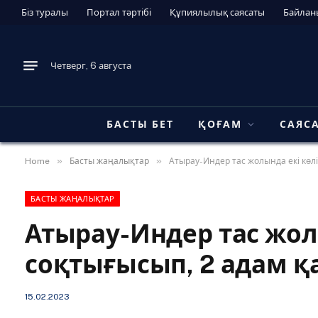
Біз туралы
Портал тәртібі
Құпиялылық саясаты
Байлан
Четверг, 6 августа
БАСТЫ БЕТ
ҚОҒАМ
САЯС
»
»
Home
Басты жаңалықтар
Атырау-Индер тас жолында екі көлі
БАСТЫ ЖАҢАЛЫҚТАР
Атырау-Индер тас жол
соқтығысып, 2 адам қ
15.02.2023