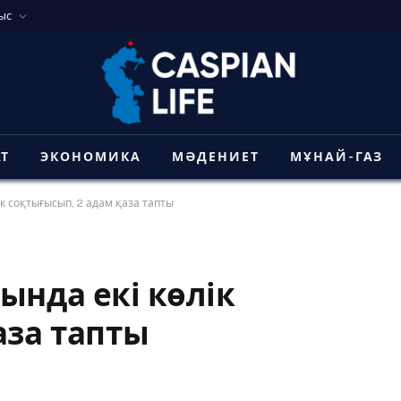
ыс
АТ
ЭКОНОМИКА
МӘДЕНИЕТ
МҰНАЙ-ГАЗ
к соқтығысып, 2 адам қаза тапты
ында екі көлік
аза тапты