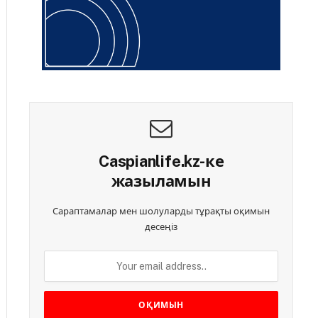
Caspianlife.kz-ке
жазыламын
Сараптамалар мен шолуларды тұрақты оқимын
десеңіз