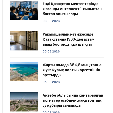
️Енді Қазақстан мектептерінде
жасанды интеллект 1-сыныптан
бастап оқытылады
06.08.2026
Рақымшылық нәтижесінде
Қазақстанда 1300-ден астам
адам бостандыққа шықты
05.08.2026
Жарты жылда 884,8 мың тонна
жүк: Құрық порты көрсеткішін
арттырды
05.08.2026
Ақтөбе облысында қайтарылған
активтер есебінен жаңа топтық
су құбыры салынады
05.08.2026