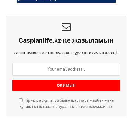
Caspianlife.kz-ке жазыламын
Сараптамалар мен шолуларды тұрақты оқимын десеңіз
Тіркелу арқылы сіз біздің шарттарымызбен және
құпиялылық саясаты туралы келісімді мақұлдайсыз.