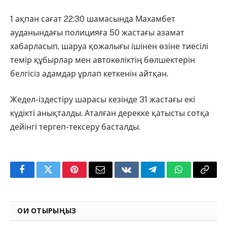
1 ақпан сағат 22:30 шамасында Махамбет
ауданындағы полицияға 50 жастағы азамат
хабарласып, шаруа қожалығы ішінен өзіне тиесілі
темір құбырлар мен автокөліктің бөлшектерін
белгісіз адамдар ұрлап кеткенін айтқан.
Жедел-іздестіру шарасы кезінде 31 жастағы екі
күдікті анықталды. Аталған дерекке қатысты сотқа
дейінгі тергеп-тексеру басталды.
Facebook
Twitter
Pinterest
Email
VKontakte
Telegram
WhatsApp
Copy
Link
ОҚИ ОТЫРЫҢЫЗ