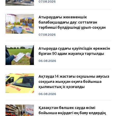
07.08.2026
Атыраудағы жекеменшік
балабақшадағы дау: сотталған
тәрбиеші бүлдіршінді ұрып-соққан
07.08.2026
Атырауда судағы қауіпсіздік ережесін
бұзған 90 адам жауапқа тартылды
06.08.2026
Ақтауда 14 жастағы оқушыны аяусыз
соққыға жыққан оқиға бойынша
қылмыстық іс қозғалды
06.08.2026
Қазақстан бөлшек сауда өсімі
бойынша өңірдегі ең баяу елдердің