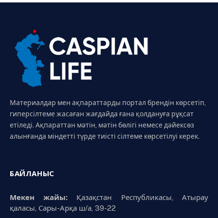
Материалдар мен ақпараттарды портал брендін көрсетіп,
гиперсілтеме жасаған жағдайда ғана қолдануға рұқсат
етіледі. Ақпараттан мәтін, мәтін бөлігі немесе дәйексөз
алынғанда міндетті түрде тиісті сілтеме көрсетілуі керек.
БАЙЛАНЫС
Мекен жайы:
Қазақстан Республикасы, Атырау
қаласы, Сары-Арқа ш/а, 39-22