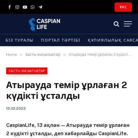
РУС
Facebook
Instagram
YouTube
WhatsApp
Telegram
БІЗ ТУРАЛЫ
ПОРТАЛ ТӘРТІБІ
ҚҰПИЯЛЫЛЫҚ САЯС
»
»
Home
Басты жаңалықтар
Атырауда темір ұрлаған 2 күдікті ұсталды
БАСТЫ ЖАҢАЛЫҚТАР
Атырауда темір ұрлаған 2
күдікті ұсталды
13.02.2023
CaspianLife, 13 ақпан — Атырауда темір ұрлаған
2 күдікті ұсталды, деп хабарлайды CaspianLife.