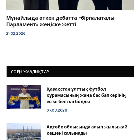
Мұнайлыда өткен дебатта «бірпалаталы
Парламент» жеңіске жетті
21.02.2026
СОҢҒЫ ЖАҢАЛЫҚТАР
Қазақстан ұлттық футбол
құрамасының жаңа бас бапкерінің
есімі белгілі болды
07.08.2026
Ақтөбе облысында алып жылыжай
кешені салынады