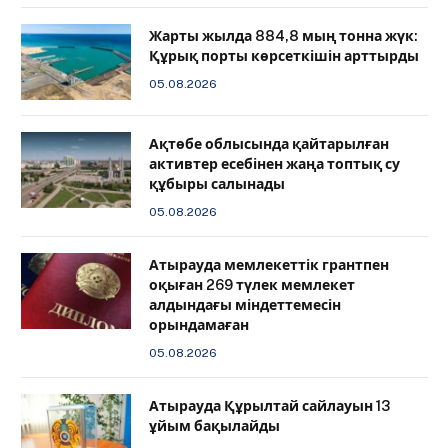
Жарты жылда 884,8 мың тонна жүк:
Құрық порты көрсеткішін арттырды
05.08.2026
Ақтөбе облысында қайтарылған
активтер есебінен жаңа топтық су
құбыры салынады
05.08.2026
Атырауда мемлекеттік грантпен
оқыған 269 түлек мемлекет
алдындағы міндеттемесін
орындамаған
05.08.2026
Атырауда Құрылтай сайлауын 13
ұйым бақылайды