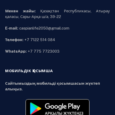
Мекен жайы:
Қазақстан Республикасы, Атырау
қаласы, Сары-Арқа ш/а, 39-22
E-mail:
caspianlife2050@gmail.com
Телефон:
+7 7122 514 084
WhatsApp:
+7 775 7723003
МОБИЛЬДІК ҚОСЫМША
Сайтымыздың мобильді қосымшасын жүктеп
алыңыз.