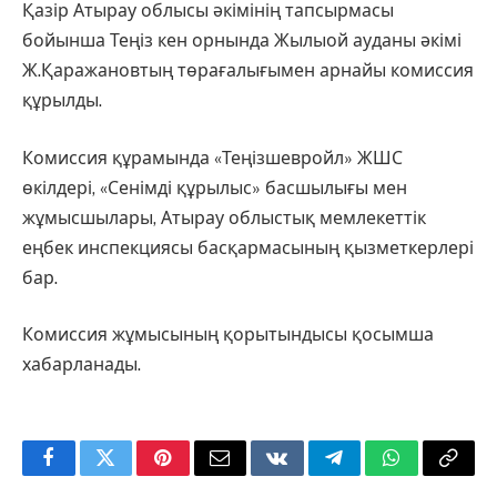
Қазір Атырау облысы әкімінің тапсырмасы
бойынша Теңіз кен орнында Жылыой ауданы әкімі
Ж.Қаражановтың төрағалығымен арнайы комиссия
құрылды.
Комиссия құрамында «Теңізшевройл» ЖШС
өкілдері, «Сенімді құрылыс» басшылығы мен
жұмысшылары, Атырау облыстық мемлекеттік
еңбек инспекциясы басқармасының қызметкерлері
бар.
Комиссия жұмысының қорытындысы қосымша
хабарланады.
Facebook
Twitter
Pinterest
Email
VKontakte
Telegram
WhatsApp
Copy