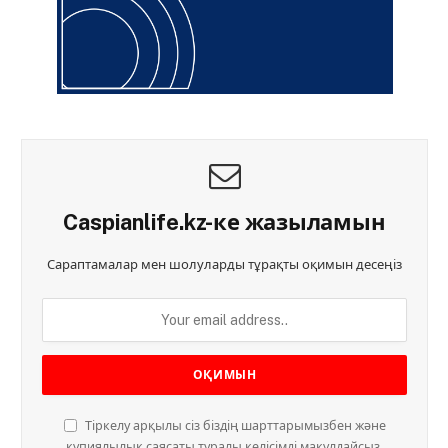
Caspianlife.kz-ке жазыламын
Сараптамалар мен шолуларды тұрақты оқимын десеңіз
Тіркелу арқылы сіз біздің шарттарымызбен және
құпиялылық саясаты туралы келісімді мақұлдайсыз.