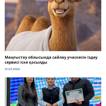
Маңғыстау облысында сайлау учаскесін іздеу
сервисі іске қосылды
01.03.2026