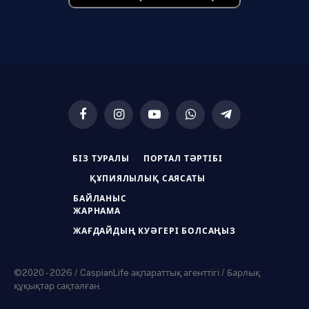
Facebook
Instagram
YouTube
WhatsApp
Telegram
БІЗ ТУРАЛЫ
ПОРТАЛ ТӘРТІБІ
ҚҰПИЯЛЫЛЫҚ САЯСАТЫ
БАЙЛАНЫС
ЖАРНАМА
ЖАҒДАЙДЫҢ КУӘГЕРІ БОЛСАҢЫЗ
©2020 - 2026 / CaspianLife ақпараттық агенттігі / Барлық
құқықтар сақталған.