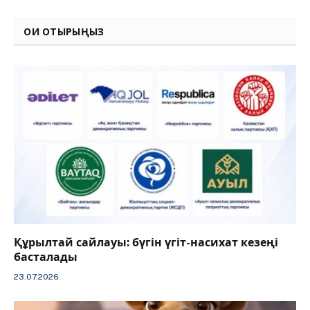
Link
ОҚИ ОТЫРЫҢЫЗ
Құрылтай сайлауы: бүгін үгіт-насихат кезеңі
басталады
23.07.2026