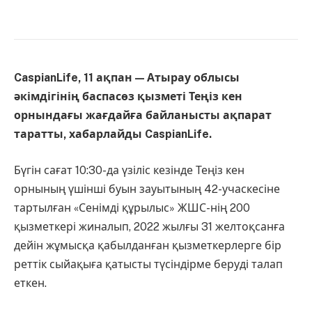
CaspianLife, 11 ақпан — Атырау облысы
әкімдігінің баспасөз қызметі Теңіз кен
орнындағы жағдайға байланысты ақпарат
таратты, хабарлайды CaspianLife.
Бүгін сағат 10:30-да үзіліс кезінде Теңіз кен
орнының үшінші буын зауытының 42-учаскесіне
тартылған «Сенімді құрылыс» ЖШС-нің 200
қызметкері жиналып, 2022 жылғы 31 желтоқсанға
дейін жұмысқа қабылданған қызметкерлерге бір
реттік сыйақыға қатысты түсіндірме беруді талап
еткен.