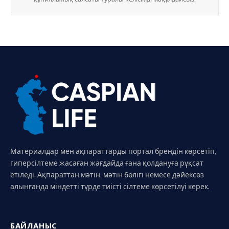
Материалдар мен ақпараттарды портал брендін көрсетіп,
гиперсілтеме жасаған жағдайда ғана қолдануға рұқсат
етіледі. Ақпараттан мәтін, мәтін бөлігі немесе дәйексөз
алынғанда міндетті түрде тиісті сілтеме көрсетілуі керек.
БАЙЛАНЫС