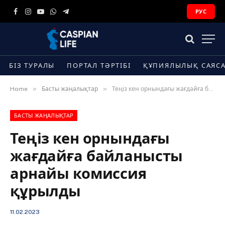
РУС
Facebook
Instagram
YouTube
WhatsApp
Telegram
БІЗ ТУРАЛЫ
ПОРТАЛ ТӘРТІБІ
ҚҰПИЯЛЫЛЫҚ САЯС
»
»
Home
Басты жаңалықтар
Теңіз кен орнындағы жағдайға байланысты арнайы комиссия құрылды
БАСТЫ ЖАҢАЛЫҚТАР
Теңіз кен орнындағы
жағдайға байланысты
арнайы комиссия
құрылды
11.02.2023