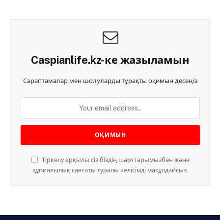
Caspianlife.kz-ке жазыламын
Сараптамалар мен шолуларды тұрақты оқимын десеңіз
Тіркелу арқылы сіз біздің шарттарымызбен және
құпиялылық саясаты туралы келісімді мақұлдайсыз.