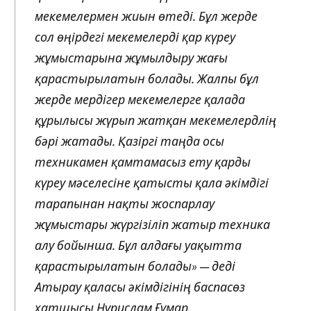
мекемелермен жиын өтеді. Бұл жерде
сол өңірдегі мекемелерді қар күреу
жұмыстарына жұмылдыру жағы
қарастырылатын болады. Жалпы бұл
жерде мердігер мекемелерге қалада
құрылысы жүрып жатқан мекемелердлің
бәрі жатады. Қазіргі таңда осы
техникамен қамтамасыз ету қарды
күреу мәселесіне қатысты қала әкімдігі
тарапынан нақты жоспарлау
жұмыстары жүргізіліп жатыр техника
алу бойынша. Бұл алдағы уақытта
қарастырылатын болады» — деді
Атырау қаласы әкімдігінің баспасөз
хатшысы Нұрислам Ғұмар.