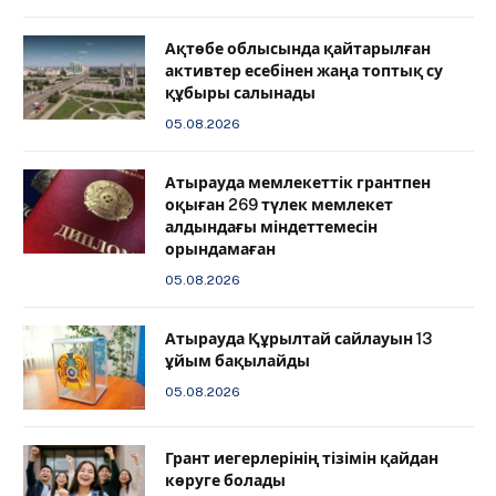
Ақтөбе облысында қайтарылған
активтер есебінен жаңа топтық су
құбыры салынады
05.08.2026
Атырауда мемлекеттік грантпен
оқыған 269 түлек мемлекет
алдындағы міндеттемесін
орындамаған
05.08.2026
Атырауда Құрылтай сайлауын 13
ұйым бақылайды
05.08.2026
Грант иегерлерінің тізімін қайдан
көруге болады