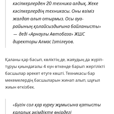
кәсіпкерлерден 20 техника алдық. Жеке
кәсіпкерлердің техникасы. Оны өзіміз
жалдап алып отырмыз. Осы ауа-
райының қолайсыздығына байланысты»
— деді «Арнаулы Автобаза» ЖШС
директоры Алмас Ізтілеуов.
Қаланы қар басып, көліктің де, жаяудың да жүріп-
тұруы қиындағалы 4 күн өткенде барып жергілікті
басшылар әрекет етуге көшті. Техникасы бар
мекемелердің басшыларын жинап алып, шұғыл
жиын өткізбек.
«Бүгін сол қар күреу жұмысына қатысты
қалалық әкімдікте өңірдегі