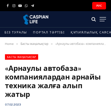
РУС
Facebook
Instagram
YouTube
WhatsApp
Telegram
БІЗ ТУРАЛЫ
ПОРТАЛ ТӘРТІБІ
ҚҰПИЯЛЫЛЫҚ САЯС
»
»
Home
Басты жаңалықтар
«Арнаулы автобаза» компаниялардан арнайы техника жалға алып жатыр
БАСТЫ ЖАҢАЛЫҚТАР
«Арнаулы автобаза»
компаниялардан арнайы
техника жалға алып
жатыр
07.02.2023