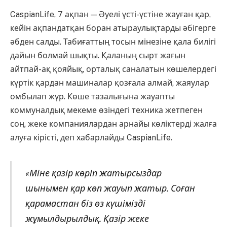
CaspianLife, 7 ақпан — Әуелі үсті-үстіне жауған қар,
кейін ақпандатқан боран атыраулықтарды әбігерге
әбден салды. Табиғаттың тосын мінезіне қала билігі
дайын болмай шықты. Қаланың сырт жағын
айтпай-ақ қояйық, орталық саналатын көшелердегі
күртік қардан машиналар қозғала алмай, жаяулар
омбылап жүр. Көше тазалығына жауапты
коммуналдық мекеме өзіндегі техника жетпеген
соң, жеке компаниялардан арнайы көліктерді жалға
алуға кірісті, деп хабарлайды CaspianLife.
«Міне қазір көріп жатырсыздар
шынымен қар көп жауып жатыр. Соған
қарамастан біз өз күшімізді
жұмылдырылдық. Қазір жеке