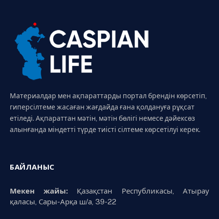
Материалдар мен ақпараттарды портал брендін көрсетіп,
гиперсілтеме жасаған жағдайда ғана қолдануға рұқсат
етіледі. Ақпараттан мәтін, мәтін бөлігі немесе дәйексөз
алынғанда міндетті түрде тиісті сілтеме көрсетілуі керек.
БАЙЛАНЫС
Мекен жайы:
Қазақстан Республикасы, Атырау
қаласы, Сары-Арқа ш/а, 39-22