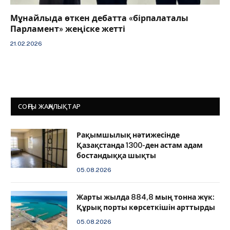
Мұнайлыда өткен дебатта «бірпалаталы
Парламент» жеңіске жетті
21.02.2026
СОҢҒЫ ЖАҢАЛЫҚТАР
Рақымшылық нәтижесінде
Қазақстанда 1300-ден астам адам
бостандыққа шықты
05.08.2026
Жарты жылда 884,8 мың тонна жүк:
Құрық порты көрсеткішін арттырды
05.08.2026