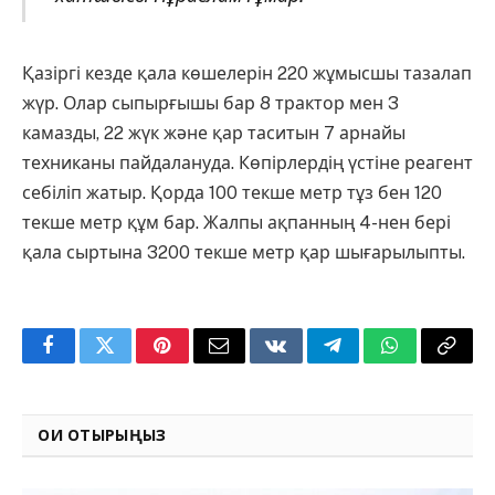
Қазіргі кезде қала көшелерін 220 жұмысшы тазалап
жүр. Олар сыпырғышы бар 8 трактор мен 3
камазды, 22 жүк және қар таситын 7 арнайы
техниканы пайдалануда. Көпірлердің үстіне реагент
себіліп жатыр. Қорда 100 текше метр тұз бен 120
текше метр құм бар. Жалпы ақпанның 4-нен бері
қала сыртына 3200 текше метр қар шығарылыпты.
Facebook
Twitter
Pinterest
Email
VKontakte
Telegram
WhatsApp
Copy
Link
ОҚИ ОТЫРЫҢЫЗ