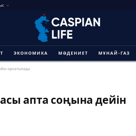
ыс
АТ
ЭКОНОМИКА
МӘДЕНИЕТ
МҰНАЙ-ГАЗ
ейін орнатылады
сы апта соңына дейін