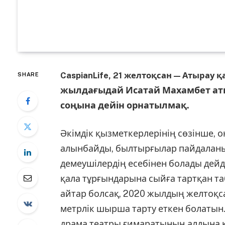
CaspianLife, 21 желтоқсан — Атырау
SHARE
жылдағыдай Исатай Махамбет ат
соңына дейін орнатылмақ.
Әкімдік қызметкерлерінің сөзінше, 
алынбайды, былтырғылар пайдаланы
демеушілердің есебінен болады дейді
қала тұрғындарына сыйға тартқан т
айтар болсақ, 2020 жылдың желтоқс
метрлік шырша тарту еткен болатын
драма театры ғимаратының алдына