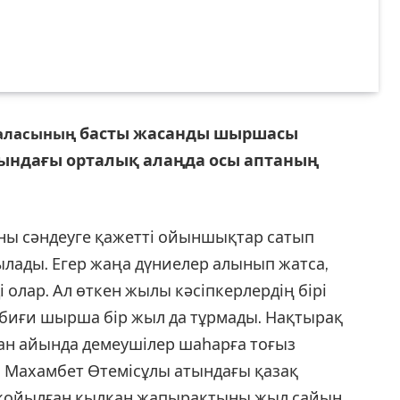
басты жасанды шыршасы
 қаласының
ындағы орталық алаңда осы аптаның
оны сәндеуге қажетті ойыншықтар сатып
лады. Егер жаңа дүниелер алынып жатса,
 олар. Ал өткен жылы кәсіпкерлердің бірі
абиғи шырша бір жыл да тұрмады. Нақтырақ
ан айында демеушілер шаһарға тоғыз
. Махамбет Өтемісұлы атындағы қазақ
 қойылған қылқан жапырақтыны жыл сайын