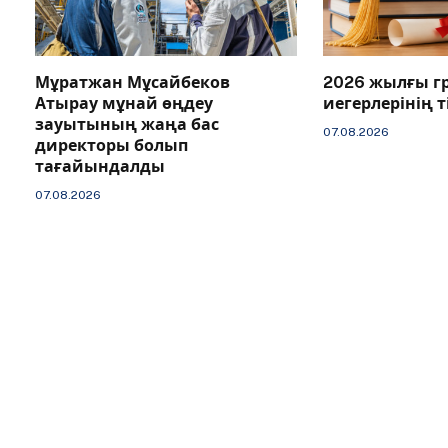
Мұратжан Мұсайбеков
2026 жылғы г
Атырау мұнай өңдеу
иегерлерінің 
зауытының жаңа бас
07.08.2026
директоры болып
тағайындалды
07.08.2026