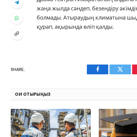
жаңа жылда сәндеп, безендіру әкімді
болмады. Атыраудың климатына шыд
қурап, ақырында өліп қалды.
SHARE.
Facebook
Twitter
ОҚИ ОТЫРЫҢЫЗ