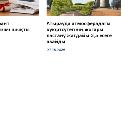
рант
Атырауда атмосферадағы
тізімі шықты
күкіртсутегінің жоғары
ластану жағдайы 3,5 есеге
азайды
07.08.2026