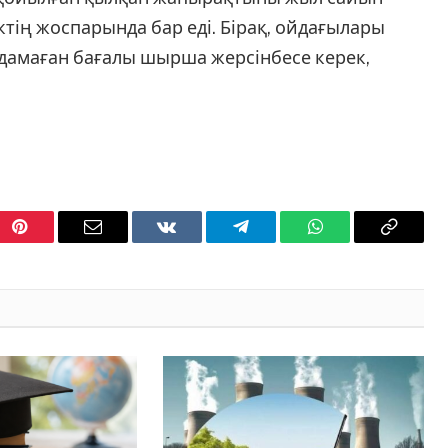
ктің жоспарында бар еді. Бірақ, ойдағылары
амаған бағалы шырша жерсінбесе керек,
Pinterest
Email
VKontakte
Telegram
WhatsApp
Copy
Link