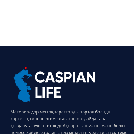
Материалдар мен ақпараттарды портал брендін
көрсетіп, гиперсілтеме жасаған жағдайда ғана
қолдануға рұқсат етіледі. Ақпараттан мәтін, мәтін бөлігі
немесе дәйексөз алынғанда міндетті түрде тиісті сілтеме