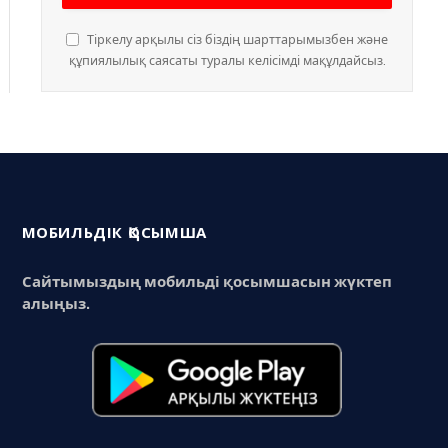
Тіркелу арқылы сіз біздің шарттарымызбен және
құпиялылық саясаты туралы келісімді мақұлдайсыз.
МОБИЛЬДІК ҚОСЫМША
Сайтымыздың мобильді қосымшасын жүктеп
алыңыз.