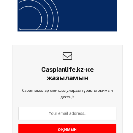
Caspianlife.kz-ке
жазыламын
Сараптамалар мен шолуларды тұрақты оқимын
десеңіз