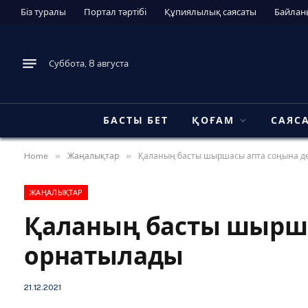
Біз туралы
Портал тәртібі
Құпиялылық саясаты
Байлан
Суббота, 8 августа
БАСТЫ БЕТ
ҚОҒАМ
САЯС
»
»
Home
Жаңалықтар
Қаланың басты шыршасы апта соңына д
ЖАҢАЛЫҚТАР
Қаланың басты шырша
орнатылады
21.12.2021