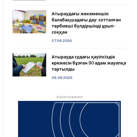
Атыраудағы жекеменшік
балабақшадағы дау: сотталған
тәрбиеші бүлдіршінді ұрып-
соққан
07.08.2026
Атырауда судағы қауіпсіздік
ережесін бұзған 90 адам жауапқа
тартылды
06.08.2026
Advertisement