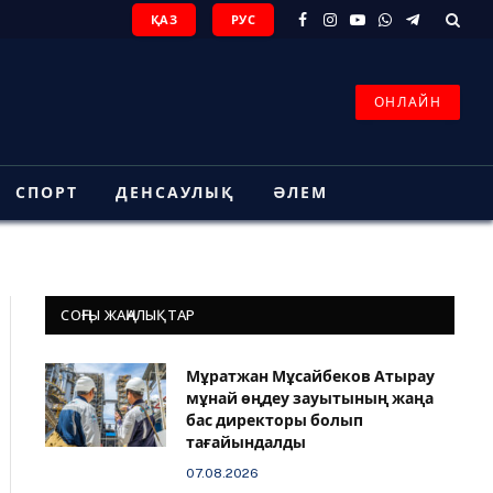
ҚАЗ
РУС
Facebook
Instagram
YouTube
WhatsApp
Telegram
ОНЛАЙН
СПОРТ
ДЕНСАУЛЫҚ
ӘЛЕМ
СОҢҒЫ ЖАҢАЛЫҚТАР
Мұратжан Мұсайбеков Атырау
мұнай өңдеу зауытының жаңа
бас директоры болып
тағайындалды
07.08.2026