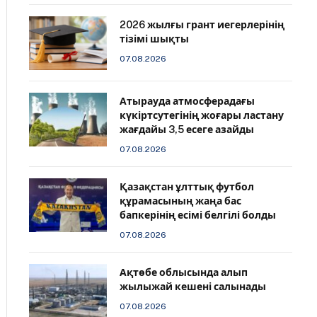
2026 жылғы грант иегерлерінің
тізімі шықты
07.08.2026
Атырауда атмосферадағы
күкіртсутегінің жоғары ластану
жағдайы 3,5 есеге азайды
07.08.2026
Қазақстан ұлттық футбол
құрамасының жаңа бас
бапкерінің есімі белгілі болды
07.08.2026
Ақтөбе облысында алып
жылыжай кешені салынады
07.08.2026