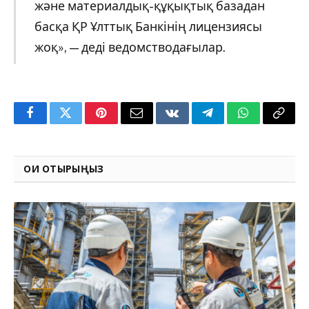
және материалдық-құқықтық базадан
басқа ҚР Ұлттық Банкінің лицензиясы
жоқ», — деді ведомстводағылар.
Facebook
Twitter
Pinterest
Email
VKontakte
Telegram
WhatsApp
Copy
Link
ОҚИ ОТЫРЫҢЫЗ