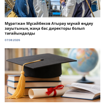
Мұратжан Мұсайбеков Атырау мұнай өңдеу
зауытының жаңа бас директоры болып
тағайындалды
07.08.2026