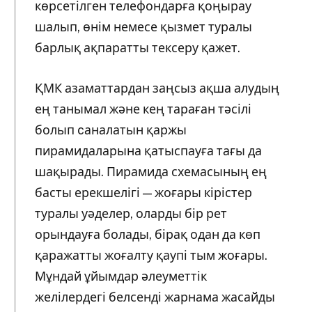
көрсетілген телефондарға қоңырау
шалып, өнім немесе қызмет туралы
барлық ақпаратты тексеру қажет.
ҚМК азаматтардан заңсыз ақша алудың
ең танымал және кең тараған тәсілі
болып cаналатын қаржы
пирамидаларына қатыспауға тағы да
шақырады. Пирамида схемасының ең
басты ерекшелігі — жоғары кірістер
туралы уәделер, оларды бір рет
орындауға болады, бірақ одан да көп
қаражатты жоғалту қаупі тым жоғары.
Мұндай ұйымдар әлеуметтік
желілердегі белсенді жарнама жасайды