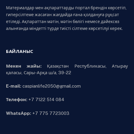
Материалдар мен ақпараттарды портал брендін көрсетіп,
гиперсілтеме жасаған жағдайда ғана қолдануға рұқсат
етіледі. Ақпараттан мәтін, мәтін бөлігі немесе дәйексөз
алынғанда міндетті түрде тиісті сілтеме көрсетілуі керек.
БАЙЛАНЫС
Мекен жайы:
Қазақстан Республикасы, Атырау
қаласы, Сары-Арқа ш/а, 39-22
E-mail:
caspianlife2050@gmail.com
Телефон:
+7 7122 514 084
WhatsApp:
+7 775 7723003