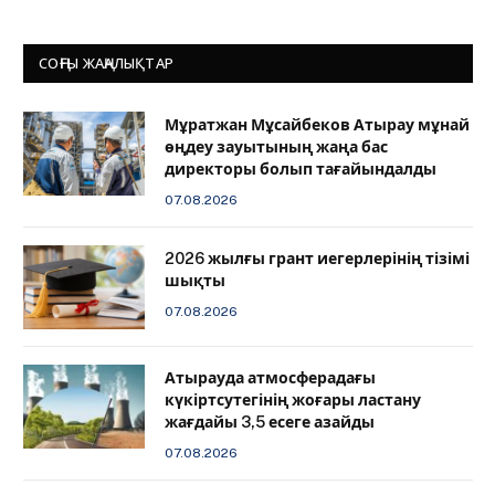
СОҢҒЫ ЖАҢАЛЫҚТАР
Мұратжан Мұсайбеков Атырау мұнай
өңдеу зауытының жаңа бас
директоры болып тағайындалды
07.08.2026
2026 жылғы грант иегерлерінің тізімі
шықты
07.08.2026
Атырауда атмосферадағы
күкіртсутегінің жоғары ластану
жағдайы 3,5 есеге азайды
07.08.2026