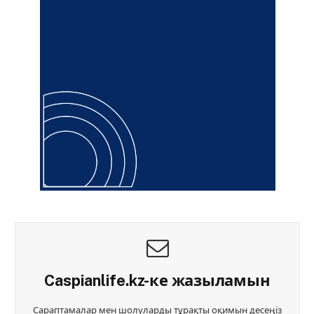
Caspianlife.kz-ке жазыламын
Сараптамалар мен шолуларды тұрақты оқимын десеңіз