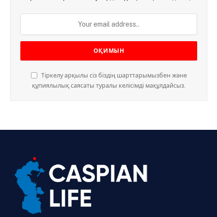
Тіркелу арқылы сіз біздің шарттарымызбен және
құпиялылық саясаты туралы келісімді мақұлдайсыз.