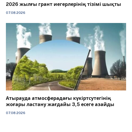
2026 жылғы грант иегерлерінің тізімі шықты
07.08.2026
Атырауда атмосферадағы күкіртсутегінің
жоғары ластану жағдайы 3,5 есеге азайды
07.08.2026