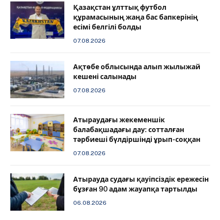
Қазақстан ұлттық футбол
құрамасының жаңа бас бапкерінің
есімі белгілі болды
07.08.2026
Ақтөбе облысында алып жылыжай
кешені салынады
07.08.2026
Атыраудағы жекеменшік
балабақшадағы дау: сотталған
тәрбиеші бүлдіршінді ұрып-соққан
07.08.2026
Атырауда судағы қауіпсіздік ережесін
бұзған 90 адам жауапқа тартылды
06.08.2026