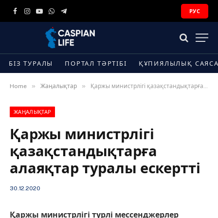
РУС
Facebook
Instagram
YouTube
WhatsApp
Telegram
БІЗ ТУРАЛЫ
ПОРТАЛ ТӘРТІБІ
ҚҰПИЯЛЫЛЫҚ САЯС
»
»
Home
Жаңалықтар
Қаржы министрлігі қазақстандықтарға алаяқтар туралы ескертті
ЖАҢАЛЫҚТАР
Қаржы министрлігі
қазақстандықтарға
алаяқтар туралы ескертті
30.12.2020
Қаржы министрлігі түрлі мессенджерлер