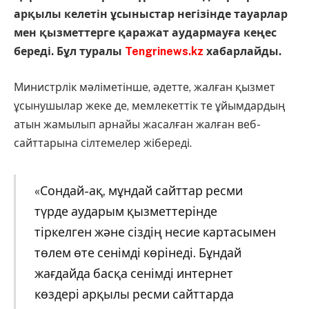
арқылы келетін ұсыныстар негізінде тауарлар
мен қызметтерге қаражат аудармауға кеңес
береді. Бұл туралы
Tengrinews.kz
хабарлайды.
Министрлік мәліметінше, әдетте, жалған қызмет
ұсынушылар жеке де, мемлекеттік те ұйымдардың
атын жамылып арнайы жасалған жалған веб-
сайттарына сілтемелер жібереді.
«Сондай-ақ, мұндай сайттар ресми
түрде аударым қызметтерінде
тіркелген және сіздің несие картасымен
төлем өте сенімді көрінеді. Бұндай
жағдайда басқа сенімді интернет
көздері арқылы ресми сайттарда