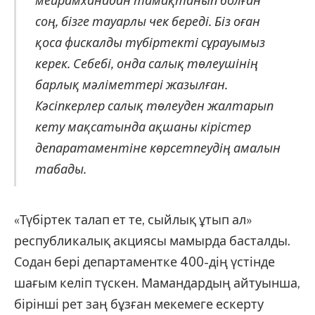
мейрамханадан тамақтанып болған
соң, бізге тауарлы чек береді. Біз оған
қоса фискалды түбіртекті сұрауымыз
керек. Себебі, онда салық төлеушінің
барлық мәліметтері жазылған.
Кәсіпкерлер салық төлеуден жалтарып
кету мақсатында ақшаны кірістер
депаратаментіне көрсетпеудің амалын
табады.
«Түбіртек талап ет те, сыйлық ұтып ал»
республикалық акциясы мамырда басталды.
Содан бері департаментке 400-дің үстінде
шағым келіп түскен. Мамандардың айтуынша,
бірінші рет заң бұзған мекемеге ескерту