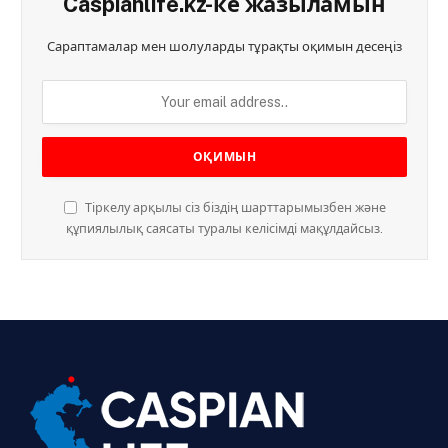
Caspianlife.kz-ке жазыламын
Сараптамалар мен шолуларды тұрақты оқимын десеңіз
Тіркелу арқылы сіз біздің шарттарымызбен және
құпиялылық саясаты туралы келісімді мақұлдайсыз.