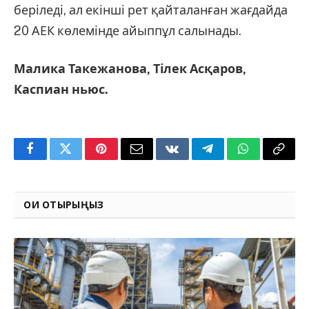
беріледі, ал екінші рет қайталанған жағдайда
20 АЕК көлемінде айыппұл салынады.
Малика Такежанова, Тілек Асқаров,
Каспиан ньюс.
Facebook
Twitter
Pinterest
Email
VKontakte
Telegram
WhatsApp
Copy
Link
ОҚИ ОТЫРЫҢЫЗ