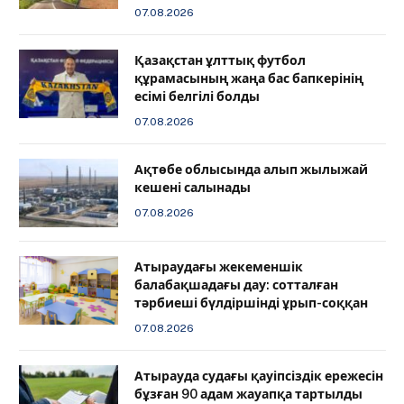
07.08.2026
Қазақстан ұлттық футбол
құрамасының жаңа бас бапкерінің
есімі белгілі болды
07.08.2026
Ақтөбе облысында алып жылыжай
кешені салынады
07.08.2026
Атыраудағы жекеменшік
балабақшадағы дау: сотталған
тәрбиеші бүлдіршінді ұрып-соққан
07.08.2026
Атырауда судағы қауіпсіздік ережесін
бұзған 90 адам жауапқа тартылды