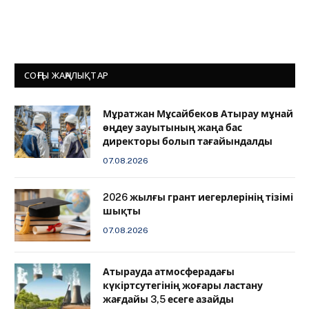
СОҢҒЫ ЖАҢАЛЫҚТАР
Мұратжан Мұсайбеков Атырау мұнай
өңдеу зауытының жаңа бас
директоры болып тағайындалды
07.08.2026
2026 жылғы грант иегерлерінің тізімі
шықты
07.08.2026
Атырауда атмосферадағы
күкіртсутегінің жоғары ластану
жағдайы 3,5 есеге азайды