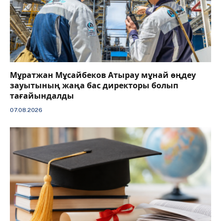
Мұратжан Мұсайбеков Атырау мұнай өңдеу
зауытының жаңа бас директоры болып
тағайындалды
07.08.2026