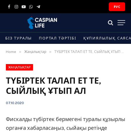
РУС
Facebook
Instagram
YouTube
WhatsApp
Telegram
БІЗ ТУРАЛЫ
ПОРТАЛ ТӘРТІБІ
ҚҰПИЯЛЫЛЫҚ САЯС
»
»
Home
Жаңалықтар
ТҮБІРТЕК ТАЛАП ЕТ ТЕ, СЫЙЛЫҚ ҰТЫП АЛ
ЖАҢАЛЫҚТАР
ТҮБІРТЕК ТАЛАП ЕТ ТЕ,
СЫЙЛЫҚ ҰТЫП АЛ
07.10.2020
Фискалды түбіртек бермегені туралы құзырлы
органға хабарласаңыз, сыйақы ретінде