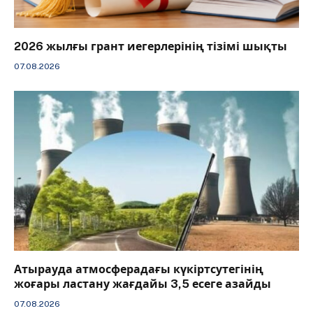
2026 жылғы грант иегерлерінің тізімі шықты
07.08.2026
Атырауда атмосферадағы күкіртсутегінің
жоғары ластану жағдайы 3,5 есеге азайды
07.08.2026