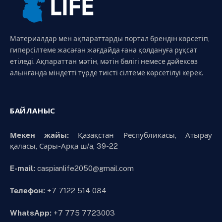
Материалдар мен ақпараттарды портал брендін көрсетіп,
гиперсілтеме жасаған жағдайда ғана қолдануға рұқсат
етіледі. Ақпараттан мәтін, мәтін бөлігі немесе дәйексөз
алынғанда міндетті түрде тиісті сілтеме көрсетілуі керек.
БАЙЛАНЫС
Мекен жайы:
Қазақстан Республикасы, Атырау
қаласы, Сары-Арқа ш/а, 39-22
E-mail:
caspianlife2050@gmail.com
Телефон:
+7 7122 514 084
WhatsApp:
+7 775 7723003