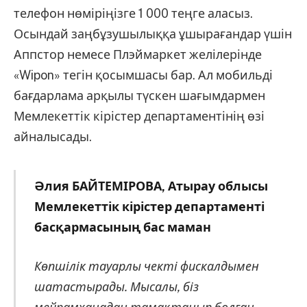
телефон нөміріңізге 1 000 теңге аласыз.
Осындай заңбұзушылыққа ұшырағандар үшін
Аппстор немесе Плэймаркет желілерінде
«
Wipon
» тегін қосымшасы бар. Ал мобильді
бағдарлама арқылы түскен шағымдармен
Мемлекеттік кірістер департаментінің өзі
айналысады.
Әлия БАЙТЕМІРОВА, Атырау облысы
Мемлекеттік кірістер департаменті
басқармасының бас маман
Көпшілік тауарлы чекті фискалдымен
шатастырады. Мысалы, біз