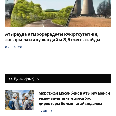
Атырауда атмосферадағы күкіртсутегінің
жоғары ластану жағдайы 3,5 есеге азайды
07.08.2026
СОҢҒЫ ЖАҢАЛЫҚТАР
Мұратжан Мұсайбеков Атырау мұнай
өңдеу зауытының жаңа бас
директоры болып тағайындалды
07.08.2026