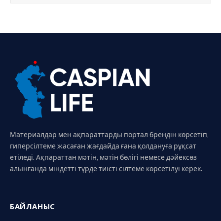
Материалдар мен ақпараттарды портал брендін көрсетіп,
гиперсілтеме жасаған жағдайда ғана қолдануға рұқсат
етіледі. Ақпараттан мәтін, мәтін бөлігі немесе дәйексөз
алынғанда міндетті түрде тиісті сілтеме көрсетілуі керек.
БАЙЛАНЫС