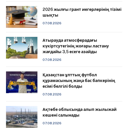
2026 жылғы грант иегерлерінің тізімі
шықты
07.08.2026
Атырауда атмосферадағы
күкіртсутегінің жоғары ластану
жағдайы 3,5 есеге азайды
07.08.2026
Қазақстан ұлттық футбол
құрамасының жаңа бас бапкерінің
есімі белгілі болды
07.08.2026
Ақтөбе облысында алып жылыжай
кешені салынады
07.08.2026