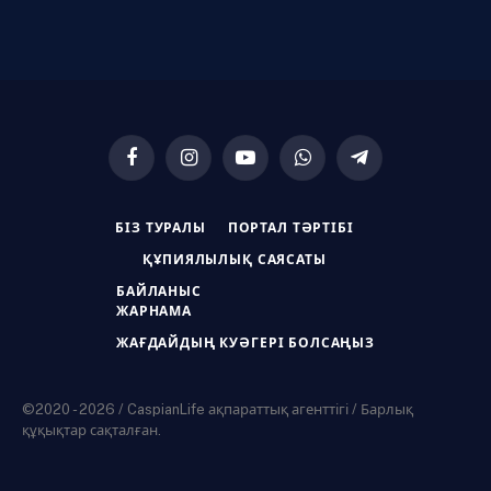
Facebook
Instagram
YouTube
WhatsApp
Telegram
БІЗ ТУРАЛЫ
ПОРТАЛ ТӘРТІБІ
ҚҰПИЯЛЫЛЫҚ САЯСАТЫ
БАЙЛАНЫС
ЖАРНАМА
ЖАҒДАЙДЫҢ КУӘГЕРІ БОЛСАҢЫЗ
©2020 - 2026 / CaspianLife ақпараттық агенттігі / Барлық
құқықтар сақталған.