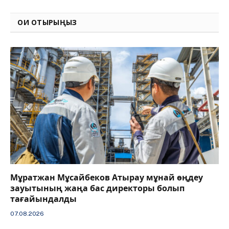
Link
ОҚИ ОТЫРЫҢЫЗ
Мұратжан Мұсайбеков Атырау мұнай өңдеу
зауытының жаңа бас директоры болып
тағайындалды
07.08.2026