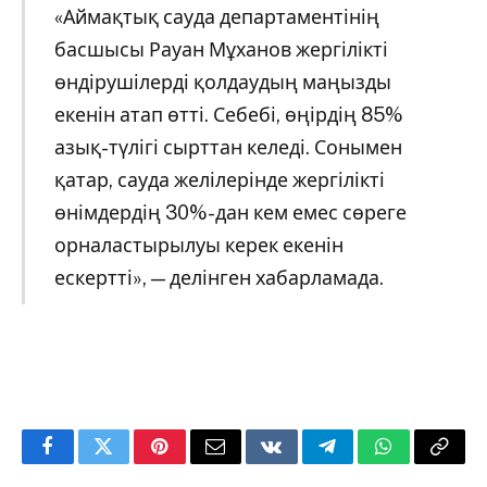
«Аймақтық сауда департаментінің
басшысы Рауан Мұханов жергілікті
өндірушілерді қолдаудың маңызды
екенін атап өтті. Себебі, өңірдің 85%
азық-түлігі сырттан келеді. Сонымен
қатар, сауда желілерінде жергілікті
өнімдердің 30%-дан кем емес сөреге
орналастырылуы керек екенін
ескертті», — делінген хабарламада.
Facebook
Twitter
Pinterest
Email
VKontakte
Telegram
WhatsApp
Copy