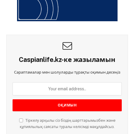
Caspianlife.kz-ке жазыламын
Сараптамалар мен шолуларды тұрақты оқимын десеңіз
Тіркелу арқылы сіз біздің шарттарымызбен және
құпиялылық саясаты туралы келісімді мақұлдайсыз.