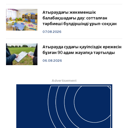
Атыраудағы жекеменшік
балабақшадағы дау: сотталған
тәрбиеші бүлдіршінді ұрып-соққан
07.08.2026
Атырауда судағы қауіпсіздік ережесін
бұзған 90 адам жауапқа тартылды
06.08.2026
Advertisement