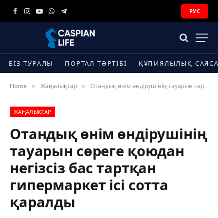
РУС
Facebook
Instagram
YouTube
WhatsApp
Telegram
БІЗ ТУРАЛЫ
ПОРТАЛ ТӘРТІБІ
ҚҰПИЯЛЫЛЫҚ САЯС
»
»
Home
Жаңалықтар
Отандық өнім өндірушінің тауарын сөреге қоюдан негізсіз бас тартқан гипермаркет ісі сотта қаралды
ЖАҢАЛЫҚТАР
Отандық өнім өндірушінің
тауарын сөреге қоюдан
негізсіз бас тартқан
гипермаркет ісі сотта
қаралды