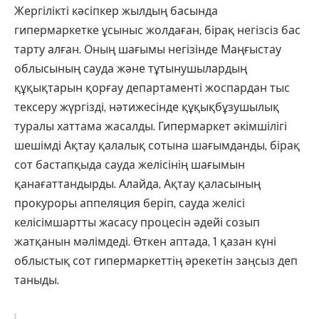
Жергілікті кәсіпкер жылдың басында
гипермаркетке ұсыныс жолдаған, бірақ негізсіз бас
тарту алған. Оның шағымы негізінде Маңғыстау
облысының сауда және тұтынушылардың
құқықтарын қорғау департаменті жоспардан тыс
тексеру жүргізді, нәтижесінде құқықбұзушылық
туралы хаттама жасалды. Гипермаркет әкімшілігі
шешімді Ақтау қалалық сотына шағымданды, бірақ
сот бастапқыда сауда желісінің шағымын
қанағаттандырды. Алайда, Ақтау қаласының
прокуроры аппеляция беріп, сауда желісі
келісімшартты жасасу процесін әдейі созып
жатқанын мәлімдеді. Өткен аптада, 1 қазан күні
облыстық сот гипермаркеттің әрекетін заңсыз деп
таныды.