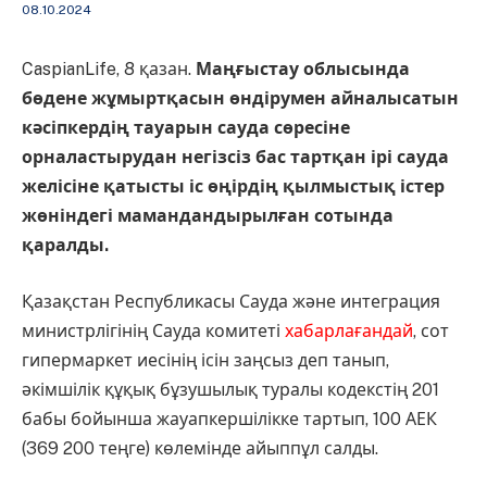
08.10.2024
CaspianLife, 8 қазан.
Маңғыстау облысында
бөдене жұмыртқасын өндірумен айналысатын
кәсіпкердің тауарын сауда сөресіне
орналастырудан негізсіз бас тартқан ірі сауда
желісіне қатысты іс өңірдің қылмыстық істер
жөніндегі мамандандырылған сотында
қаралды.
Қазақстан Республикасы Сауда және интеграция
министрлігінің Сауда комитеті
хабарлағандай
, сот
гипермаркет иесінің ісін заңсыз деп танып,
әкімшілік құқық бұзушылық туралы кодекстің 201
бабы бойынша жауапкершілікке тартып, 100 АЕК
(369 200 теңге) көлемінде айыппұл салды.