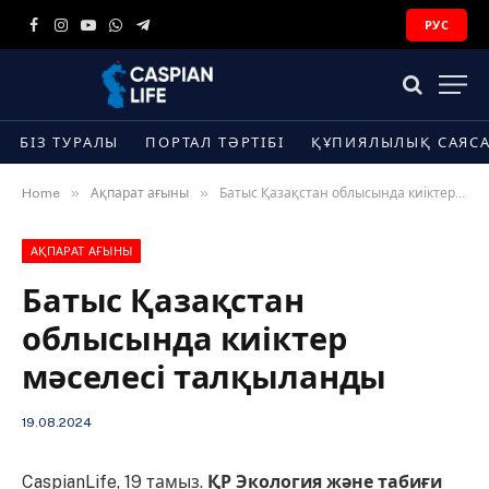
РУС
Facebook
Instagram
YouTube
WhatsApp
Telegram
БІЗ ТУРАЛЫ
ПОРТАЛ ТӘРТІБІ
ҚҰПИЯЛЫЛЫҚ САЯС
»
»
Home
Ақпарат ағыны
Батыс Қазақстан облысында киіктер мәселесі талқыланды
АҚПАРАТ АҒЫНЫ
Батыс Қазақстан
облысында киіктер
мәселесі талқыланды
19.08.2024
CaspianLife, 19 тамыз.
ҚР Экология және табиғи