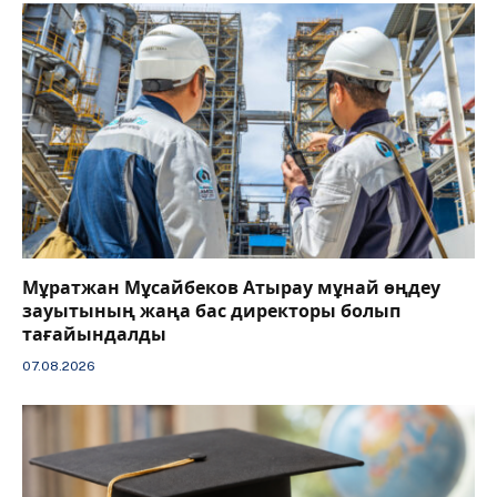
Мұратжан Мұсайбеков Атырау мұнай өңдеу
зауытының жаңа бас директоры болып
тағайындалды
07.08.2026