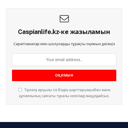
Caspianlife.kz-ке жазыламын
Сараптамалар мен шолуларды тұрақты оқимын десеңіз
Тіркелу арқылы сіз біздің шарттарымызбен және
құпиялылық саясаты туралы келісімді мақұлдайсыз.