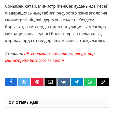
Сонымен қатар, Министр Жәнібек ауданында Ресей
Федерациясының табиғи ресурстар және экология
министрлігінің өкілдерімен кездесті. Кездесу
барысында киіктердің орал популяциясы мезгілдік
миграциясына кедергі болып тұрған шекаралық
қоршауларда өткелдер ашу мәселесі талқыланды.
Ақпарат:
ҚР Экология және табиғи ресурстар
министрлігі баспасөз қызметі
Facebook
Twitter
Pinterest
Email
VKontakte
Telegram
WhatsApp
Copy
Link
ОҚИ ОТЫРЫҢЫЗ