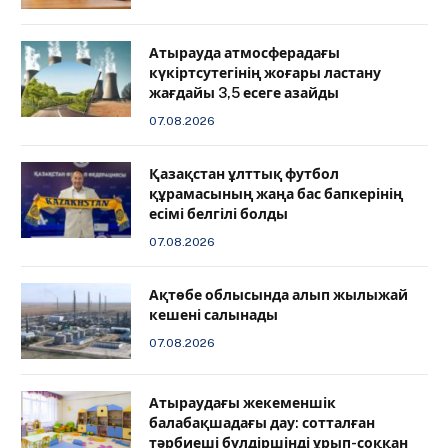
Атырауда атмосферадағы
күкіртсутегінің жоғары ластану
жағдайы 3,5 есеге азайды
07.08.2026
Қазақстан ұлттық футбол
құрамасының жаңа бас бапкерінің
есімі белгілі болды
07.08.2026
Ақтөбе облысында алып жылыжай
кешені салынады
07.08.2026
Атыраудағы жекеменшік
балабақшадағы дау: сотталған
тәрбиеші бүлдіршінді ұрып-соққан