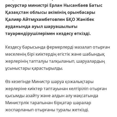
ресурстар министрі Ерлан Нысанбаев Батыс
Қазақстан облысы әкімінің орынбасары
Қалияр Айтмұхамбетовпен БҚО Жәнібек
ауданында ауыл шаруашылығы
тауарөндірушілерімен кездесу өткізді.
Кездесу барысында фермерлерді мазалап отырған
мәселенің бірі киіктердің егістік және шабындық
жерлерінің тапталуы талқыланып, шаруалардың
ұсыныстары қарастырылды.
Өз кезегінде Министр шаруа қожалықтары
жерлеріне киіктер таптауынан келтіріліп отырған
қысымды азайту және алдын алу мақсатында
Министрлік тарапынан бірқатар шаралар
жоспарланып отырғаны туралы жеткізді.