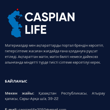
Материалдар мен ақпараттарды портал брендін көрсетіп,
гиперсілтеме жасаған жағдайда ғана қолдануға рұқсат
етіледі. Ақпараттан мәтін, мәтін бөлігі немесе дәйексөз
алынғанда міндетті түрде тиісті сілтеме көрсетілуі керек.
БАЙЛАНЫС
Мекен жайы:
Қазақстан Республикасы, Атырау
қаласы, Сары-Арқа ш/а, 39-22
E-mail:
caspianlife2050@gmail.com