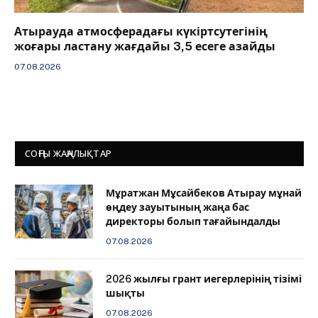
Атырауда атмосферадағы күкіртсутегінің
жоғары ластану жағдайы 3,5 есеге азайды
07.08.2026
СОҢҒЫ ЖАҢАЛЫҚТАР
Мұратжан Мұсайбеков Атырау мұнай
өңдеу зауытының жаңа бас
директоры болып тағайындалды
07.08.2026
2026 жылғы грант иегерлерінің тізімі
шықты
07.08.2026