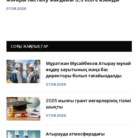
07.08.2026
СОҢҒЫ ЖАҢАЛЫҚТАР
Мұратжан Мұсайбеков Атырау мұнай
өңдеу зауытының жаңа бас
директоры болып тағайындалды
07.08.2026
2026 жылғы грант иегерлерінің тізімі
шықты
07.08.2026
Атырауда атмосферадағы