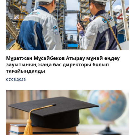
Мұратжан Мұсайбеков Атырау мұнай өңдеу
зауытының жаңа бас директоры болып
тағайындалды
07.08.2026