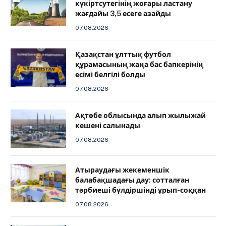
күкіртсутегінің жоғары ластану
жағдайы 3,5 есеге азайды
07.08.2026
Қазақстан ұлттық футбол
құрамасының жаңа бас бапкерінің
есімі белгілі болды
07.08.2026
Ақтөбе облысында алып жылыжай
кешені салынады
07.08.2026
Атыраудағы жекеменшік
балабақшадағы дау: сотталған
тәрбиеші бүлдіршінді ұрып-соққан
07.08.2026