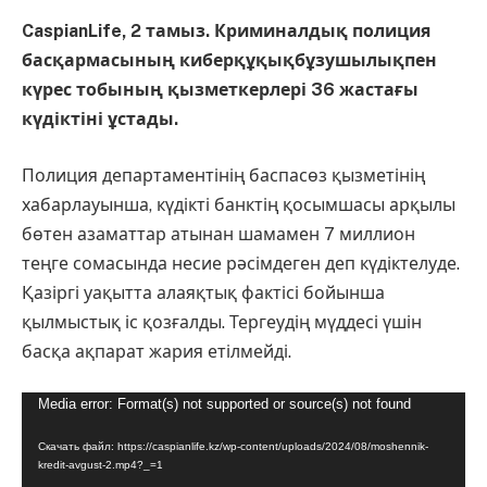
CaspianLife, 2 тамыз. Криминалдық полиция
басқармасының киберқұқықбұзушылықпен
күрес тобының қызметкерлері 36 жастағы
күдіктіні ұстады.
Полиция департаментінің баспасөз қызметінің
хабарлауынша, күдікті банктің қосымшасы арқылы
бөтен азаматтар атынан шамамен 7 миллион
теңге сомасында несие рәсімдеген деп күдіктелуде.
Қазіргі уақытта алаяқтық фактісі бойынша
қылмыстық іс қозғалды. Тергеудің мүддесі үшін
басқа ақпарат жария етілмейді.
Видеоплеер
Media error: Format(s) not supported or source(s) not found
Скачать файл: https://caspianlife.kz/wp-content/uploads/2024/08/moshennik-
kredit-avgust-2.mp4?_=1