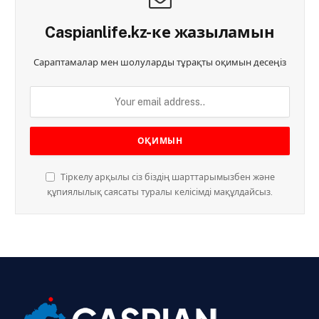
Caspianlife.kz-ке жазыламын
Сараптамалар мен шолуларды тұрақты оқимын десеңіз
Тіркелу арқылы сіз біздің шарттарымызбен және
құпиялылық саясаты туралы келісімді мақұлдайсыз.