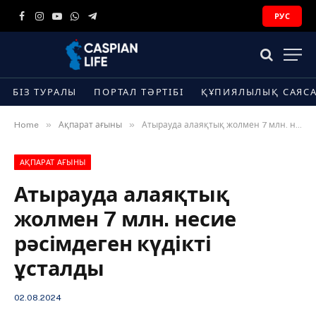
РУС
Facebook
Instagram
YouTube
WhatsApp
Telegram
БІЗ ТУРАЛЫ
ПОРТАЛ ТӘРТІБІ
ҚҰПИЯЛЫЛЫҚ САЯС
»
»
Home
Ақпарат ағыны
Атырауда алаяқтық жолмен 7 млн. несие рәсімдеген күдікті ұсталды
АҚПАРАТ АҒЫНЫ
Атырауда алаяқтық
жолмен 7 млн. несие
рәсімдеген күдікті
ұсталды
02.08.2024