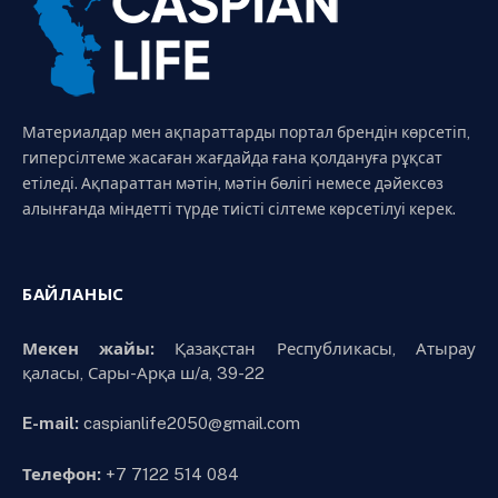
Материалдар мен ақпараттарды портал брендін көрсетіп,
гиперсілтеме жасаған жағдайда ғана қолдануға рұқсат
етіледі. Ақпараттан мәтін, мәтін бөлігі немесе дәйексөз
алынғанда міндетті түрде тиісті сілтеме көрсетілуі керек.
БАЙЛАНЫС
Мекен жайы:
Қазақстан Республикасы, Атырау
қаласы, Сары-Арқа ш/а, 39-22
E-mail:
caspianlife2050@gmail.com
Телефон:
+7 7122 514 084