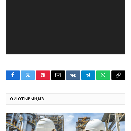
Facebook
Twitter
Pinterest
Email
VKontakte
Telegram
WhatsApp
Copy
Link
ОҚИ ОТЫРЫҢЫЗ