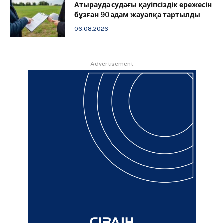
Атырауда судағы қауіпсіздік ережесін
бұзған 90 адам жауапқа тартылды
06.08.2026
Advertisement