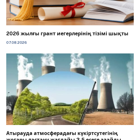
2026 жылғы грант иегерлерінің тізімі шықты
07.08.2026
Атырауда атмосферадағы күкіртсутегінің
жоғары ластану жағдайы 3,5 есеге азайды