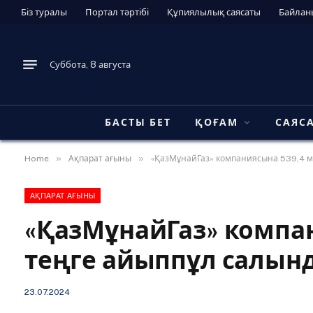
Біз туралы
Портал тәртібі
Құпиялылық саясаты
Байлан
Суббота, 8 августа
БАСТЫ БЕТ
ҚОҒАМ
САЯС
»
»
Home
Ақпарат ағыны
«ҚазМұнайГаз» компаниясына 539,4 м
АҚПАРАТ АҒЫНЫ
«ҚазМұнайГаз» компа
теңге айыппұл салын
23.07.2024