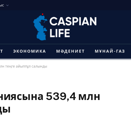
ыс
АТ
ЭКОНОМИКА
МӘДЕНИЕТ
МҰНАЙ-ГАЗ
лн теңге айыппұл салынды
ниясына 539,4 млн
ды