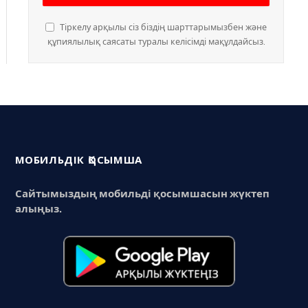
Тіркелу арқылы сіз біздің шарттарымызбен және
құпиялылық саясаты туралы келісімді мақұлдайсыз.
МОБИЛЬДІК ҚОСЫМША
Сайтымыздың мобильді қосымшасын жүктеп
алыңыз.