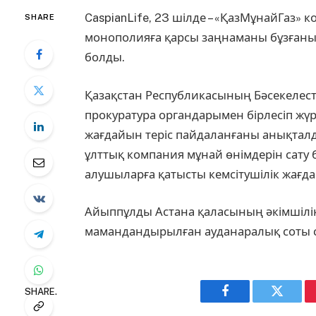
CaspianLife, 23 шілде – «ҚазМұнайГаз»
SHARE
монополияға қарсы заңнаманы бұзғаны 
болды.
Қазақстан Республикасының Бәсекелестік
прокуратура органдарымен бірлесіп жүр
жағдайын теріс пайдаланғаны анықталд
ұлттық компания мұнай өнімдерін сату 
алушыларға қатысты кемсітушілік жағда
Айыппұлды Астана қаласының әкімшілік
мамандандырылған ауданаралық соты са
SHARE.
Facebook
Twitter