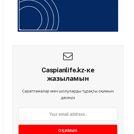
Caspianlife.kz-ке
жазыламын
Сараптамалар мен шолуларды тұрақты оқимын
десеңіз