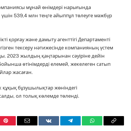
 компаниясы мұнай өнімдері нарығында
үшін 539,4 млн теңге айыппұл төлеуге мәжбүр
ті қорғау және дамыту агенттігі Департаменті
гізген тексеру нәтижесінде компанияның үстем
ы. 2023 жылдың қаңтарынан сәуіріне дейін
бойынша өтінімдерді елемей, жекелеген сатып
йлар жасаған.
 құқық бұзушылықтар жөніндегі
лды, ол толық көлемде төленді.
Pinterest
Email
VKontakte
Telegram
WhatsApp
Copy