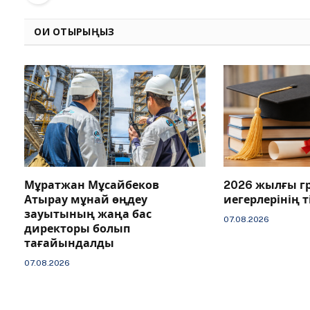
ОҚИ ОТЫРЫҢЫЗ
Мұратжан Мұсайбеков
2026 жылғы г
Атырау мұнай өңдеу
иегерлерінің 
зауытының жаңа бас
07.08.2026
директоры болып
тағайындалды
07.08.2026