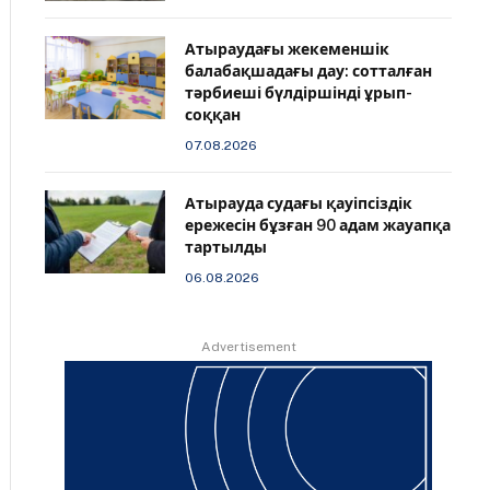
Атыраудағы жекеменшік
балабақшадағы дау: сотталған
тәрбиеші бүлдіршінді ұрып-
соққан
07.08.2026
Атырауда судағы қауіпсіздік
ережесін бұзған 90 адам жауапқа
тартылды
06.08.2026
Advertisement