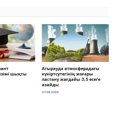
Link
рант
Атырауда атмосферадағы
тізімі шықты
күкіртсутегінің жоғары
ластану жағдайы 3,5 есеге
азайды
07.08.2026