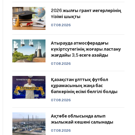
2026 жылғы грант иегерлерінің
тізімі шықты
07.08.2026
Атырауда атмосферадағы
күкіртсутегінің жоғары ластану
жағдайы 3,5 есеге азайды
07.08.2026
Қазақстан ұлттық футбол
құрамасының жаңа бас
бапкерінің есімі белгілі болды
07.08.2026
Ақтөбе облысында алып
жылыжай кешені салынады
07.08.2026