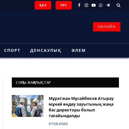
ҚАЗ
РУС
Facebook
Instagram
YouTube
WhatsApp
Telegram
ОНЛАЙН
СПОРТ
ДЕНСАУЛЫҚ
ӘЛЕМ
СОҢҒЫ ЖАҢАЛЫҚТАР
Мұратжан Мұсайбеков Атырау
мұнай өңдеу зауытының жаңа
бас директоры болып
тағайындалды
07.08.2026