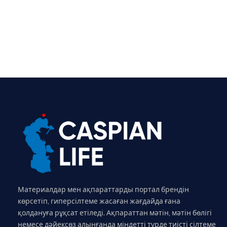
Материалдар мен ақпараттарды портал брендін
көрсетіп, гиперсілтеме жасаған жағдайда ғана
қолдануға рұқсат етіледі. Ақпараттан мәтін, мәтін бөлігі
немесе дәйексөз алынғанда міндетті түрде тиісті сілтеме