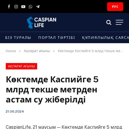
РУС
Facebook
Instagram
YouTube
WhatsApp
Telegram
БІЗ ТУРАЛЫ
ПОРТАЛ ТӘРТІБІ
ҚҰПИЯЛЫЛЫҚ САЯС
»
»
Home
Ақпарат ағыны
Көктемде Каспийге 5 млрд текше метрден астам су жіберілді
АҚПАРАТ АҒЫНЫ
Көктемде Каспийге 5
млрд текше метрден
астам су жіберілді
21.06.2024
CaspianLife, 21 маусым — Көктемде Каспийге 5 млрд