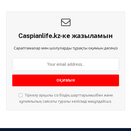
Caspianlife.kz-ке жазыламын
Сараптамалар мен шолуларды тұрақты оқимын десеңіз
Тіркелу арқылы сіз біздің шарттарымызбен және
құпиялылық саясаты туралы келісімді мақұлдайсыз.