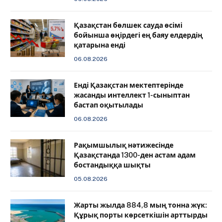
Қазақстан бөлшек сауда өсімі
бойынша өңірдегі ең баяу елдердің
қатарына енді
06.08.2026
️Енді Қазақстан мектептерінде
жасанды интеллект 1-сыныптан
бастап оқытылады
06.08.2026
Рақымшылық нәтижесінде
Қазақстанда 1300-ден астам адам
бостандыққа шықты
05.08.2026
Жарты жылда 884,8 мың тонна жүк:
Құрық порты көрсеткішін арттырды