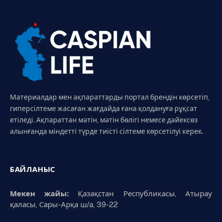
Материалдар мен ақпараттарды портал брендін көрсетіп,
гиперсілтеме жасаған жағдайда ғана қолдануға рұқсат
етіледі. Ақпараттан мәтін, мәтін бөлігі немесе дәйексөз
алынғанда міндетті түрде тиісті сілтеме көрсетілуі керек.
БАЙЛАНЫС
Мекен жайы:
Қазақстан Республикасы, Атырау
қаласы, Сары-Арқа ш/а, 39-22