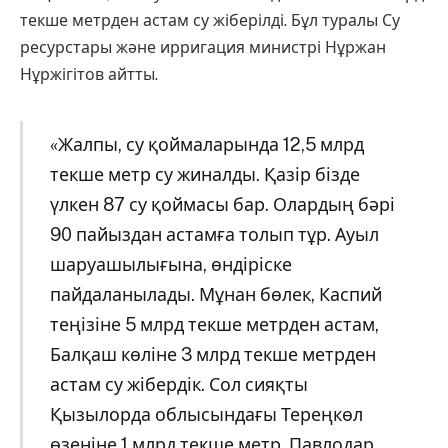
текше метрден астам су жіберілді. Бұл туралы Су
ресурстары және ирригация министрі Нұржан
Нұржігітов айтты.
«Жалпы, су қоймаларында 12,5 млрд
текше метр су жиналды. Қазір бізде
үлкен 87 су қоймасы бар. Олардың бәрі
90 пайыздан астамға толып тұр. Ауыл
шаруашылығына, өндіріске
пайдаланылады. Мұнан бөлек, Каспий
теңізіне 5 млрд текше метрден астам,
Балқаш көліне 3 млрд текше метрден
астам су жібердік. Сол сияқты
Қызылорда облысындағы Тереңкөл
өзеніне 1 млрд текше метр, Павлодар