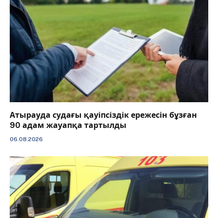
Атырауда судағы қауіпсіздік ережесін бұзған
90 адам жауапқа тартылды
06.08.2026