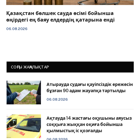
Қазақстан бөлшек сауда өсімі бойынша
өңірдегі ең баяу елдердің қатарына енді
06.08.2026
СОҢҒЫ ЖАҢАЛЫҚТАР
Атырауда судағы қауіпсіздік ережесін
бұзған 90 адам жауапқа тартылды
06.08.2026
Ақтауда 14 жастағы оқушыны аяусыз
соққыға жыққан оқиға бойынша
қылмыстық іс қозғалды
06.08.2026