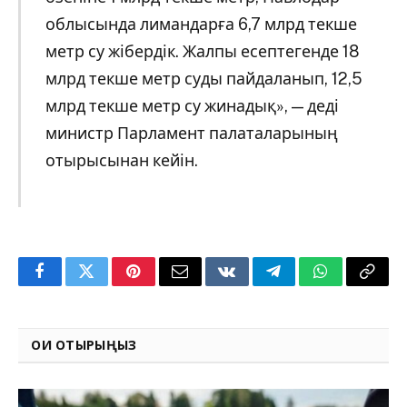
облысында лимандарға 6,7 млрд текше
метр су жібердік. Жалпы есептегенде 18
млрд текше метр суды пайдаланып, 12,5
млрд текше метр су жинадық», — деді
министр Парламент палаталарының
отырысынан кейін.
Facebook
Twitter
Pinterest
Email
VKontakte
Telegram
WhatsApp
Copy
Link
ОҚИ ОТЫРЫҢЫЗ