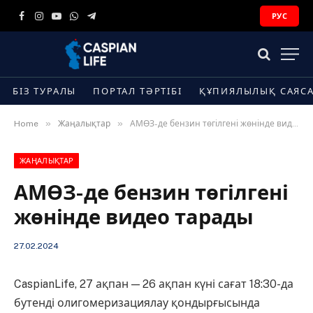
РУС
Facebook
Instagram
YouTube
WhatsApp
Telegram
БІЗ ТУРАЛЫ
ПОРТАЛ ТӘРТІБІ
ҚҰПИЯЛЫЛЫҚ САЯС
»
»
Home
Жаңалықтар
АМӨЗ-де бензин төгілгені жөнінде видео тарады
ЖАҢАЛЫҚТАР
АМӨЗ-де бензин төгілгені
жөнінде видео тарады
27.02.2024
CaspianLife, 27 ақпан — 26 ақпан күні сағат 18:30-да
бутенді олигомеризациялау қондырғысында