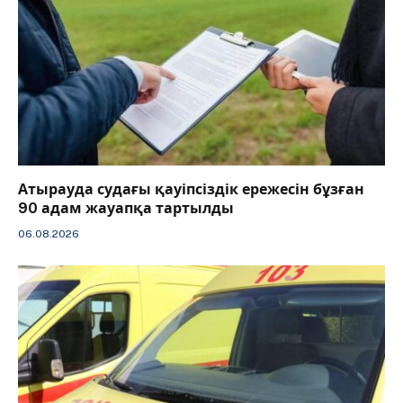
Атырауда судағы қауіпсіздік ережесін бұзған
90 адам жауапқа тартылды
06.08.2026