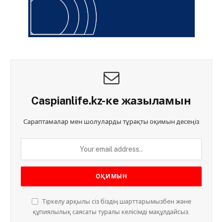
Caspianlife.kz-ке жазыламын
Сараптамалар мен шолуларды тұрақты оқимын десеңіз
Тіркелу арқылы сіз біздің шарттарымызбен және
құпиялылық саясаты туралы келісімді мақұлдайсыз.