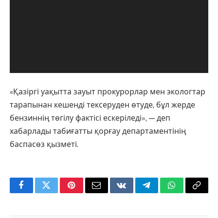
«Қазіргі уақытта зауыт прокурорлар мен экологтар
тарапынан кешенді тексеруден өтуде, бұл жерде
бензиннің төгілу фактісі ескеріледі», — деп
хабарлады табиғатты қорғау департаментінің
баспасөз қызметі.
Facebook
Twitter
Pinterest
Email
VKontakte
Telegram
WhatsApp
Copy
Link