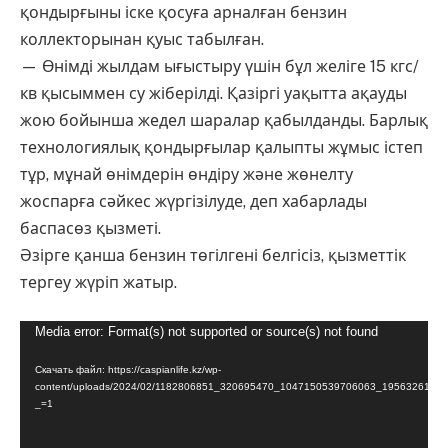
қондырғыны іске қосуға арналған бензин
коллекторынан қуыс табылған.
— Өнімді жылдам ығыстыру үшін бұл желіге 15 кгс/
кв қысыммен су жіберілді. Қазіргі уақытта ақауды
жою бойынша жедел шаралар қабылданды. Барлық
технологиялық қондырғылар қалыпты жұмыс істеп
тұр, мұнай өнімдерін өндіру және жөнелту
жоспарға сәйкес жүргізілуде, деп хабарлады
баспасөз қызметі.
Әзірге қанша бензин төгілгені белгісіз, қызметтік
тергеу жүріп жатыр.
Видеоплеер
Media error: Format(s) not supported or source(s) not found
Скачать файл: https://caspianlife.kz/wp-
content/uploads/2024/02/1182806851_320695470_1047150539706063_1956326148
_=1