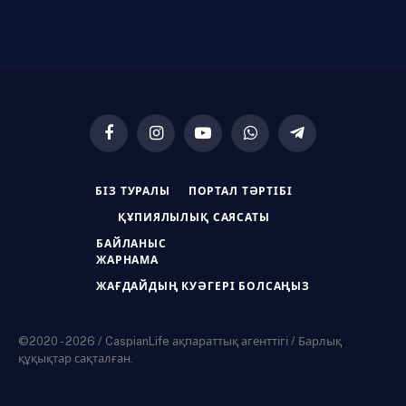
Facebook
Instagram
YouTube
WhatsApp
Telegram
БІЗ ТУРАЛЫ
ПОРТАЛ ТӘРТІБІ
ҚҰПИЯЛЫЛЫҚ САЯСАТЫ
БАЙЛАНЫС
ЖАРНАМА
ЖАҒДАЙДЫҢ КУӘГЕРІ БОЛСАҢЫЗ
©2020 - 2026 / CaspianLife ақпараттық агенттігі / Барлық
құқықтар сақталған.