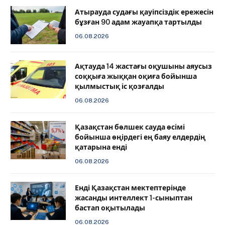
Атырауда судағы қауіпсіздік ережесін
бұзған 90 адам жауапқа тартылды
06.08.2026
Ақтауда 14 жастағы оқушыны аяусыз
соққыға жыққан оқиға бойынша
қылмыстық іс қозғалды
06.08.2026
Қазақстан бөлшек сауда өсімі
бойынша өңірдегі ең баяу елдердің
қатарына енді
06.08.2026
️Енді Қазақстан мектептерінде
жасанды интеллект 1-сыныптан
бастап оқытылады
06.08.2026