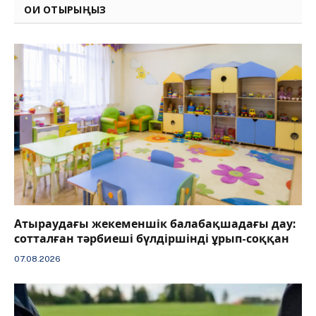
ОҚИ ОТЫРЫҢЫЗ
Атыраудағы жекеменшік балабақшадағы дау:
сотталған тәрбиеші бүлдіршінді ұрып-соққан
07.08.2026