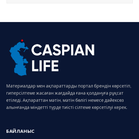
Материалдар мен ақпараттарды портал брендін көрсетіп,
гиперсілтеме жасаған жағдайда ғана қолдануға рұқсат
етіледі. Ақпараттан мәтін, мәтін бөлігі немесе дәйексөз
алынғанда міндетті түрде тиісті сілтеме көрсетілуі керек.
БАЙЛАНЫС