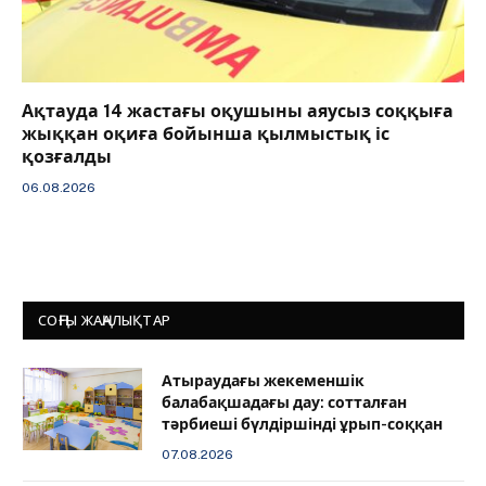
Ақтауда 14 жастағы оқушыны аяусыз соққыға
жыққан оқиға бойынша қылмыстық іс
қозғалды
06.08.2026
СОҢҒЫ ЖАҢАЛЫҚТАР
Атыраудағы жекеменшік
балабақшадағы дау: сотталған
тәрбиеші бүлдіршінді ұрып-соққан
07.08.2026