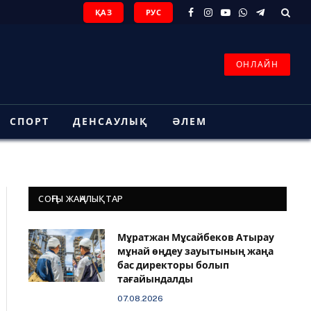
ҚАЗ
РУС
Facebook
Instagram
YouTube
WhatsApp
Telegram
ОНЛАЙН
СПОРТ
ДЕНСАУЛЫҚ
ӘЛЕМ
СОҢҒЫ ЖАҢАЛЫҚТАР
Мұратжан Мұсайбеков Атырау
мұнай өңдеу зауытының жаңа
бас директоры болып
тағайындалды
07.08.2026