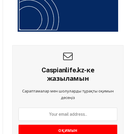
Caspianlife.kz-ке
жазыламын
Сараптамалар мен шолуларды тұрақты оқимын
десеңіз