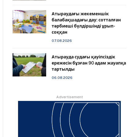
Атыраудағы жекеменшік
балабақшадағы дау: сотталған
тәрбиеші бүлдіршінді ұрып-
соққан
07.08.2026
Атырауда судағы қауіпсіздік
ережесін бұзған 90 адам жауапқа
тартылды
06.08.2026
Advertisement