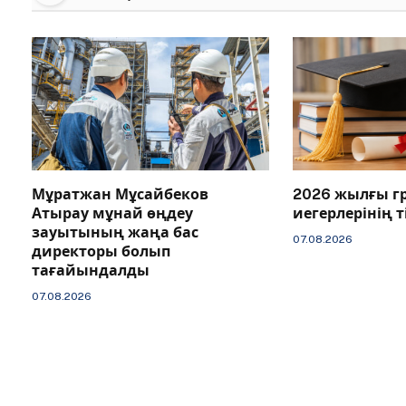
Мұратжан Мұсайбеков
2026 жылғы г
Атырау мұнай өңдеу
иегерлерінің 
зауытының жаңа бас
07.08.2026
директоры болып
тағайындалды
07.08.2026