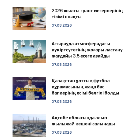
2026 жылғы грант иегерлерінің
тізімі шықты
07.08.2026
Атырауда атмосферадағы
күкіртсутегінің жоғары ластану
жағдайы 3,5 есеге азайды
07.08.2026
Қазақстан ұлттық футбол
құрамасының жаңа бас
бапкерінің есімі белгілі болды
07.08.2026
Ақтөбе облысында алып
жылыжай кешені салынады
07.08.2026