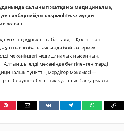
ы ауданында салынып жатқан 2 медициналық
деп хабарлайды caspianlife.kz аудан
ме жасап.
 пункттің құрылысы басталды. Қос нысан
» ұлттық жобасы аясында бой көтермек.
лді мекеніндегі медициналық нысанның
ы Алтыншы елді мекенінде белгіленген жерді
дициналық пункттің мердігер мекемесі —
рыс беруші – облыстық құрылыс басқармасы.
Pinterest
Email
VKontakte
Telegram
WhatsApp
Copy
Link