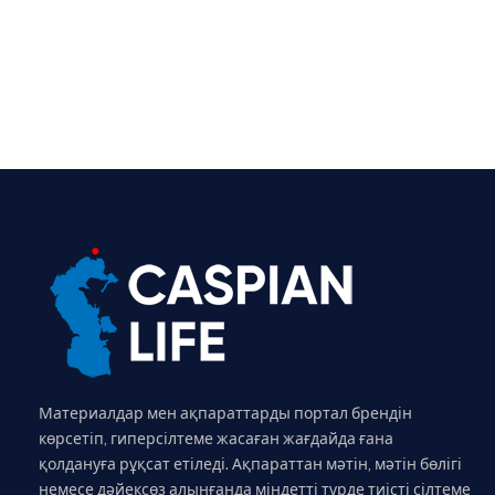
Материалдар мен ақпараттарды портал брендін
көрсетіп, гиперсілтеме жасаған жағдайда ғана
қолдануға рұқсат етіледі. Ақпараттан мәтін, мәтін бөлігі
немесе дәйексөз алынғанда міндетті түрде тиісті сілтеме