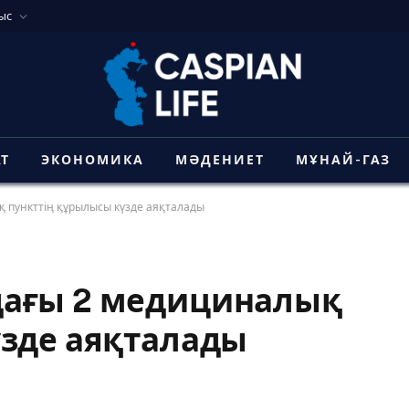
ыс
АТ
ЭКОНОМИКА
МӘДЕНИЕТ
МҰНАЙ-ГАЗ
 пункттің құрылысы күзде аяқталады
дағы 2 медициналық
үзде аяқталады