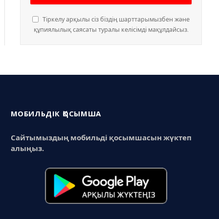
Тіркелу арқылы сіз біздің шарттарымызбен және
құпиялылық саясаты туралы келісімді мақұлдайсыз.
МОБИЛЬДІК ҚОСЫМША
Сайтымыздың мобильді қосымшасын жүктеп
алыңыз.