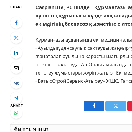
CaspianLife, 20 шілде – Құрманғаз
SHARE
пункттің құрылысы күзде аяқталады 
әкімдігінің баспасөз қызметіне сілте
Құрманғазы ауданында екі медициналық
«Ауылдық денсаулық сақтауды жаңғырту
Жаңаталап ауылына қарасты Шағырлы е
іргетасы қалануда. Ал Орлы ауылындағ
тегістеу жұмыстары жүріп жатыр. Екі ме
«БатысСтройСервис-Атырау» ЖШС. Тапсы
SHARE.
Facebook
Twitter
ОҚИ ОТЫРЫҢЫЗ