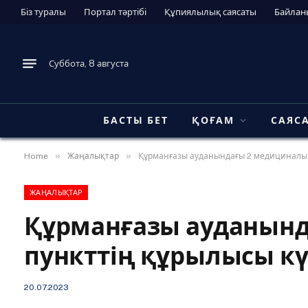
Біз туралы
Портал тәртібі
Құпиялылық саясаты
Байлан
Суббота, 8 августа
БАСТЫ БЕТ
ҚОҒАМ
САЯС
»
»
Home
Жаңалықтар
Құрманғазы ауданындағы 2 медициналық
ЖАҢАЛЫҚТАР
Құрманғазы ауданын
пункттің құрылысы к
20.07.2023