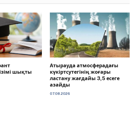
рант
Атырауда атмосферадағы
тізімі шықты
күкіртсутегінің жоғары
ластану жағдайы 3,5 есеге
азайды
07.08.2026