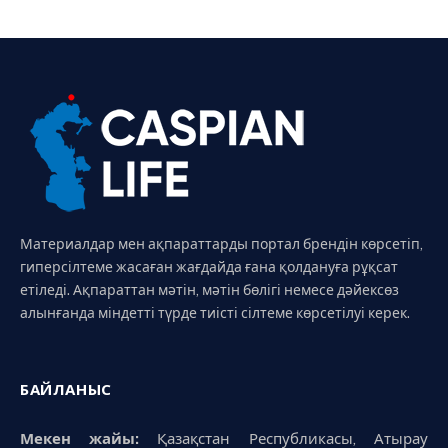
Материалдар мен ақпараттарды портал брендін көрсетіп,
гиперсілтеме жасаған жағдайда ғана қолдануға рұқсат
етіледі. Ақпараттан мәтін, мәтін бөлігі немесе дәйексөз
алынғанда міндетті түрде тиісті сілтеме көрсетілуі керек.
БАЙЛАНЫС
Мекен жайы:
Қазақстан Республикасы, Атырау