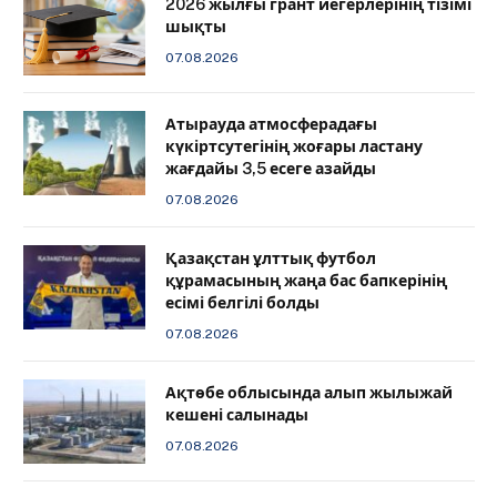
2026 жылғы грант иегерлерінің тізімі
шықты
07.08.2026
Атырауда атмосферадағы
күкіртсутегінің жоғары ластану
жағдайы 3,5 есеге азайды
07.08.2026
Қазақстан ұлттық футбол
құрамасының жаңа бас бапкерінің
есімі белгілі болды
07.08.2026
Ақтөбе облысында алып жылыжай
кешені салынады
07.08.2026