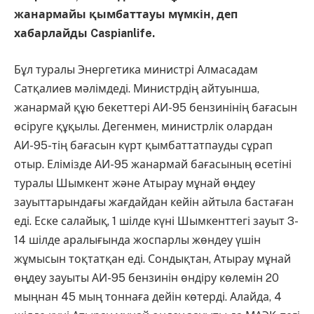
жанармайы қымбаттауы мүмкін, деп
хабарлайды Caspianlife.
Бұл туралы Энергетика министрі Алмасадам
Сатқалиев мәлімдеді. Министрдің айтуынша,
жанармай құю бекеттері АИ-95 бензинінің бағасын
өсіруге құқылы. Дегенмен, министрлік олардан
АИ-95-тің бағасын күрт қымбаттатпауды сұрап
отыр. Елімізде АИ-95 жанармай бағасының өсетіні
туралы Шымкент және Атырау мұнай өңдеу
зауыттарындағы жағдайдан кейін айтыла бастаған
еді. Еске салайық, 1 шілде күні Шымкенттегі зауыт 3-
14 шілде аралығында жоспарлы жөндеу үшін
жұмысын тоқтатқан еді. Сондықтан, Атырау мұнай
өңдеу зауыты АИ-95 бензинін өндіру көлемін 20
мыңнан 45 мың тоннаға дейін көтерді. Алайда, 4