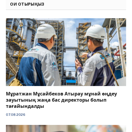
ОҚИ ОТЫРЫҢЫЗ
Мұратжан Мұсайбеков Атырау мұнай өңдеу
зауытының жаңа бас директоры болып
тағайындалды
07.08.2026