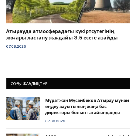
Атырауда атмосферадағы күкіртсутегінің
жоғары ластану жағдайы 3,5 есеге азайды
07.08.2026
СОҢҒЫ ЖАҢАЛЫҚТАР
Мұратжан Мұсайбеков Атырау мұнай
өңдеу зауытының жаңа бас
директоры болып тағайындалды
07.08.2026