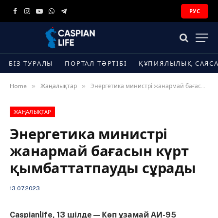
РУС
Facebook
Instagram
YouTube
WhatsApp
Telegram
БІЗ ТУРАЛЫ
ПОРТАЛ ТӘРТІБІ
ҚҰПИЯЛЫЛЫҚ САЯС
»
»
Home
Жаңалықтар
Энергетика министрі жанармай бағасын күрт қымбаттатпауды сұрады
ЖАҢАЛЫҚТАР
Энергетика министрі
жанармай бағасын күрт
қымбаттатпауды сұрады
13.07.2023
Caspianlife, 13 шілде — Көп ұзамай АИ-95