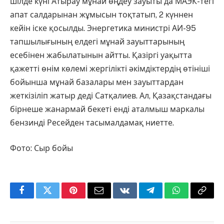
шілде күні Атырау мұнай өңдеу зауыты да МАЭК-тегі
апат салдарынан жұмысын тоқтатып, 2 күннен
кейін іске қосылды. Энергетика министрі АИ-95
тапшылығының елдегі мұнай зауыттарының
есебінен жабылатынын айтты. Қазіргі уақытта
қажетті өнім көлемі жергілікті әкімдіктердің өтініші
бойынша мұнай базалары мен зауыттардан
жеткізіліп жатыр деді Сатқалиев. Ал, Қазақстандағы
бірнеше жанармай бекеті енді аталмыш маркалы
бензинді Ресейден тасымалдамақ ниетте.
Фото: Сыр бойы
Facebook
Twitter
Pinterest
Email
VKontakte
Telegram
WhatsApp
Copy
Link