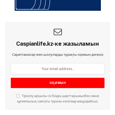
Caspianlife.kz-ке жазыламын
Сараптамалар мен шолуларды тұрақты оқимын десеңіз
Тіркелу арқылы сіз біздің шарттарымызбен және
құпиялылық саясаты туралы келісімді мақұлдайсыз.