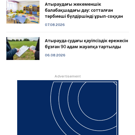
Атыраудағы жекеменшік
балабақшадағы дау: сотталған
тәрбиеші бүлдіршінді ұрып-соққан
07.08.2026
Атырауда судағы қауіпсіздік ережесін
бұзған 90 адам жауапқа тартылды
06.08.2026
Advertisement