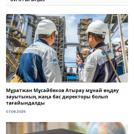
Мұратжан Мұсайбеков Атырау мұнай өңдеу
зауытының жаңа бас директоры болып
тағайындалды
07.08.2026