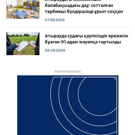
балабақшадағы дау: сотталған
тәрбиеші бүлдіршінді ұрып-соққан
07.08.2026
Атырауда судағы қауіпсіздік ережесін
бұзған 90 адам жауапқа тартылды
06.08.2026
Advertisement