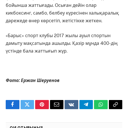
бойынша жаттығады. Осыған дейін олар
кикбоксинг, самбо, белбеу күресінен халықаралық
дәрежеде өнер көрсетіп, жетістікке жеткен.
«Барыс» спорт клубы 2017 жылы ауыл спортын
дамыту мақсатында ашылды. Қазір мұнда 400-дің
үстінде бала жаттығып жүр.
Фото: Ержан Шеруенов
Facebook
Twitter
Pinterest
Email
VKontakte
Telegram
WhatsApp
Copy
Link
ОҚИ ОТЫРЫҢЫЗ