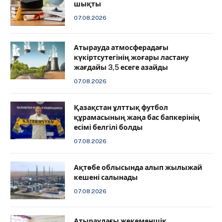
шықты
07.08.2026
Атырауда атмосферадағы
күкіртсутегінің жоғары ластану
жағдайы 3,5 есеге азайды
07.08.2026
Қазақстан ұлттық футбол
құрамасының жаңа бас бапкерінің
есімі белгілі болды
07.08.2026
Ақтөбе облысында алып жылыжай
кешені салынады
07.08.2026
Атыраудағы жекеменшік