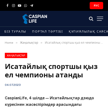
РУС
Facebook
Instagram
YouTube
WhatsApp
Telegram
БІЗ ТУРАЛЫ
ПОРТАЛ ТӘРТІБІ
ҚҰПИЯЛЫЛЫҚ САЯС
»
»
Home
Жаңалықтар
Исатайлық спортшы қыз ел чемпионы атанды
ЖАҢАЛЫҚТАР
Исатайлық спортшы қыз
ел чемпионы атанды
04.07.2023
CaspianLife, 4 шілде — Исатайлықтар дзюдо
күресінен жасөспірімдер арасындағы