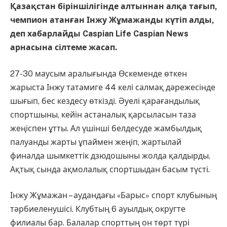
Қазақстан біріншілігінде алтыннан алқа тағып,
чемпион атанған Інжу Жұмажанды күтіп алды,
деп хабарлайды Caspian Life Caspian News
арнасына сілтеме жасап.
27-30 маусым аралығында Өскеменде өткен
жарыста Інжу татамиге 44 келі салмақ дәрежесінде
шығып, бес кездесу өткізді. Әуелі қарағандылық
спортшыны, кейін астаналық қарсыласын таза
жеңіспен ұтты. Ал үшінші белдесуде жамбылдық
палуанды жарты ұпаймен жеңіп, жартылай
финалда шымкеттік дзюдошыны жолда қалдырды.
Ақтық сында ақмолалық спортшыдан басым түсті.
Інжу Жұмажан – аудандағы «Барыс» спорт клубының
тәрбиеленушісі. Клубтың 6 ауылдық округте
филиалы бар. Балалар спорттың он төрт түрі