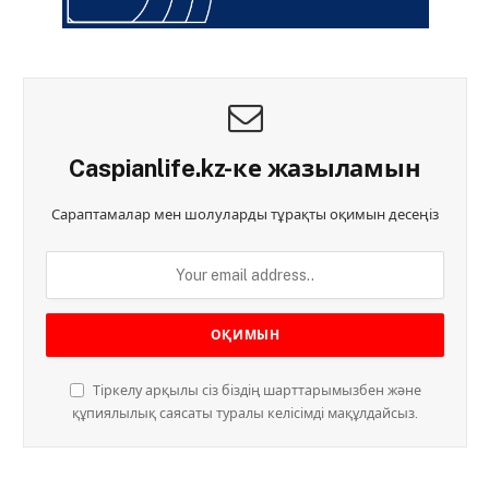
Caspianlife.kz-ке жазыламын
Сараптамалар мен шолуларды тұрақты оқимын десеңіз
Тіркелу арқылы сіз біздің шарттарымызбен және
құпиялылық саясаты туралы келісімді мақұлдайсыз.