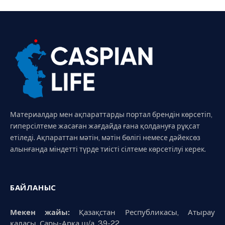
Материалдар мен ақпараттарды портал брендін көрсетіп,
гиперсілтеме жасаған жағдайда ғана қолдануға рұқсат
етіледі. Ақпараттан мәтін, мәтін бөлігі немесе дәйексөз
алынғанда міндетті түрде тиісті сілтеме көрсетілуі керек.
БАЙЛАНЫС
Мекен жайы:
Қазақстан Республикасы, Атырау
қаласы, Сары-Арқа ш/а, 39-22