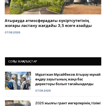
Атырауда атмосферадағы күкіртсутегінің
жоғары ластану жағдайы 3,5 есеге азайды
07.08.2026
СОҢҒЫ ЖАҢАЛЫҚТАР
Мұратжан Мұсайбеков Атырау мұнай
өңдеу зауытының жаңа бас
директоры болып тағайындалды
07.08.2026
2026 жылғы грант иегерлерінің тізімі