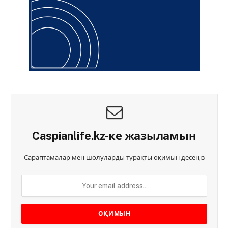
Caspianlife.kz-ке жазыламын
Сараптамалар мен шолуларды тұрақты оқимын десеңіз