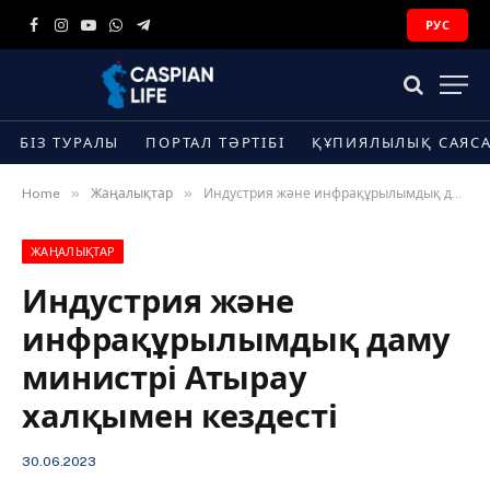
РУС
Facebook
Instagram
YouTube
WhatsApp
Telegram
БІЗ ТУРАЛЫ
ПОРТАЛ ТӘРТІБІ
ҚҰПИЯЛЫЛЫҚ САЯС
»
»
Home
Жаңалықтар
Индустрия және инфрақұрылымдық даму министрі Атырау халқымен кездесті
ЖАҢАЛЫҚТАР
Индустрия және
инфрақұрылымдық даму
министрі Атырау
халқымен кездесті
30.06.2023