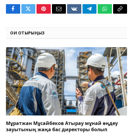
Facebook
Twitter
Pinterest
Email
VKontakte
Telegram
WhatsApp
Copy
Link
ОҚИ ОТЫРЫҢЫЗ
Мұратжан Мұсайбеков Атырау мұнай өңдеу
зауытының жаңа бас директоры болып