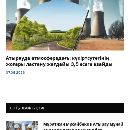
Атырауда атмосферадағы күкіртсутегінің
жоғары ластану жағдайы 3,5 есеге азайды
07.08.2026
СОҢҒЫ ЖАҢАЛЫҚТАР
Мұратжан Мұсайбеков Атырау мұнай
өңдеу зауытының жаңа бас