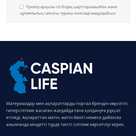
Тіркелу арқылы сіз біздің шарттарымызбен және
құпиялылық саясаты туралы келісімді мақұлдайсыз.
Материалдар мен ақпараттарды портал брендін көрсетіп,
гиперсілтеме жасаған жағдайда ғана қолдануға рұқсат
етіледі. Ақпараттан мәтін, мәтін бөлігі немесе дәйексөз
алынғанда міндетті түрде тиісті сілтеме көрсетілуі керек.