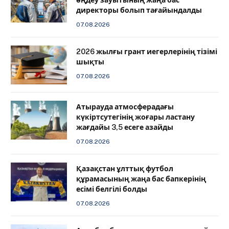
директоры болып тағайындалды
07.08.2026
2026 жылғы грант иегерлерінің тізімі
шықты
07.08.2026
Атырауда атмосферадағы
күкіртсутегінің жоғары ластану
жағдайы 3,5 есеге азайды
07.08.2026
Қазақстан ұлттық футбол
құрамасының жаңа бас бапкерінің
есімі белгілі болды
07.08.2026