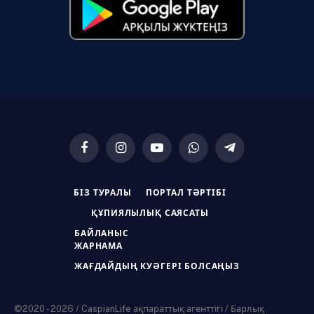
Facebook
Instagram
YouTube
WhatsApp
Telegram
БІЗ ТУРАЛЫ
ПОРТАЛ ТӘРТІБІ
ҚҰПИЯЛЫЛЫҚ САЯСАТЫ
БАЙЛАНЫС
ЖАРНАМА
ЖАҒДАЙДЫҢ КУӘГЕРІ БОЛСАҢЫЗ
©2020 - 2026 / CaspianLife ақпараттық агенттігі / Барлық