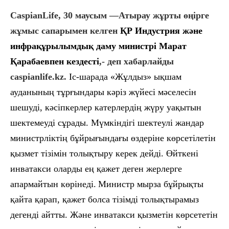
CaspianLife, 30 маусым —Атырау жұрты өңірге
жұмыс сапарымен келген
ҚР Индустрия және
инфрақұрылымдық даму министрі Марат
Қарабаевпен кездесті
,- деп хабарлайды
caspianlife.kz.
Іс-шарада
«
Жұлдыз
»
ықшам
ауданының тұрғындары кәріз жүйесі мәселесін
шешуді, кәсіпкерлер катерлердің жүру уақытын
шектемеуді сұрады. Мүмкіндігі шектеулі жандар
министрліктің бұйрығындағы өздеріне көрсетілетін
қызмет тізімін толықтыру керек дейді. Өйткені
инватакси оларды ең қажет деген жерлерге
апармайтын көрінеді.
Министр мырза бұйрықты
қайта қарап, қажет болса тізімді толықтырамыз
дегенді айтты. Және инватакси қызметін көрсететін