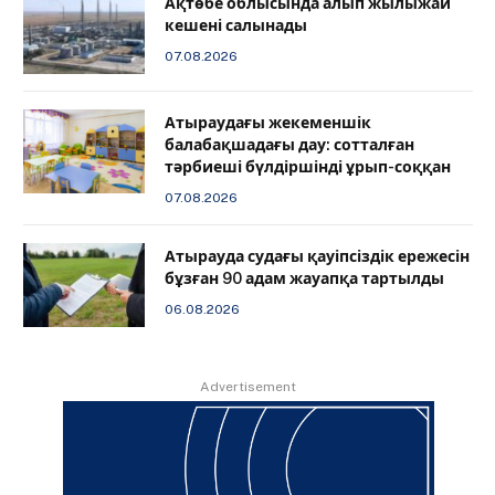
Ақтөбе облысында алып жылыжай
кешені салынады
07.08.2026
Атыраудағы жекеменшік
балабақшадағы дау: сотталған
тәрбиеші бүлдіршінді ұрып-соққан
07.08.2026
Атырауда судағы қауіпсіздік ережесін
бұзған 90 адам жауапқа тартылды
06.08.2026
Advertisement