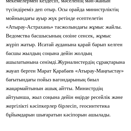
мекемелермен кездесіп, мәселенің мән-жайын
түсіндіреміз деп отыр.
Осы орайда министрліктің
мойнындағы ауыр жүк ретінде есептелетін
«
Атырау-Астрахань
»
тасжолындағы жұмыс жайлы.
Ведомства басшысының сөзіне сенсек, жұмыс
жүріп жатыр. Исатай ауданына қарай барып келген
басшы жылдың соңына дейін жолдың
ашылатынына сенімді.Журналистердің сұрақтарына
жауап берген Марат Қарабаев
«
Атырау-Маңғыстау
»
бағытындағы пойыз вагондарының биыл
жаңармайтынын ашық айтты. Министрдің
айтуынша, жыл соңына дейін өңірде ресейлік және
жергілікті кәсіпкерлер бірлесіп, геосинтетика
бұйымдарын шығаратын кәсіпорын ашылады.