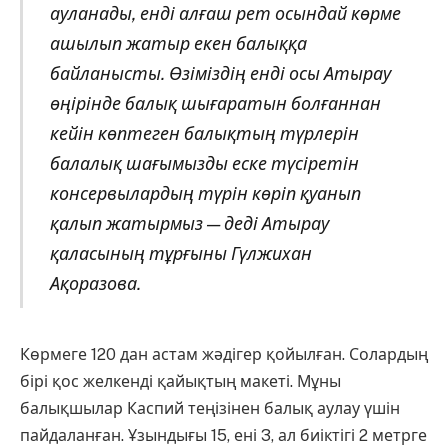
ауланады, енді алғаш рет осындай көрме
ашылып жатыр екен балыққа
байланысты. Өзіміздің енді осы Атырау
өңірінде балық шығаратын болғаннан
кейін көптеген балықтың түрлерін
балалық шағымызды еске түсіретін
консервылардың түрін көріп қуанып
қалып жатырмыз — деді Атырау
қаласының тұрғыны Гүлжихан
Ақоразова.
Көрмеге 120 дан астам жәдігер қойылған. Солардың
бірі қос желкенді қайықтың макеті. Мұны
балықшылар Каспий теңізінен балық аулау үшін
пайдаланған. Ұзындығы 15, ені 3, ал биіктігі 2 метрге