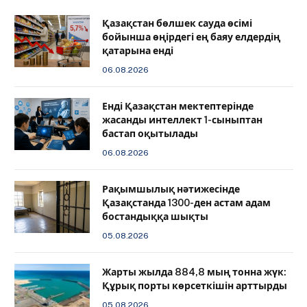
Қазақстан бөлшек сауда өсімі
бойынша өңірдегі ең баяу елдердің
қатарына енді
06.08.2026
️Енді Қазақстан мектептерінде
жасанды интеллект 1-сыныптан
бастап оқытылады
06.08.2026
Рақымшылық нәтижесінде
Қазақстанда 1300-ден астам адам
бостандыққа шықты
05.08.2026
Жарты жылда 884,8 мың тонна жүк:
Құрық порты көрсеткішін арттырды
05.08.2026