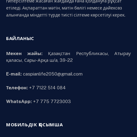
гиперсілтеме жасаған жағдайда ғана қолдануға рұқсат
етіледі. Ақпараттан мәтін, мәтін бөлігі немесе дәйексөз
алынғанда міндетті түрде тиісті сілтеме көрсетілуі керек.
БАЙЛАНЫС
Мекен жайы:
Қазақстан Республикасы, Атырау
қаласы, Сары-Арқа ш/а, 39-22
E-mail:
caspianlife2050@gmail.com
Телефон:
+7 7122 514 084
WhatsApp:
+7 775 7723003
МОБИЛЬДІК ҚОСЫМША