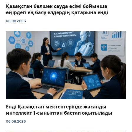
Қазақстан бөлшек сауда өсімі бойынша
өңірдегі ең баяу елдердің қатарына енді
06.08.2026
️Енді Қазақстан мектептерінде жасанды
интеллект 1-сыныптан бастап оқытылады
06.08.2026