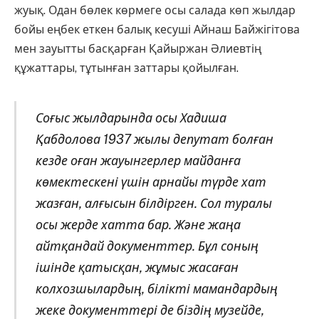
жуық. Одан бөлек көрмеге осы салада көп жылдар
бойы еңбек еткен балық кесуші Айнаш Байжігітова
мен зауытты басқарған Қайыржан Әлиевтің
құжаттары, тұтынған заттары қойылған.
Соғыс жылдарында осы Хадиша
Қабдолова 1937 жылы депутат болған
кезде оған жауынгерлер майданға
көмектескені үшін арнайы түрде хат
жазған, алғысын білдірген. Сол туралы
осы жерде хатта бар. Және жаңа
айтқандай документтер. Бұл соның
ішінде қатысқан, жұмыс жасаған
колхозшылардың, білікті мамандардың
жеке документтері де біздің музейде,