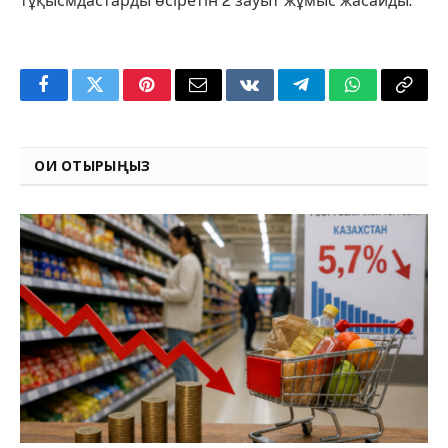
тұқысмдастарды өсіретін 2 зауыт жұмыс жасайды.
Facebook
Twitter
Pinterest
Email
VKontakte
Telegram
WhatsApp
Copy
Link
ОҚИ ОТЫРЫҢЫЗ