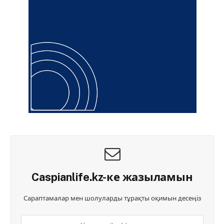
Caspianlife.kz-ке жазыламын
Сараптамалар мен шолуларды тұрақты оқимын десеңіз