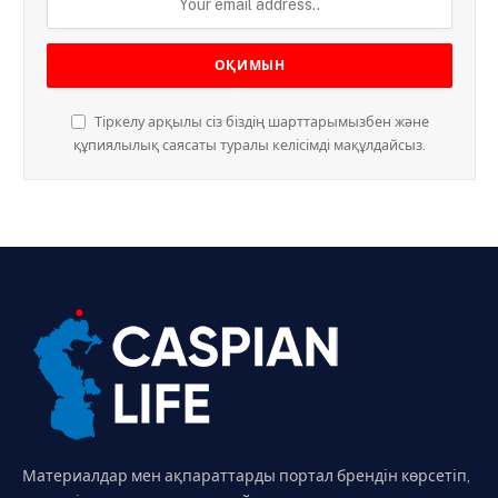
Тіркелу арқылы сіз біздің шарттарымызбен және
құпиялылық саясаты туралы келісімді мақұлдайсыз.
Материалдар мен ақпараттарды портал брендін көрсетіп,