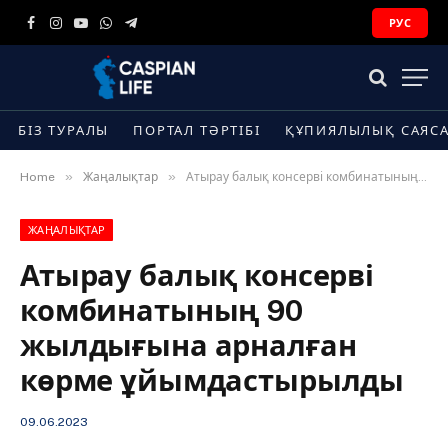
РУС
Facebook
Instagram
YouTube
WhatsApp
Telegram
БІЗ ТУРАЛЫ
ПОРТАЛ ТӘРТІБІ
ҚҰПИЯЛЫЛЫҚ САЯС
»
»
Home
Жаңалықтар
Атырау балық консерві комбинатының 90 жылдығына арналған көрме ұйымдастырылды
ЖАҢАЛЫҚТАР
Атырау балық консерві
комбинатының 90
жылдығына арналған
көрме ұйымдастырылды
09.06.2023