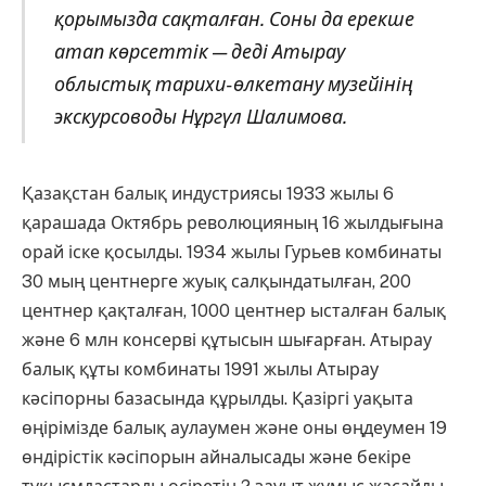
қорымызда сақталған. Соны да ерекше
атап көрсеттік — деді Атырау
облыстық тарихи-өлкетану музейінің
экскурсоводы Нұргүл Шалимова.
Қазақстан балық индустриясы 1933 жылы 6
қарашада Октябрь революцияның 16 жылдығына
орай іске қосылды. 1934 жылы Гурьев комбинаты
30 мың центнерге жуық салқындатылған, 200
центнер қақталған, 1000 центнер ысталған балық
және 6 млн консерві құтысын шығарған. Атырау
балық құты комбинаты 1991 жылы Атырау
кәсіпорны базасында құрылды. Қазіргі уақыта
өңірімізде балық аулаумен және оны өңдеумен 19
өндірістік кәсіпорын айналысады және бекіре