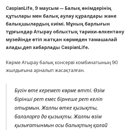
CaspianLife, 9 маусым — Балық өнімдерінің
құтылары мен балық аулау құралдары және
балықшылардың киімі. Мұның барлығын
тұрғындар Атырау облыстық тарихи-өлкентану
музейінде өтіп жатқан көрмеден тамашалай
алады,деп хабарлады CaspianLife.
Көрме Атырау балық консерві комбинатының 90
жылдығына арналып жасақталған.
Бүгін өте керемет көрме өтті. Өзім
бірінші рет емес бірнеше рет келіп
отырмын. Жалпы өтке қызықты,
балаларға да қызықты. Жалпы өзім
қызығатынмын осы балықтың қалай