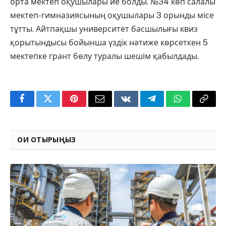
орта мектеп оқушылары ие болды. №34 көп салалы
мектеп-гимназиясының оқушылары 3 орынды місе
тұтты. Айтпақшы университет басшылығы квиз
қорытындысы бойынша үздік нәтиже көрсеткен 5
мектепке грант бөлу туралы шешім қабылдады.
Facebook
Twitter
Pinterest
Email
VKontakte
Telegram
WhatsApp
Copy
Link
ОҚИ ОТЫРЫҢЫЗ