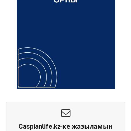
Caspianlife.kz-ке жазыламын