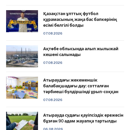
Қазақстан ұлттық футбол
құрамасының жаңа бас бапкерінің
есімі белгілі болды
07.08.2026
Ақтөбе облысында алып жылыжай
кешені салынады
07.08.2026
Атыраудағы жекеменшік
балабақшадағы дау: сотталған
тәрбиеші бүлдіршінді ұрып-соққан
07.08.2026
Атырауда судағы қауіпсіздік ережесін
бұзған 90 адам жауапқа тартылды
06.08.2026