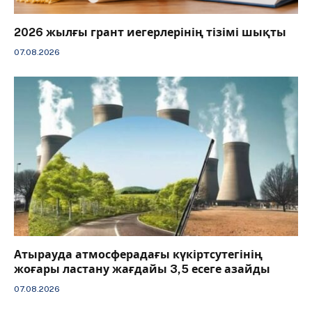
2026 жылғы грант иегерлерінің тізімі шықты
07.08.2026
Атырауда атмосферадағы күкіртсутегінің
жоғары ластану жағдайы 3,5 есеге азайды
07.08.2026