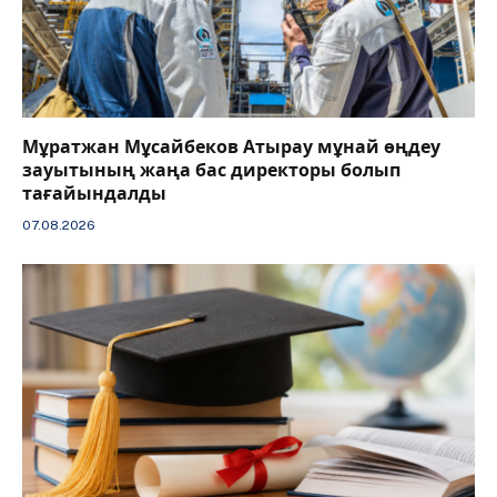
Мұратжан Мұсайбеков Атырау мұнай өңдеу
зауытының жаңа бас директоры болып
тағайындалды
07.08.2026