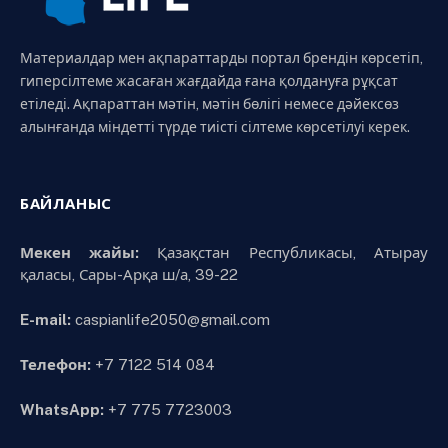
Материалдар мен ақпараттарды портал брендін көрсетіп,
гиперсілтеме жасаған жағдайда ғана қолдануға рұқсат
етіледі. Ақпараттан мәтін, мәтін бөлігі немесе дәйексөз
алынғанда міндетті түрде тиісті сілтеме көрсетілуі керек.
БАЙЛАНЫС
Мекен жайы:
Қазақстан Республикасы, Атырау
қаласы, Сары-Арқа ш/а, 39-22
E-mail:
caspianlife2050@gmail.com
Телефон:
+7 7122 514 084
WhatsApp:
+7 775 7723003