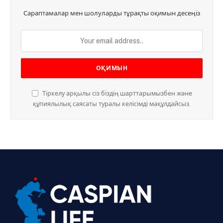
Сараптамалар мен шолуларды тұрақты оқимын десеңіз
Тіркелу арқылы сіз біздің шарттарымызбен және
құпиялылық саясаты туралы келісімді мақұлдайсыз.