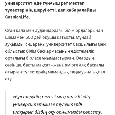
университетінде тұңғыш рет мектеп
түлектерінің шеруі өтті, деп хабаралайды
CaspianLife.
Оған қала мен аудандардағы білім ордаларынан
шамамен 500 дей оқушы қатысты. Мұндай
ауқымды іс-шараны университет басшылығы мен
облыстық білім басқармасының әдістемелік
орталығы бірлесе ұйымдастырған. Олардың
сөзінше, басты мақсат – жаңа өмірге аяқ басқалы
отырған түлектердің мамандық таңдауына ықпал
ету.
«Бұл шерудің негізгі мақсаты біздің
университетімізге түлектерді
шақырып біздің оқу орнымызды көрсету.