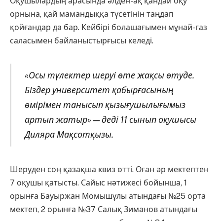
Оқушылардың арасында әлден-ақ қандай оқу
орнына, қай мамандыққа түсетінін таңдап
қойғандар да бар. Кейбірі болашағымен мұнай-газ
саласымен байланыстырғысы келеді.
«Осы түлектер шеруі өте жақсы өтуде.
Біздер университет қабырғасының
өмірімен танысып қызығушылығымыз
артып жатыр» — деді 11 сынып оқушысы
Диляра Мақсотқызы.
Шеруден соң қазақша квиз өтті. Оған әр мектептен
7 оқушы қатысты. Сайыс нәтижесі бойынша, 1
орынға Бауыржан Момышұлы атындағы №25 орта
мектеп, 2 орынға №37 Салық Зиманов атындағы