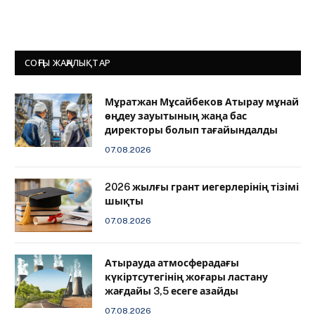
СОҢҒЫ ЖАҢАЛЫҚТАР
Мұратжан Мұсайбеков Атырау мұнай
өңдеу зауытының жаңа бас
директоры болып тағайындалды
07.08.2026
2026 жылғы грант иегерлерінің тізімі
шықты
07.08.2026
Атырауда атмосферадағы
күкіртсутегінің жоғары ластану
жағдайы 3,5 есеге азайды
07.08.2026