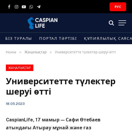
РУС
Facebook
Instagram
YouTube
WhatsApp
Telegram
БІЗ ТУРАЛЫ
ПОРТАЛ ТӘРТІБІ
ҚҰПИЯЛЫЛЫҚ САЯС
»
»
Home
Жаңалықтар
Университетте түлектер шеруі өтті
ЖАҢАЛЫҚТАР
Университетте түлектер
шеруі өтті
18.05.2023
CaspianLife, 17 мамыр — Сафи Өтебаев
атындағы Атырау мұнай және газ