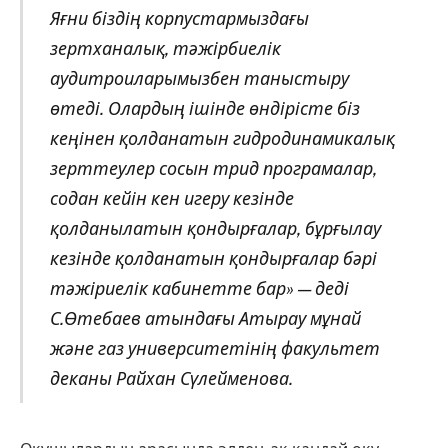
Яғни біздің корпустармыздағы
зертханалық, тәжірбиелік
аудитроиларымызбен таныстыру
өтеді. Олардың ішінде өндірісте біз
кеңінен қолданатын гидродинамикалық
зерттеулер сосын трид програмалар,
содан кейін кен игеру кезінде
қолданылатын қондырғалар, бұрғылау
кезінде қолданатын қондырғалар бәрі
тәжіриелік кабинетте бар» — деді
С.Өтебаев атындағы Атырау мұнай
және газ университетінің факультет
деканы Райхан Сүлейменова.